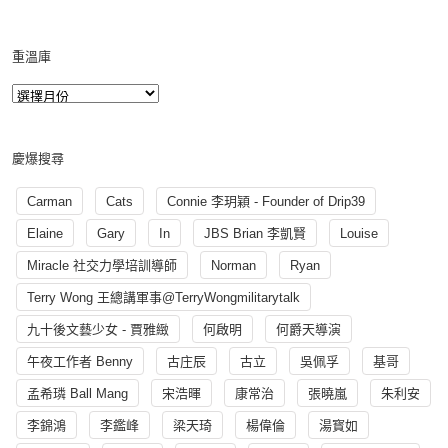
重溫庫
慶爆搜尋
Carman
Cats
Connie 李玥穎 - Founder of Drip39
Elaine
Gary
In
JBS Brian 李凱賢
Louise
Miracle 社交力學培訓導師
Norman
Ryan
Terry Wong 王總講軍事@TerryWongmilitarytalk
九十後文藝少女 - 賈雅緻
何啟明
何爵天導演
午夜工作者 Benny
古庄辰
古立
吳佩孚
基哥
孟希璘 Ball Mang
宋浩暉
康常治
張曉嵐
朱利安
李錦鴻
李鑑峰
梁天琦
楊偉倫
湯寳如