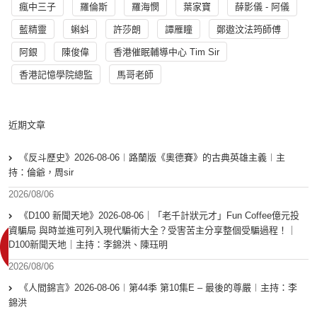
瘋中三子
羅倫斯
羅海憫
葉家寶
薛影儀 - 阿儀
藍精靈
蝌蚪
許莎朗
譚雁瞳
鄭遨汶法筠師傅
阿銀
陳俊偉
香港催眠輔導中心 Tim Sir
香港記憶學院總監
馬哥老師
近期文章
《反斗歷史》2026-08-06︱路蘭版《奧德賽》的古典英雄主義︱主
持：倫爺，周sir
2026/08/06
《D100 新聞天地》2026-08-06｜「老千計狀元才」Fun Coffee億元投
資騙局 與時並進可列入現代騙術大全？受害苦主分享整個受騙過程！｜
D100新聞天地｜主持：李錦洪、陳珏明
2026/08/06
《人間錦言》2026-08-06︱第44季 第10集E – 最後的尊嚴︱主持：李
錦洪