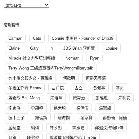
慶爆搜尋
Carman
Cats
Connie 李玥穎 - Founder of Drip39
Elaine
Gary
In
JBS Brian 李凱賢
Louise
Miracle 社交力學培訓導師
Norman
Ryan
Terry Wong 王總講軍事@TerryWongmilitarytalk
九十後文藝少女 - 賈雅緻
何啟明
何爵天導演
午夜工作者 Benny
古庄辰
古立
吳佩孚
基哥
孟希璘 Ball Mang
宋浩暉
康常治
張曉嵐
朱利安
李錦鴻
李鑑峰
梁天琦
楊偉倫
湯寳如
瘋中三子
羅倫斯
羅海憫
葉家寶
薛影儀 - 阿儀
藍精靈
蝌蚪
許莎朗
譚雁瞳
鄭遨汶法筠師傅
阿銀
陳俊偉
香港催眠輔導中心 Tim Sir