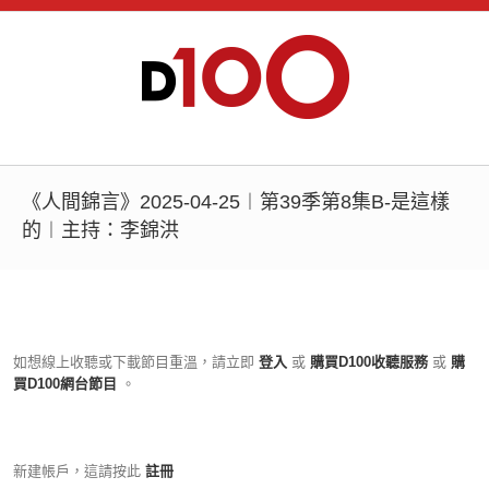
《人間錦言》2025-04-25︱第39季第8集B-是這樣
的︱主持：李錦洪
如想線上收聽或下載節目重溫，請立即
登入
或
購買D100收聽服務
或
購
買D100網台節目
。
新建帳戶，這請按此
註冊