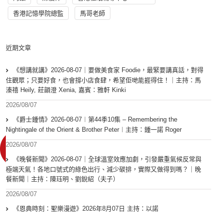
香港記憶學院總監
馬哥老師
近期文章
《想講就講》2026-08-07｜要做美食家 Foodie，最緊要講真話，對得
住觀眾；只要好食，也會撐小店食肆，希望佢哋能捱得住！｜主持：馬
溱禧 Heily, 莊韻澄 Xenia, 嘉賓：雅軒 Kinki
2026/08/07
《爵士鍾情》2026-08-07︱第44季10集 – Remembering the
Nightingale of the Orient & Brother Peter︱主持：鍾一諾 Roger
2026/08/07
《晚餐新聞》2026-08-07｜全球溫室效應加劇，引發嚴重氣候反常與
極端天氣！各地口號式的綠色出行、減少碳排，實際又做得到嗎？｜晚
餐新聞｜主持：陳珏明、劉銳紹（夫子）
2026/08/07
《恩典時刻：聖樂漫遊》2026年8月07日 主持：以諾