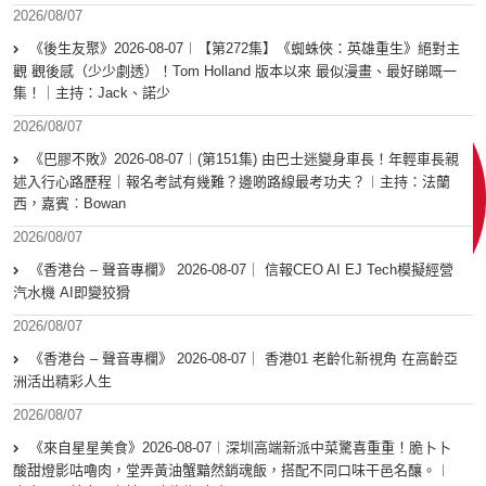
2026/08/07
《後生友聚》2026-08-07︱【第272集】《蜘蛛俠：英雄重生》絕對主
觀 觀後感（少少劇透）！Tom Holland 版本以來 最似漫畫、最好睇嘅一
集！｜主持：Jack、諾少
2026/08/07
《巴膠不敗》2026-08-07︱(第151集) 由巴士迷變身車長！年輕車長親
述入行心路歷程｜報名考試有幾難？邊啲路線最考功夫？︱主持：法蘭
西，嘉賓︰Bowan
2026/08/07
《香港台 – 聲音專欄》 2026-08-07｜ 信報CEO AI EJ Tech模擬經營
汽水機 AI即變狡猾
2026/08/07
《香港台 – 聲音專欄》 2026-08-07｜ 香港01 老齡化新視角 在高齡亞
洲活出精彩人生
2026/08/07
《來自星星美食》2026-08-07︱深圳高端新派中菜驚喜重重！脆卜卜
酸甜燈影咕嚕肉，堂弄黃油蟹黯然銷魂飯，搭配不同口味干邑名釀。︱