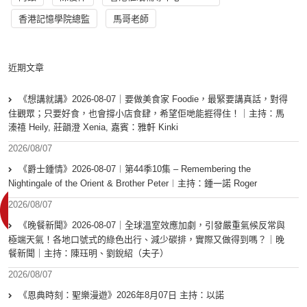
香港記憶學院總監
馬哥老師
近期文章
《想講就講》2026-08-07｜要做美食家 Foodie，最緊要講真話，對得
住觀眾；只要好食，也會撐小店食肆，希望佢哋能捱得住！｜主持：馬
溱禧 Heily, 莊韻澄 Xenia, 嘉賓：雅軒 Kinki
2026/08/07
《爵士鍾情》2026-08-07︱第44季10集 – Remembering the
Nightingale of the Orient & Brother Peter︱主持：鍾一諾 Roger
2026/08/07
《晚餐新聞》2026-08-07｜全球溫室效應加劇，引發嚴重氣候反常與
極端天氣！各地口號式的綠色出行、減少碳排，實際又做得到嗎？｜晚
餐新聞｜主持：陳珏明、劉銳紹（夫子）
2026/08/07
《恩典時刻：聖樂漫遊》2026年8月07日 主持：以諾