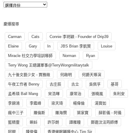
慶爆搜尋
Carman
Cats
Connie 李玥穎 - Founder of Drip39
Elaine
Gary
In
JBS Brian 李凱賢
Louise
Miracle 社交力學培訓導師
Norman
Ryan
Terry Wong 王總講軍事@TerryWongmilitarytalk
九十後文藝少女 - 賈雅緻
何啟明
何爵天導演
午夜工作者 Benny
古庄辰
古立
吳佩孚
基哥
孟希璘 Ball Mang
宋浩暉
康常治
張曉嵐
朱利安
李錦鴻
李鑑峰
梁天琦
楊偉倫
湯寳如
瘋中三子
羅倫斯
羅海憫
葉家寶
薛影儀 - 阿儀
藍精靈
蝌蚪
許莎朗
譚雁瞳
鄭遨汶法筠師傅
阿銀
陳俊偉
香港催眠輔導中心 Tim Sir