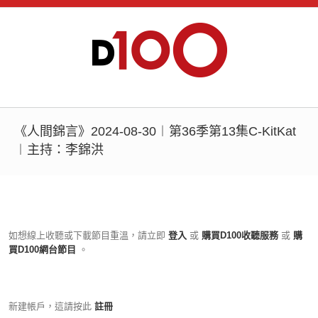
《人間錦言》2024-08-30︱第36季第13集C-KitKat
︱主持：李錦洪
如想線上收聽或下載節目重溫，請立即
登入
或
購買D100收聽服務
或
購
買D100網台節目
。
新建帳戶，這請按此
註冊