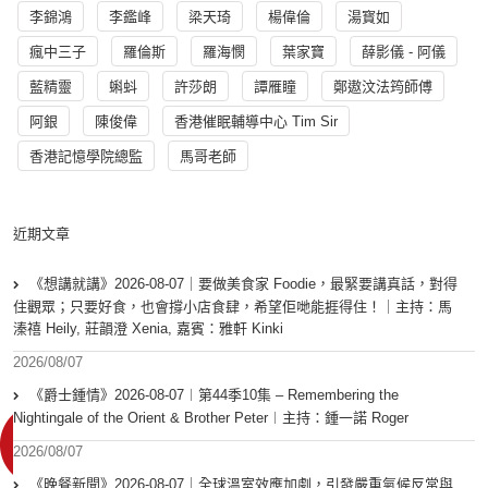
李錦鴻
李鑑峰
梁天琦
楊偉倫
湯寳如
瘋中三子
羅倫斯
羅海憫
葉家寶
薛影儀 - 阿儀
藍精靈
蝌蚪
許莎朗
譚雁瞳
鄭遨汶法筠師傅
阿銀
陳俊偉
香港催眠輔導中心 Tim Sir
香港記憶學院總監
馬哥老師
近期文章
《想講就講》2026-08-07｜要做美食家 Foodie，最緊要講真話，對得
住觀眾；只要好食，也會撐小店食肆，希望佢哋能捱得住！｜主持：馬
溱禧 Heily, 莊韻澄 Xenia, 嘉賓：雅軒 Kinki
2026/08/07
《爵士鍾情》2026-08-07︱第44季10集 – Remembering the
Nightingale of the Orient & Brother Peter︱主持：鍾一諾 Roger
2026/08/07
《晚餐新聞》2026-08-07｜全球溫室效應加劇，引發嚴重氣候反常與