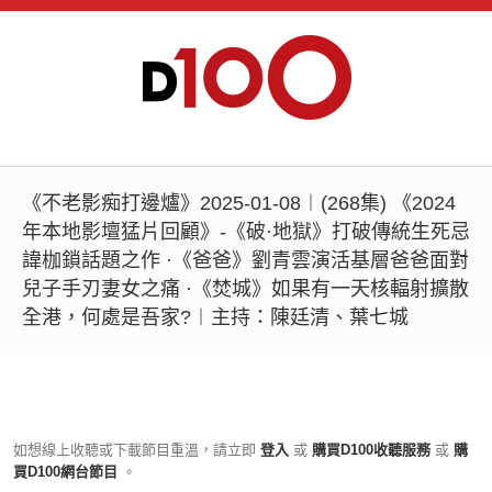
《不老影痴打邊爐》2025-01-08︱(268集) 《2024
年本地影壇猛片回顧》-《破·地獄》打破傳統生死忌
諱枷鎖話題之作 ·《爸爸》劉青雲演活基層爸爸面對
兒子手刃妻女之痛 ·《焚城》如果有一天核輻射擴散
全港，何處是吾家?︱主持：陳廷清、葉七城
如想線上收聽或下載節目重溫，請立即
登入
或
購買D100收聽服務
或
購
買D100網台節目
。