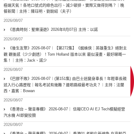
極端天氣！各地口號式的綠色出行、減少碳排，實際又做得到嗎？｜晚
餐新聞｜主持：陳珏明、劉銳紹（夫子）
2026/08/07
《恩典時刻：聖樂漫遊》2026年8月07日 主持：以諾
2026/08/07
《後生友聚》2026-08-07︱【第272集】《蜘蛛俠：英雄重生》絕對主
觀 觀後感（少少劇透）！Tom Holland 版本以來 最似漫畫、最好睇嘅一
集！｜主持：Jack、諾少
2026/08/07
《巴膠不敗》2026-08-07︱(第151集) 由巴士迷變身車長！年輕車長親
述入行心路歷程｜報名考試有幾難？邊啲路線最考功夫？︱主持：法蘭
西，嘉賓︰Bowan
2026/08/07
《香港台 – 聲音專欄》 2026-08-07｜ 信報CEO AI EJ Tech模擬經營
汽水機 AI即變狡猾
2026/08/07
《香港台 – 聲音專欄》 2026-08-07｜ 香港01 老齡化新視角 在高齡亞