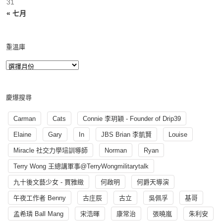
31
« 七月
重溫庫
慶爆搜尋
Carman
Cats
Connie 李玥穎 - Founder of Drip39
Elaine
Gary
In
JBS Brian 李凱賢
Louise
Miracle 社交力學培訓導師
Norman
Ryan
Terry Wong 王總講軍事@TerryWongmilitarytalk
九十後文藝少女 - 賈雅緻
何啟明
何爵天導演
午夜工作者 Benny
古庄辰
古立
吳佩孚
基哥
孟希璘 Ball Mang
宋浩暉
康常治
張曉嵐
朱利安