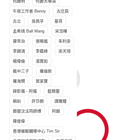
何啟明
何爵天導演
午夜工作者 Benny
古庄辰
古立
吳佩孚
基哥
孟希璘 Ball Mang
宋浩暉
康常治
張曉嵐
朱利安
李錦鴻
李鑑峰
梁天琦
楊偉倫
湯寳如
瘋中三子
羅倫斯
羅海憫
葉家寶
薛影儀 - 阿儀
藍精靈
蝌蚪
許莎朗
譚雁瞳
鄭遨汶法筠師傅
阿銀
陳俊偉
香港催眠輔導中心 Tim Sir