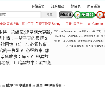
聯絡我們
訂購服務
節目表
節目重溫
D100 慶爆搜尋 :
瘋中三子
,
午夜工作者 Benny
,
古庄辰
,
康常治
,
古立
,
Carman
,
羅倫斯
主持：梁繼璋(逢星期六更新)
主頁
-- Featured --
-- 網台 --
(第23季) 
期六更新) 1. 心靈故事: 沒有點亮的燈 2. 網上
. 網上情：一輩子真的很短 3.
憶（1） 4. 心靈故事：爸爸的珍藏 5. 心靈故事：
集體回憶（1） 4. 心靈故事：
老公 8. 暗黑故事：痴人 9. 靈異故
的一隻鞋 6. 心靈故事: 離
. 暗黑故事：痴人 9. 靈異故
的老歌 11. 暗黑故事：發神經
入
或
購買D100收聽服務
或
購買D100網台節目
。