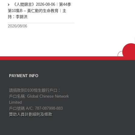
《人間錦言》2026-08-06︱第44季
第10集B – 黃仁勳的生命教育︱主
持：李錦洪
2026/08/06
PAYMENT INFO
請捐款到D100恒生銀行戶口：
戶口名稱: Global Chinese Network
Limited
戶口號碼 A/C: 787-087998-883
贊助人員計劃細則及條款