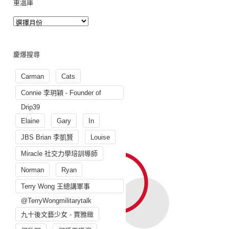
重溫庫
慶爆搜尋
Carman
Cats
Connie 李玥穎 - Founder of
Drip39
Elaine
Gary
In
JBS Brian 李凱賢
Louise
Miracle 社交力學培訓導師
Norman
Ryan
Terry Wong 王總講軍事
@TerryWongmilitarytalk
九十後文藝少女 - 賈雅緻