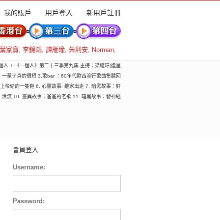
我的賬戶
用戶登入
新用戶註冊
葉家寶
,
李錦鴻
,
譚雁瞳
,
朱利安
,
Norman
,
一個人
《一個人》第二十三季第九集 主持：梁繼璋(逢星
情：一輩子真的很短 3.歌bar ：60年代歐西流行歌曲集體回
上帝給的一隻鞋 6. 心靈故事: 離家出走 7. 暗黑故事：好
事：漂流 10. 靈異故事：爸爸的老歌 11. 暗黑故事：發神經
會員登入
Username:
Password: