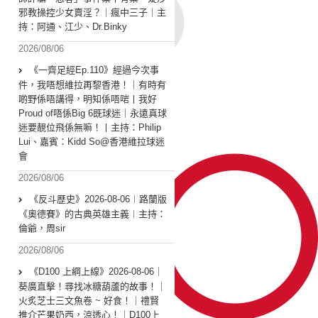
邪教操控少女賣淫？｜瘋中三子｜主
持：阿通、江少、Dr.Binky
2026/08/06
《一齊足經Ep.110》經過今次事
件，我唔想維拉再黎香港！｜有時有
啲野係唔講得，明知係唔啱丨我好
Proud of唔係Big 6既球迷｜永遠真球
迷要靚位飛係無嘛！丨主持：Philip
Lui、嘉賓：Kidd So@香港維拉球迷
會
2026/08/06
《反斗歷史》2026-08-06︱路蘭版
《奧德賽》的古典英雄主義︱主持：
倫爺，周sir
2026/08/06
《D100 上綱上線》2026-08-06｜
葵廣直擊！尋找冰糖葫蘆的故事！｜
火炙芝士三文魚卷 ~ 好食！｜禮賢
推介芒果奶西，涼透心！｜D100上