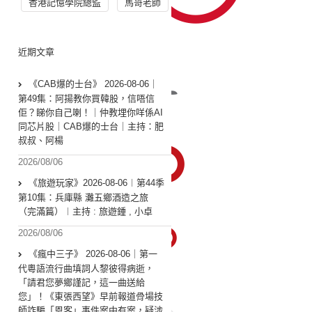
香港記憶學院總監
馬哥老師
近期文章
《CAB爆的士台》 2026-08-06｜
第49集：阿揚教你買韓股，信唔信
佢？睇你自己喇！｜仲教埋你咩係AI
同芯片股｜CAB爆的士台｜主持：肥
叔叔、阿楊
2026/08/06
《旅遊玩家》2026-08-06︱第44季
第10集：兵庫縣 灘五鄉酒造之旅
（完滿篇）︱主持 : 旅遊鍾 , 小卓
2026/08/06
《瘋中三子》 2026-08-06｜第一
代粵語流行曲填詞人黎彼得病逝，
「請君您夢鄉謹記，這一曲送給
您」！《東張西望》早前報道骨場技
師詐騙「恩客」事件案中有案，疑涉