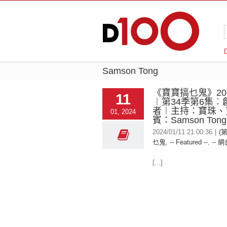
Samson Tong
《寶寶搞乜鬼》2024
11
︱第34季第6集︰
者︱主持：寶珠、
01, 2024
賓：Samson Tong
2024/01/11 21:00:36
|
(
乜鬼
,
-- Featured --
,
-- 網
[...]