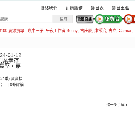
聯絡我們
訂購服務
節目表
節目重溫
D100 慶爆搜尋 :
瘋中三子
,
午夜工作者 Benny
,
古庄辰
,
康常治
,
古立
,
Carman
,
羅倫斯
-01-12
創業幸存
寶堅，嘉
第34季) 寶寶搞
台 --
|
0條評論
進一步了解