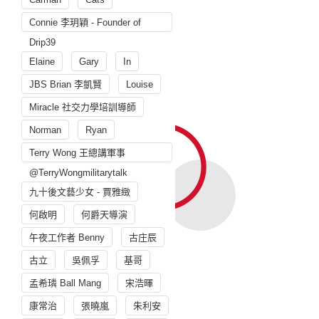
Connie 李玥穎 - Founder of
Drip39
Elaine
Gary
In
JBS Brian 李凱賢
Louise
Miracle 社交力學培訓導師
Norman
Ryan
Terry Wong 王總講軍事
@TerryWongmilitarytalk
九十後文藝少女 - 賈雅緻
何啟明
何爵天導演
午夜工作者 Benny
古庄辰
古立
吳佩孚
基哥
孟希璘 Ball Mang
宋浩暉
康常治
張曉嵐
朱利安