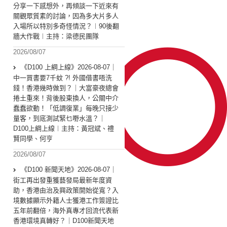
分享一下感想外，再傾談一下近來有
關觀眾質素的討論，因為多大片多人
入場所以特別多奇怪情況？︱90後翻
牆大作戰︱主持：梁德民團隊
2026/08/07
《D100 上綱上線》2026-08-07｜
中一買書要7千蚊 ?! 外國借書唔洗
錢！香港幾時做到？｜大富豪夜總會
捲土重來！背後股東換人，公關中介
蠢蠢欲動！「低調復業」每晚只接少
量客，到底測試緊乜嘢水溫？｜
D100上綱上線︱主持：黃冠斌、禮
賢同學、何亨
2026/08/07
《D100 新聞天地》2026-08-07｜
街工再出發重獲藝發局最新年度資
助，香港由治及興政策開始從寬？入
境數據顯示外籍人士獲港工作簽證比
五年前翻倍，海外真專才回流代表新
香港環境真轉好？｜D100新聞天地