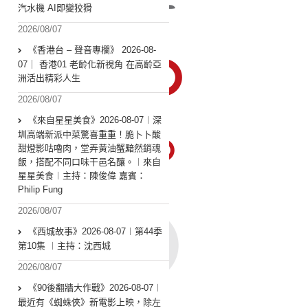
汽水機 AI即變狡猾
2026/08/07
《香港台 – 聲音專欄》 2026-08-
07｜ 香港01 老齡化新視角 在高齡亞
洲活出精彩人生
2026/08/07
《來自星星美食》2026-08-07︱深
圳高端新派中菜驚喜重重！脆卜卜酸
甜燈影咕嚕肉，堂弄黃油蟹黯然銷魂
飯，搭配不同口味干邑名釀。︱來自
星星美食︱主持：陳俊偉 嘉賓：
Philip Fung
2026/08/07
《西城故事》2026-08-07︱第44季
第10集 ︱主持：沈西城
2026/08/07
《90後翻牆大作戰》2026-08-07︱
最近有《蜘蛛俠》新電影上映，除左