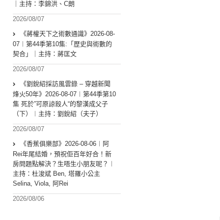
｜主持：李錦洪、C朗
2026/08/07
《蔣權天下之術數通識》2026-08-
07︱第44季第10集:「歴史與術數的
契合」｜主持：蔣匡文
2026/08/07
《劉銳紹採訪風雲錄 – 穿越新聞
烽火50年》2026-08-07︱第44季第10
集 死於”可原諒殺人“的黎漢成父子
（下）︱主持：劉銳紹（夫子）
2026/08/07
《香蕉俱樂部》2026-08-06︱阿
Rei年尾結婚，預祝佢百年好合！新
房問題點解決？生唔生小朋友呢？︱
主持：杜浚斌 Ben, 塔羅小公主
Selina, Viola, 阿Rei
2026/08/06