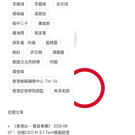
李錦鴻
李鑑峰
梁天琦
楊偉倫
湯寳如
瘋中三子
羅倫斯
羅海憫
葉家寶
薛影儀 - 阿儀
藍精靈
蝌蚪
許莎朗
譚雁瞳
鄭遨汶法筠師傅
阿銀
陳俊偉
香港催眠輔導中心 Tim Sir
香港記憶學院總監
馬哥老師
近期文章
《香港台 – 聲音專欄》 2026-08-
07｜ 信報CEO AI EJ Tech模擬經營