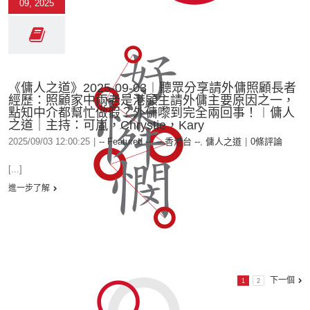
09, 2025
《傭人之道》2025-09-03︱聽眾分享請外傭照顧長者
經歷：照顧家中兩老是港顧主請外傭主要原因之一，
點知中介都幫忙做假？外傭嚟到完全兩回事！︱傭人
之道｜主持：可嵐，Chrystie，Kary
2025/09/03 12:00:25
|
-- Featured --
,
-- 香港台 --
,
傭人之道
|
0條評論
[...]
進一步了解
下一個
1
2