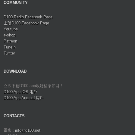
COMMUNITY
D100 Radio Facebook Page
上環D100 Facebook Page
Youtube
e-shop
Patreon
TuneIn
Twitter
DOWNLOAD
立即下載D100 app收聽精采節目！
D100 App iOS 用戶
D100 App Android 用戶
CONTACTS
電郵 :
info@d100.net