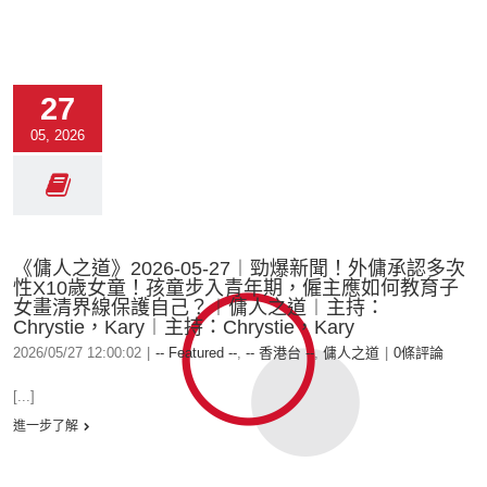
27
05, 2026
《傭人之道》2026-05-27︱勁爆新聞！外傭承認多次
性X10歲女童！孩童步入青年期，僱主應如何教育子
女畫清界線保護自己？︱傭人之道︱主持：
Chrystie，Kary︱主持：Chrystie，Kary
2026/05/27 12:00:02
|
-- Featured --
,
-- 香港台 --
,
傭人之道
|
0條評論
[...]
進一步了解