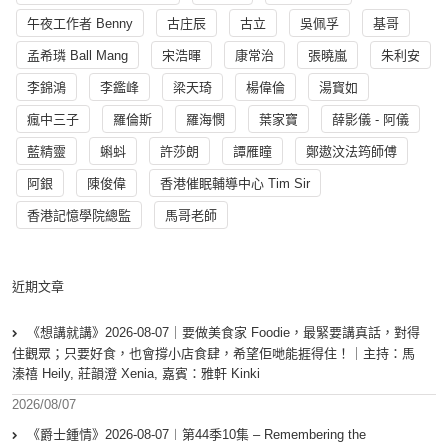
午夜工作者 Benny
古庄辰
古立
吳佩孚
基哥
孟希璘 Ball Mang
宋浩暉
康常治
張曉嵐
朱利安
李錦鴻
李鑑峰
梁天琦
楊偉倫
湯寳如
瘋中三子
羅倫斯
羅海憫
葉家寶
薛影儀 - 阿儀
藍精靈
蝌蚪
許莎朗
譚雁瞳
鄭遨汶法筠師傅
阿銀
陳俊偉
香港催眠輔導中心 Tim Sir
香港記憶學院總監
馬哥老師
近期文章
《想講就講》2026-08-07｜要做美食家 Foodie，最緊要講真話，對得
住觀眾；只要好食，也會撐小店食肆，希望佢哋能捱得住！｜主持：馬
溱禧 Heily, 莊韻澄 Xenia, 嘉賓：雅軒 Kinki
2026/08/07
《爵士鍾情》2026-08-07︱第44季10集 – Remembering the