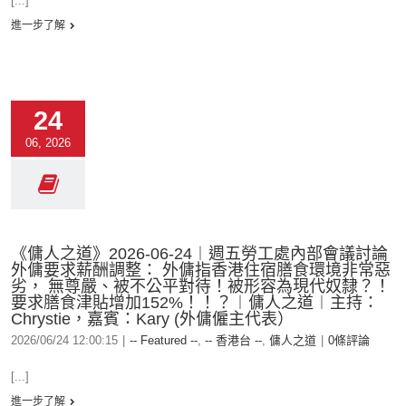
[...]
進一步了解
24
06, 2026
《傭人之道》2026-06-24︱週五勞工處內部會議討論
外傭要求薪酬調整： 外傭指香港住宿膳食環境非常惡
劣， 無尊嚴、被不公平對待！被形容為現代奴隸？！
要求膳食津貼增加152%！！？︱傭人之道︱主持：
Chrystie，嘉賓：Kary (外傭僱主代表）
2026/06/24 12:00:15
|
-- Featured --
,
-- 香港台 --
,
傭人之道
|
0條評論
[...]
進一步了解