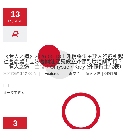
13
05, 2026
《傭人之道》2026-05-13︱外傭將少主放入狗籠引起
社會震驚！立法會關注建議設立外傭到埗培訓可行？
︱傭人之道︱主持：Chrystie，Kary (外傭僱主代表）
2026/05/13 12:00:45
|
-- Featured --
,
-- 香港台 --
,
傭人之道
|
0條評論
[...]
進一步了解
3