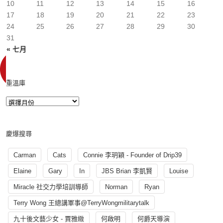
10
11
12
13
14
15
16
17
18
19
20
21
22
23
24
25
26
27
28
29
30
31
« 七月
重溫庫
慶爆搜尋
Carman
Cats
Connie 李玥穎 - Founder of Drip39
Elaine
Gary
In
JBS Brian 李凱賢
Louise
Miracle 社交力學培訓導師
Norman
Ryan
Terry Wong 王總講軍事@TerryWongmilitarytalk
九十後文藝少女 - 賈雅緻
何啟明
何爵天導演