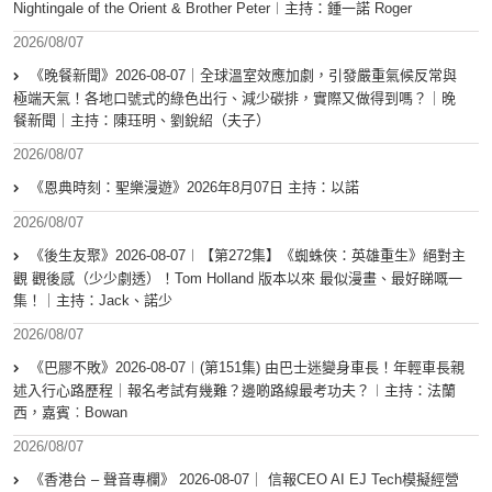
Nightingale of the Orient & Brother Peter︱主持：鍾一諾 Roger
2026/08/07
《晚餐新聞》2026-08-07｜全球溫室效應加劇，引發嚴重氣候反常與
極端天氣！各地口號式的綠色出行、減少碳排，實際又做得到嗎？｜晚
餐新聞｜主持：陳珏明、劉銳紹（夫子）
2026/08/07
《恩典時刻：聖樂漫遊》2026年8月07日 主持：以諾
2026/08/07
《後生友聚》2026-08-07︱【第272集】《蜘蛛俠：英雄重生》絕對主
觀 觀後感（少少劇透）！Tom Holland 版本以來 最似漫畫、最好睇嘅一
集！｜主持：Jack、諾少
2026/08/07
《巴膠不敗》2026-08-07︱(第151集) 由巴士迷變身車長！年輕車長親
述入行心路歷程｜報名考試有幾難？邊啲路線最考功夫？︱主持：法蘭
西，嘉賓︰Bowan
2026/08/07
《香港台 – 聲音專欄》 2026-08-07｜ 信報CEO AI EJ Tech模擬經營