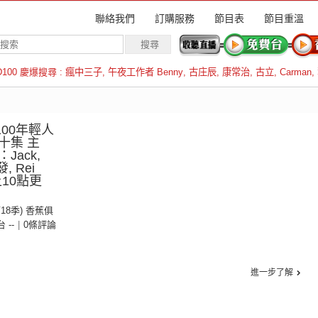
聯絡我們
訂購服務
節目表
節目重溫
D100 慶爆搜尋 :
瘋中三子
,
午夜工作者 Benny
,
古庄辰
,
康常治
,
古立
,
Carman
,
羅倫斯
00年輕人
十集 主
ack,
 阿發, Rei
10點更
第18季) 香蕉俱
台 --
|
0條評論
進一步了解