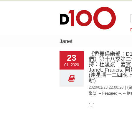
Janet
《香蕉俱樂部：D1
23
們》第十八季第二
持：杜浚斌 嘉賓：J
01, 2020
Janet, Francis,
(逢星期一二四晚上
新)
2020/01/23 22:00:28
|
(
樂部
,
-- Featured --
,
-- 網
[...]