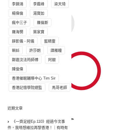
李錦鴻
李鑑峰
梁天琦
楊偉倫
湯寳如
瘋中三子
羅倫斯
羅海憫
葉家寶
薛影儀 - 阿儀
藍精靈
蝌蚪
許莎朗
譚雁瞳
鄭遨汶法筠師傅
阿銀
陳俊偉
香港催眠輔導中心 Tim Sir
香港記憶學院總監
馬哥老師
近期文章
《一齊足經Ep.110》經過今次事
件，我唔想維拉再黎香港！｜有時有