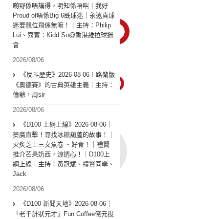
啲野係唔講得，明知係唔啱丨我好
Proud of唔係Big 6既球迷｜永遠真球
迷要靚位飛係無嘛！丨主持：Philip
Lui、嘉賓：Kidd So@香港維拉球迷
會
2026/08/06
《反斗歷史》2026-08-06︱路蘭版
《奧德賽》的古典英雄主義︱主持：
倫爺，周sir
2026/08/06
《D100 上綱上線》2026-08-06｜
葵廣直擊！尋找冰糖葫蘆的故事！｜
火炙芝士三文魚卷 ~ 好食！｜禮賢
推介芒果奶西，涼透心！｜D100上
綱上線︱主持：黃冠斌、禮賢同學、
Jack
2026/08/06
《D100 新聞天地》2026-08-06｜
「老千計狀元才」Fun Coffee億元投