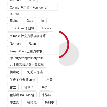
Connie 李玥穎 - Founder of
Drip39
Elaine
Gary
In
JBS Brian 李凱賢
Louise
Miracle 社交力學培訓導師
Norman
Ryan
Terry Wong 王總講軍事
@TerryWongmilitarytalk
九十後文藝少女 - 賈雅緻
何啟明
何爵天導演
午夜工作者 Benny
古庄辰
古立
吳佩孚
基哥
孟希璘 Ball Mang
宋浩暉
康常治
張曉嵐
朱利安