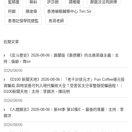
藍精靈
蝌蚪
許莎朗
譚雁瞳
鄭遨汶法筠師傅
阿銀
陳俊偉
香港催眠輔導中心 Tim Sir
香港記憶學院總監
馬哥老師
近期文章
《反斗歷史》2026-08-06︱路蘭版《奧德賽》的古典英雄主義︱主
持：倫爺，周sir
2026/08/06
《D100 新聞天地》2026-08-06｜「老千計狀元才」Fun Coffee億元投
資騙局 與時並進可列入現代騙術大全？受害苦主分享整個受騙過程！｜
D100新聞天地｜主持：李錦洪、陳珏明
2026/08/06
《人間錦言》2026-08-06︱第44季 第10集E – 最後的尊嚴︱主持：李
錦洪
2026/08/06