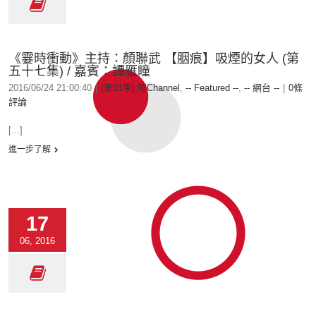
《霎時衝動》主持：顏聯武 【胭痕】吸煙的女人 (第
五十七集) / 嘉賓：譚雁瞳
2016/06/24 21:00:40
|
(第01季) 啱Channel
,
-- Featured --
,
-- 網台 --
|
0條
評論
[...]
進一步了解
17
06, 2016