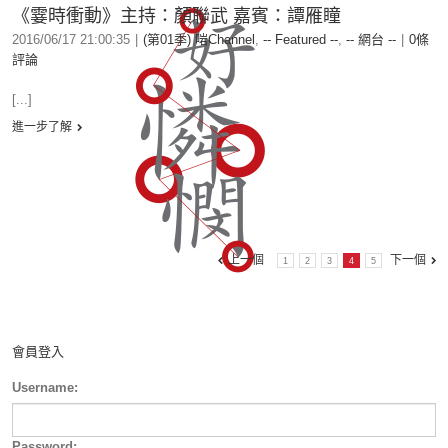
《霎時衝動》主持：顏聯武 嘉賓：譚雁瞳
2016/06/17 21:00:35
|
(第01季) 啱Channel
,
-- Featured --
,
-- 網台 --
|
0條
評論
[...]
進一步了解
上一個
下一個
1
2
3
4
5
會員登入
Username:
Password: