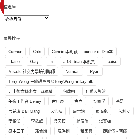
重溫庫
慶爆搜尋
Carman
Cats
Connie 李玥穎 - Founder of Drip39
Elaine
Gary
In
JBS Brian 李凱賢
Louise
Miracle 社交力學培訓導師
Norman
Ryan
Terry Wong 王總講軍事@TerryWongmilitarytalk
九十後文藝少女 - 賈雅緻
何啟明
何爵天導演
午夜工作者 Benny
古庄辰
古立
吳佩孚
基哥
孟希璘 Ball Mang
宋浩暉
康常治
張曉嵐
朱利安
李錦鴻
李鑑峰
梁天琦
楊偉倫
湯寳如
瘋中三子
羅倫斯
羅海憫
葉家寶
薛影儀 - 阿儀