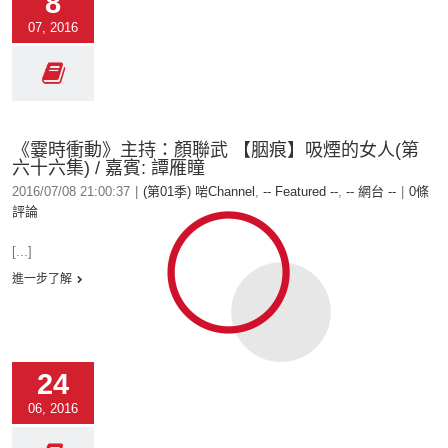
8
07, 2016
《霎時衝動》主持：顏聯武 【胭痕】吸煙的女人(第
六十六集) / 嘉賓: 譚雁瞳
2016/07/08 21:00:37
|
(第01季) 啱Channel
,
-- Featured --
,
-- 網台 --
|
0條
評論
[...]
進一步了解
24
06, 2016