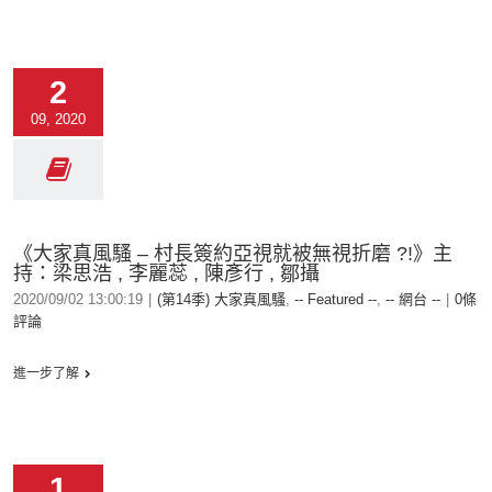
2
09, 2020
《大家真風騷 – 村長簽約亞視就被無視折磨 ?!》主
持：梁思浩 , 李麗蕊 , 陳彥行 , 鄒攝
2020/09/02 13:00:19
|
(第14季) 大家真風騷
,
-- Featured --
,
-- 網台 --
|
0條
評論
進一步了解
1