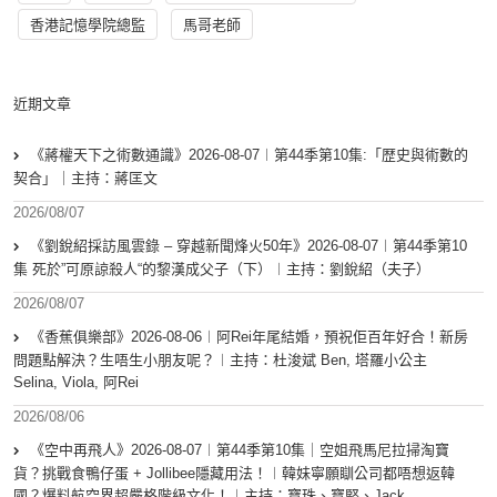
香港記憶學院總監
馬哥老師
近期文章
《蔣權天下之術數通識》2026-08-07︱第44季第10集:「歴史與術數的
契合」｜主持：蔣匡文
2026/08/07
《劉銳紹採訪風雲錄 – 穿越新聞烽火50年》2026-08-07︱第44季第10
集 死於”可原諒殺人“的黎漢成父子（下）︱主持：劉銳紹（夫子）
2026/08/07
《香蕉俱樂部》2026-08-06︱阿Rei年尾結婚，預祝佢百年好合！新房
問題點解決？生唔生小朋友呢？︱主持：杜浚斌 Ben, 塔羅小公主
Selina, Viola, 阿Rei
2026/08/06
《空中再飛人》2026-08-07︱第44季第10集｜空姐飛馬尼拉掃淘寶
貨？挑戰食鴨仔蛋 + Jollibee隱藏用法！︱韓妹寧願瞓公司都唔想返韓
國？爆料航空界超嚴格階級文化！︱主持：寶珠、寶堅、Jack