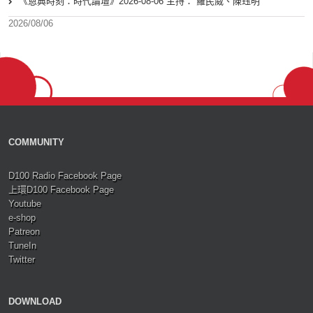
《恩典時刻：時代論壇》2026-08-06 主持： 羅民威、陳珏明
2026/08/06
COMMUNITY
D100 Radio Facebook Page
上環D100 Facebook Page
Youtube
e-shop
Patreon
TuneIn
Twitter
DOWNLOAD