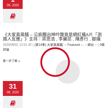
09, 2020
《大家真風騷 – 公廁飄出呻吟聲竟是網紅播A片「測
路人反應」》主持：梁思浩 , 李麗蕊 , 陳彥行 , 鄒攝
2020/09/01 13:51:30
|
(第14季) 大家真風騷
,
-- Featured --
,
-- 網台 --
|
0條
評論
進一步了解
31
08, 2020