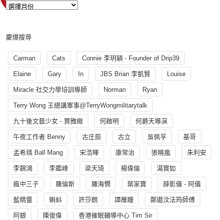
慶爆搜尋
Carman
Cats
Connie 李玥穎 - Founder of Drip39
Elaine
Gary
In
JBS Brian 李凱賢
Louise
Miracle 社交力學培訓導師
Norman
Ryan
Terry Wong 王總講軍事@TerryWongmilitarytalk
九十後文藝少女 - 賈雅緻
何啟明
何爵天導演
午夜工作者 Benny
古庄辰
古立
吳佩孚
基哥
孟希璘 Ball Mang
宋浩暉
康常治
張曉嵐
朱利安
李錦鴻
李鑑峰
梁天琦
楊偉倫
湯寳如
瘋中三子
羅倫斯
羅海憫
葉家寶
薛影儀 - 阿儀
藍精靈
蝌蚪
許莎朗
譚雁瞳
鄭遨汶法筠師傅
阿銀
陳俊偉
香港催眠輔導中心 Tim Sir