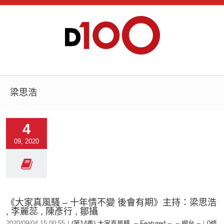
梁思浩
4
09, 2020
《大家真風騷 – 十年情不變 後會有期》主持：梁思浩
, 李麗蕊 , 陳彥行 , 鄒攝
2020/09/04 15:00:55
|
(第14季) 大家真風騷
,
-- Featured --
,
-- 網台 --
|
0條