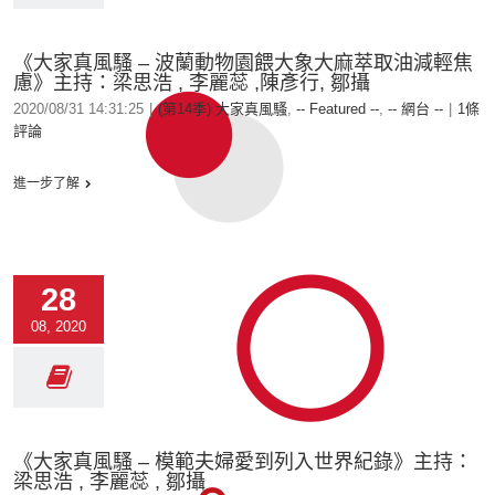
《大家真風騷 – 波蘭動物園餵大象大麻萃取油減輕焦
慮》主持：梁思浩 , 李麗蕊 ,陳彥行, 鄒攝
2020/08/31 14:31:25
|
(第14季) 大家真風騷
,
-- Featured --
,
-- 網台 --
|
1條
評論
進一步了解
28
08, 2020
《大家真風騷 – 模範夫婦愛到列入世界紀錄》主持：
梁思浩 , 李麗蕊 , 鄒攝