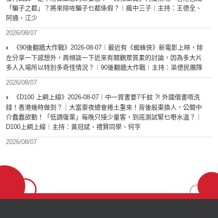
「騙子之都」？將來除咗騙子乜都係假？｜瘋中三子｜主持：王德全、
阿通、江少
2026/08/07
《90後翻牆大作戰》2026-08-07︱最近有《蜘蛛俠》新電影上映，除
左分享一下感想外，再傾談一下近來有關觀眾質素的討論，因為多大片
多人入場所以特別多奇怪情況？︱90後翻牆大作戰︱主持：梁德民團隊
2026/08/07
《D100 上綱上線》2026-08-07｜中一買書要7千蚊 ?! 外國借書唔洗
錢！香港幾時做到？｜大富豪夜總會捲土重來！背後股東換人，公關中
介蠢蠢欲動！「低調復業」每晚只接少量客，到底測試緊乜嘢水溫？｜
D100上綱上線︱主持：黃冠斌、禮賢同學、何亨
2026/08/07