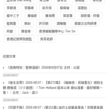
孟希璘 Ball Mang
宋浩暉
康常治
張曉嵐
朱利安
李錦鴻
李鑑峰
梁天琦
楊偉倫
湯寳如
瘋中三子
羅倫斯
羅海憫
葉家寶
薛影儀 - 阿儀
藍精靈
蝌蚪
許莎朗
譚雁瞳
鄭遨汶法筠師傅
阿銀
陳俊偉
香港催眠輔導中心 Tim Sir
香港記憶學院總監
馬哥老師
近期文章
《恩典時刻：聖樂漫遊》2026年8月07日 主持：以諾
2026/08/07
《後生友聚》2026-08-07︱【第272集】《蜘蛛俠：英雄重生》絕對主
觀 觀後感（少少劇透）！Tom Holland 版本以來 最似漫畫、最好睇嘅一
集！｜主持：Jack、諾少
2026/08/07
《巴膠不敗》2026-08-07︱(第151集) 由巴士迷變身車長！年輕車長親