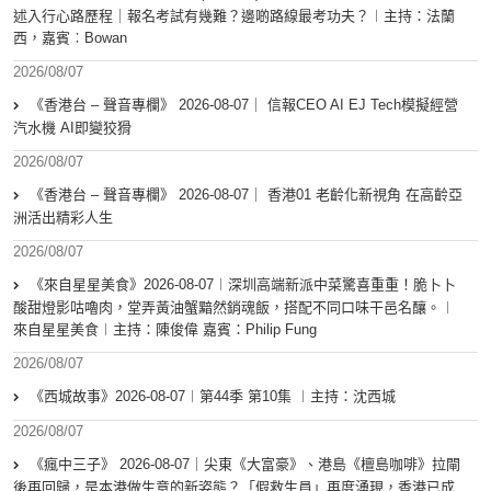
述入行心路歷程｜報名考試有幾難？邊啲路線最考功夫？︱主持：法蘭
西，嘉賓︰Bowan
2026/08/07
《香港台 – 聲音專欄》 2026-08-07｜ 信報CEO AI EJ Tech模擬經營
汽水機 AI即變狡猾
2026/08/07
《香港台 – 聲音專欄》 2026-08-07｜ 香港01 老齡化新視角 在高齡亞
洲活出精彩人生
2026/08/07
《來自星星美食》2026-08-07︱深圳高端新派中菜驚喜重重！脆卜卜
酸甜燈影咕嚕肉，堂弄黃油蟹黯然銷魂飯，搭配不同口味干邑名釀。︱
來自星星美食︱主持：陳俊偉 嘉賓：Philip Fung
2026/08/07
《西城故事》2026-08-07︱第44季 第10集 ︱主持：沈西城
2026/08/07
《瘋中三子》 2026-08-07｜尖東《大富豪》、港島《檀島咖啡》拉閘
後再回歸，是本港做生意的新姿態？「假救生員」再度湧現，香港已成