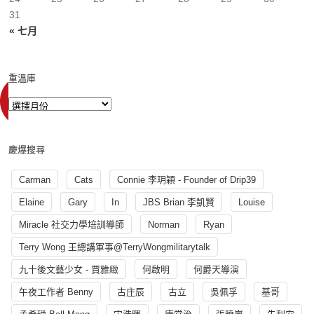
31
« 七月
重溫庫
慶爆搜尋
Carman
Cats
Connie 李玥穎 - Founder of Drip39
Elaine
Gary
In
JBS Brian 李凱賢
Louise
Miracle 社交力學培訓導師
Norman
Ryan
Terry Wong 王總講軍事@TerryWongmilitarytalk
九十後文藝少女 - 賈雅緻
何啟明
何爵天導演
午夜工作者 Benny
古庄辰
古立
吳佩孚
基哥