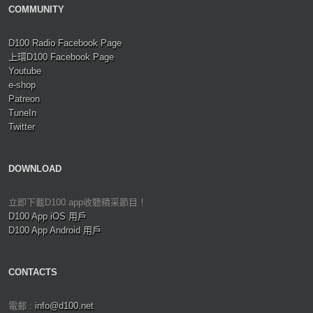
COMMUNITY
D100 Radio Facebook Page
上環D100 Facebook Page
Youtube
e-shop
Patreon
TuneIn
Twitter
DOWNLOAD
立即下載D100 app收聽精采節目！
D100 App iOS 用戶
D100 App Android 用戶
CONTACTS
電郵 :
info@d100.net