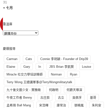
31
« 七月
重溫庫
慶爆搜尋
Carman
Cats
Connie 李玥穎 - Founder of Drip39
Elaine
Gary
In
JBS Brian 李凱賢
Louise
Miracle 社交力學培訓導師
Norman
Ryan
Terry Wong 王總講軍事@TerryWongmilitarytalk
九十後文藝少女 - 賈雅緻
何啟明
何爵天導演
午夜工作者 Benny
古庄辰
古立
吳佩孚
基哥
孟希璘 Ball Mang
宋浩暉
康常治
張曉嵐
朱利安