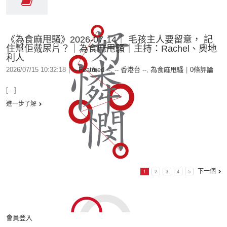
《為食麻甩騷》2026-07-14｜ 毛孩主人要留意， 記
住幫佢戴尿片？｜為食麻甩騷｜主持：Rachel、奧地
利人
2026/07/15 10:32:18
|
-- Featured --
,
-- 香港台 --
,
為食麻甩騷
|
0條評論
[...]
進一步了解
下一個
1
2
3
4
5
會員登入