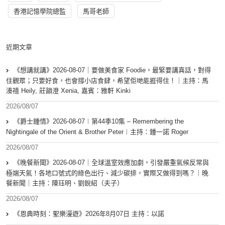
香港記憶學院總監
馬哥老師
近期文章
《想講就講》2026-08-07｜要做美食家 Foodie，最緊要講真話，對得
住觀眾；只要好食，也會撐小店食肆，希望佢哋能捱得住！｜主持：馬
溱禧 Heily, 莊韻澄 Xenia, 嘉賓：雅軒 Kinki
2026/08/07
《爵士鍾情》2026-08-07︱第44季10集 – Remembering the
Nightingale of the Orient & Brother Peter︱主持：鍾一諾 Roger
2026/08/07
《晚餐新聞》2026-08-07｜全球溫室效應加劇，引發嚴重氣候反常與
極端天氣！各地口號式的綠色出行、減少碳排，實際又做得到嗎？｜晚
餐新聞｜主持：陳珏明、劉銳紹（夫子）
2026/08/07
《恩典時刻：聖樂漫遊》2026年8月07日 主持：以諾