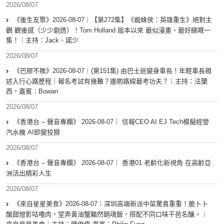
2026/08/07
《後生友聚》2026-08-07︱【第272集】《蜘蛛俠：英雄重生》絕對主
觀 觀後感（少少劇透）！Tom Holland 版本以來 最似漫畫、最好睇嘅一
集！｜主持：Jack、諾少
2026/08/07
《巴膠不敗》2026-08-07︱(第151集) 由巴士迷變身車長！年輕車長親
述入行心路歷程｜報名考試有幾難？邊啲路線最考功夫？︱主持：法蘭
西，嘉賓︰Bowan
2026/08/07
《香港台 – 聲音專欄》 2026-08-07｜ 信報CEO AI EJ Tech模擬經營
汽水機 AI即變狡猾
2026/08/07
《香港台 – 聲音專欄》 2026-08-07｜ 香港01 老齡化新視角 在高齡亞
洲活出精彩人生
2026/08/07
《來自星星美食》2026-08-07︱深圳高端新派中菜驚喜重重！脆卜卜
酸甜燈影咕嚕肉，堂弄黃油蟹黯然銷魂飯，搭配不同口味干邑名釀。︱