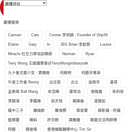
慶爆搜尋
Carman
Cats
Connie 李玥穎 - Founder of Drip39
Elaine
Gary
In
JBS Brian 李凱賢
Louise
Miracle 社交力學培訓導師
Norman
Ryan
Terry Wong 王總講軍事@TerryWongmilitarytalk
九十後文藝少女 - 賈雅緻
何啟明
何爵天導演
午夜工作者 Benny
古庄辰
古立
吳佩孚
基哥
孟希璘 Ball Mang
宋浩暉
康常治
張曉嵐
朱利安
李錦鴻
李鑑峰
梁天琦
楊偉倫
湯寳如
瘋中三子
羅倫斯
羅海憫
葉家寶
薛影儀 - 阿儀
藍精靈
蝌蚪
許莎朗
譚雁瞳
鄭遨汶法筠師傅
阿銀
陳俊偉
香港催眠輔導中心 Tim Sir