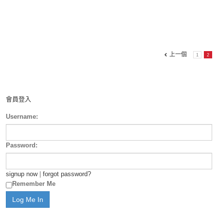
上一個
1
2
會員登入
Username:
Password:
signup now
|
forgot password?
Remember Me