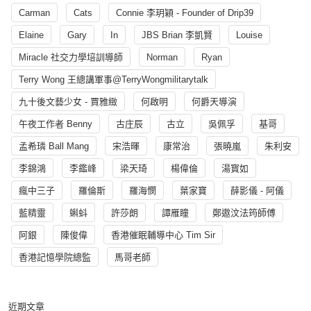
Carman
Cats
Connie 李玥穎 - Founder of Drip39
Elaine
Gary
In
JBS Brian 李凱賢
Louise
Miracle 社交力學培訓導師
Norman
Ryan
Terry Wong 王總講軍事@TerryWongmilitarytalk
九十後文藝少女 - 賈雅緻
何啟明
何爵天導演
午夜工作者 Benny
古庄辰
古立
吳佩孚
基哥
孟希璘 Ball Mang
宋浩暉
康常治
張曉嵐
朱利安
李錦鴻
李鑑峰
梁天琦
楊偉倫
湯寳如
瘋中三子
羅倫斯
羅海憫
葉家寶
薛影儀 - 阿儀
藍精靈
蝌蚪
許莎朗
譚雁瞳
鄭遨汶法筠師傅
阿銀
陳俊偉
香港催眠輔導中心 Tim Sir
香港記憶學院總監
馬哥老師
近期文章