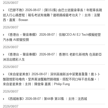
2026/08/07
《巴膠不敗》2026-08-07︱(第151集) 由巴士迷變身車長！年輕車長親
述入行心路歷程｜報名考試有幾難？邊啲路線最考功夫？︱主持：法蘭
西，嘉賓︰Bowan
2026/08/07
《香港台 – 聲音專欄》 2026-08-07｜ 信報CEO AI EJ Tech模擬經營
汽水機 AI即變狡猾
2026/08/07
《香港台 – 聲音專欄》 2026-08-07｜ 香港01 老齡化新視角 在高齡亞
洲活出精彩人生
2026/08/07
《來自星星美食》2026-08-07︱深圳高端新派中菜驚喜重重！脆卜卜
酸甜燈影咕嚕肉，堂弄黃油蟹黯然銷魂飯，搭配不同口味干邑名釀。︱
來自星星美食︱主持：陳俊偉 嘉賓：Philip Fung
2026/08/07
《西城故事》2026-08-07︱第44季 第10集 ︱主持：沈西城
2026/08/07