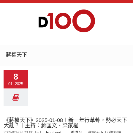
蔣權天下
8
01, 2025
《蔣權天下》2025-01-08︱新一年行革卦，勢必天下
大亂？｜主持：蔣匡文、梁家權
2025/01/08 23:00:15
|
-- Featured --
,
-- 香港台 --
,
蔣權天下
|
0條評論