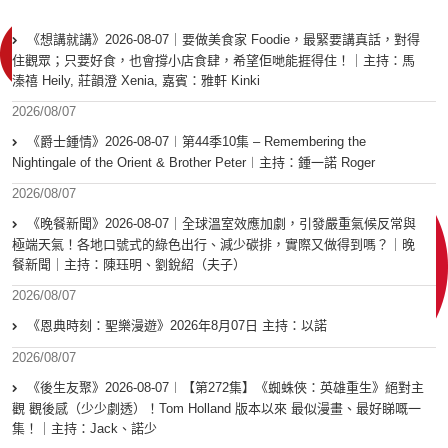
《想講就講》2026-08-07｜要做美食家 Foodie，最緊要講真話，對得
住觀眾；只要好食，也會撐小店食肆，希望佢哋能捱得住！｜主持：馬
溱禧 Heily, 莊韻澄 Xenia, 嘉賓：雅軒 Kinki
2026/08/07
《爵士鍾情》2026-08-07︱第44季10集 – Remembering the
Nightingale of the Orient & Brother Peter︱主持：鍾一諾 Roger
2026/08/07
《晚餐新聞》2026-08-07｜全球溫室效應加劇，引發嚴重氣候反常與
極端天氣！各地口號式的綠色出行、減少碳排，實際又做得到嗎？｜晚
餐新聞｜主持：陳珏明、劉銳紹（夫子）
2026/08/07
《恩典時刻：聖樂漫遊》2026年8月07日 主持：以諾
2026/08/07
《後生友聚》2026-08-07︱【第272集】《蜘蛛俠：英雄重生》絕對主
觀 觀後感（少少劇透）！Tom Holland 版本以來 最似漫畫、最好睇嘅一
集！｜主持：Jack、諾少