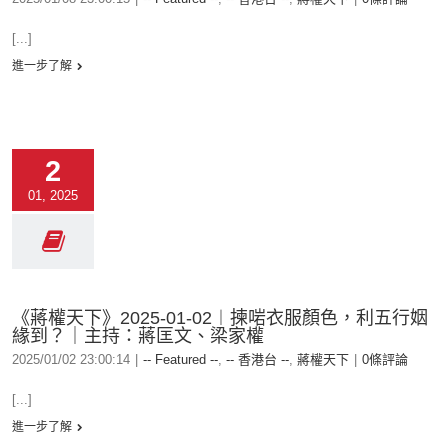
[...]
進一步了解
2
01, 2025
《蔣權天下》2025-01-02︱揀啱衣服顏色，利五行姻
緣到？｜主持：蔣匡文、梁家權
2025/01/02 23:00:14
|
-- Featured --
,
-- 香港台 --
,
蔣權天下
|
0條評論
[...]
進一步了解