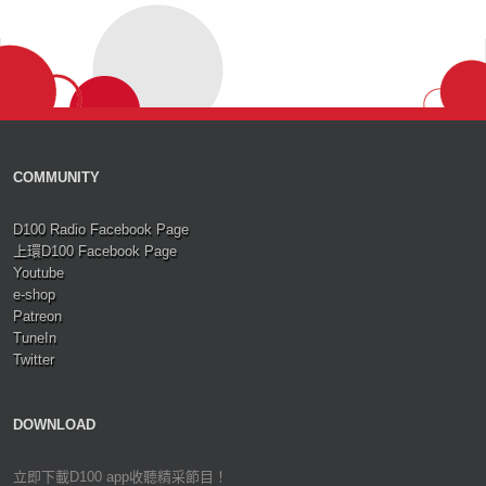
COMMUNITY
D100 Radio Facebook Page
上環D100 Facebook Page
Youtube
e-shop
Patreon
TuneIn
Twitter
DOWNLOAD
立即下載D100 app收聽精采節目！