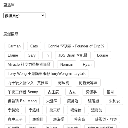
重溫庫
慶爆搜尋
Carman
Cats
Connie 李玥穎 - Founder of Drip39
Elaine
Gary
In
JBS Brian 李凱賢
Louise
Miracle 社交力學培訓導師
Norman
Ryan
Terry Wong 王總講軍事@TerryWongmilitarytalk
九十後文藝少女 - 賈雅緻
何啟明
何爵天導演
午夜工作者 Benny
古庄辰
古立
吳佩孚
基哥
孟希璘 Ball Mang
宋浩暉
康常治
張曉嵐
朱利安
李錦鴻
李鑑峰
梁天琦
楊偉倫
湯寳如
瘋中三子
羅倫斯
羅海憫
葉家寶
薛影儀 - 阿儀