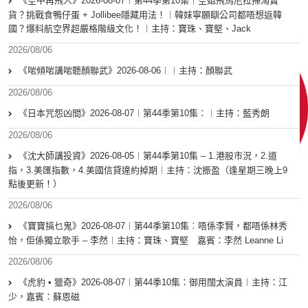
《空中再飛人》2026-08-07︱第44季第10集｜空姐飛馬尼拉掃淘寶
貨？挑戰食鴨仔蛋 + Jollibee隱藏用法！︱韓妹寧願瞓公司都唔想返韓
國？爆料航空界超嚴格階級文化！︱主持：寶珠、寶堅、Jack
2026/08/06
《啱傾啱講啱聽顏聯武》2026-08-06︱︱主持：顏聯武
2026/08/06
《日本咒怨凶間》2026-08-07︱第44季第10集：︱主持：藍秀朗
2026/08/06
《沈大師講投資》2026-08-05︱第44季第10集 – 1.港股市況，2.道
指，3.美匯指數，4.美國信貸違約掉期︱主持：沈振盈（逢星期三晚上9
點後更新！）
2026/08/06
《寶寶搞乜鬼》2026-08-07︱第44季第10集︰唔係李賢，都唔係林秀
怡，佢係獨立歌手 – 李然︱主持：寶珠、寶堅 嘉賓：李然 Leanne Li
2026/08/06
《虎豹 • 獵奇》2026-08-07︱第44季10集：御用闊太演員︱主持：江
少，嘉賓：蘇恩磁