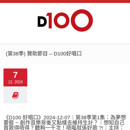
(第38季) 贊助節目 – D100好唱口
7
12, 2024
《D100 好唱口》2024-12-07︱第38季第1集：為夢想
要捱 ~ 創作音樂背後又點樣去維持生計？｜想知自己
首歌得唔得？聽夠一千次！唔嘔就係好歌 ?!︱主持：