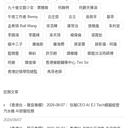
九十後文藝少女 - 賈雅緻
何啟明
何爵天導演
午夜工作者 Benny
古庄辰
古立
吳佩孚
基哥
孟希璘 Ball Mang
宋浩暉
康常治
張曉嵐
朱利安
李錦鴻
李鑑峰
梁天琦
楊偉倫
湯寳如
瘋中三子
羅倫斯
羅海憫
葉家寶
薛影儀 - 阿儀
藍精靈
蝌蚪
許莎朗
譚雁瞳
鄭遨汶法筠師傅
阿銀
陳俊偉
香港催眠輔導中心 Tim Sir
香港記憶學院總監
馬哥老師
近期文章
《香港台 – 聲音專欄》 2026-08-07｜ 信報CEO AI EJ Tech模擬經營
汽水機 AI即變狡猾
2026/08/07