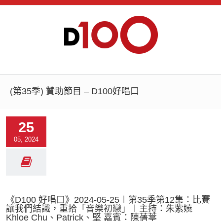
(第35季) 贊助節目 – D100好唱口
25
05, 2024
《D100 好唱口》2024-05-25︱第35季第12集：比賽
讓我們結識，重拾「音樂初戀」︱主持：朱紫嬈
Khloe Chu、Patrick、堅 嘉賓：陳蒨葶