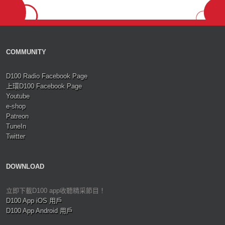
COMMUNITY
D100 Radio Facebook Page
上環D100 Facebook Page
Youtube
e-shop
Patreon
TuneIn
Twitter
DOWNLOAD
立即下載D100 app收聽精采節目！
D100 App iOS 用戶
D100 App Android 用戶