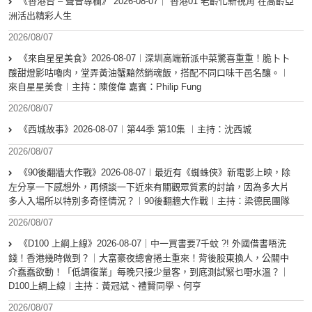
《香港台 – 聲音專欄》 2026-08-07｜ 香港01 老齡化新視角 在高齡亞
洲活出精彩人生
2026/08/07
《來自星星美食》2026-08-07︱深圳高端新派中菜驚喜重重！脆卜卜
酸甜燈影咕嚕肉，堂弄黃油蟹黯然銷魂飯，搭配不同口味干邑名釀。︱
來自星星美食︱主持：陳俊偉 嘉賓：Philip Fung
2026/08/07
《西城故事》2026-08-07︱第44季 第10集 ︱主持：沈西城
2026/08/07
《90後翻牆大作戰》2026-08-07︱最近有《蜘蛛俠》新電影上映，除
左分享一下感想外，再傾談一下近來有關觀眾質素的討論，因為多大片
多人入場所以特別多奇怪情況？︱90後翻牆大作戰︱主持：梁德民團隊
2026/08/07
《D100 上綱上線》2026-08-07｜中一買書要7千蚊 ?! 外國借書唔洗
錢！香港幾時做到？｜大富豪夜總會捲土重來！背後股東換人，公關中
介蠢蠢欲動！「低調復業」每晚只接少量客，到底測試緊乜嘢水溫？｜
D100上綱上線︱主持：黃冠斌、禮賢同學、何亨
2026/08/07