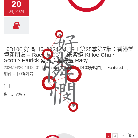
20
04, 2024
《D100 好唱口》2024-04-19︱第35季第7集：香港樂
壇新朋友 – Racy︱主持：朱紫嬈 Khloe Chu、
Scott、Patrick 嘉賓：鍾海藍 Racy
2024/04/20 18:00:01
|
(第35季) 贊助節目 - D100好唱口
,
-- Featured --
,
--
網台 --
|
0條評論
[...]
進一步了解
下一個
1
2