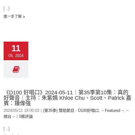
[...]
進一步了解
11
05, 2024
《D100 好唱口》2024-05-11︱第35季第10集：真的
好聲音︱主持：朱紫嬈 Khloe Chu、Scott、Patrick 嘉
賓：鍾偉強
2024/05/11 18:00:03
|
(第35季) 贊助節目 - D100好唱口
,
-- Featured --
,
--
網台 --
|
0條評論
[...]