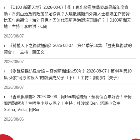
《D100 新聞天地》2026-08-07｜街工再出發重獲藝發局最新年度資
助，香港由治及興政策開始從寬？入境數據顯示外籍人士獲港工作簽證
比五年前翻倍，海外真專才回流代表新香港環境真轉好？｜D100新聞天
地｜主持：李錦洪、C朗
2026/08/07
《蔣權天下之術數通識》2026-08-07︱第44季第10集:「歴史與術數的
契合」｜主持：蔣匡文
2026/08/07
《劉銳紹採訪風雲錄 – 穿越新聞烽火50年》2026-08-07︱第44季第10
集 死於”可原諒殺人“的黎漢成父子（下）︱主持：劉銳紹（夫子）
2026/08/07
《香蕉俱樂部》2026-08-06︱阿Rei年尾結婚，預祝佢百年好合！新房
問題點解決？生唔生小朋友呢？︱主持：杜浚斌 Ben, 塔羅小公主
Selina, Viola, 阿Rei
2026/08/06