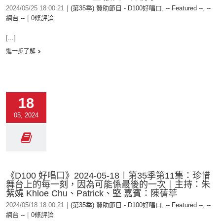
2024/05/25 18:00:21
|
(第35季) 贊助節目 - D100好唱口
,
-- Featured --
,
--
網台 --
|
0條評論
[...]
進一步了解
18
05, 2024
《D100 好唱口》2024-05-18︱第35季第11集：珍惜
舞台上的每一刻，因為可能係最後的一次︱主持：朱
紫嬈 Khloe Chu、Patrick、堅 嘉賓：陳蒨葶
2024/05/18 18:00:21
|
(第35季) 贊助節目 - D100好唱口
,
-- Featured --
,
--
網台 --
|
0條評論