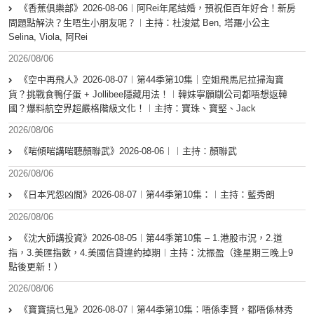
《香蕉俱樂部》2026-08-06︱阿Rei年尾結婚，預祝佢百年好合！新房
問題點解決？生唔生小朋友呢？︱主持：杜浚斌 Ben, 塔羅小公主
Selina, Viola, 阿Rei
2026/08/06
《空中再飛人》2026-08-07︱第44季第10集｜空姐飛馬尼拉掃淘寶
貨？挑戰食鴨仔蛋 + Jollibee隱藏用法！︱韓妹寧願瞓公司都唔想返韓
國？爆料航空界超嚴格階級文化！︱主持：寶珠、寶堅、Jack
2026/08/06
《啱傾啱講啱聽顏聯武》2026-08-06︱︱主持：顏聯武
2026/08/06
《日本咒怨凶間》2026-08-07︱第44季第10集：︱主持：藍秀朗
2026/08/06
《沈大師講投資》2026-08-05︱第44季第10集 – 1.港股市況，2.道
指，3.美匯指數，4.美國信貸違約掉期︱主持：沈振盈（逢星期三晚上9
點後更新！）
2026/08/06
《寶寶搞乜鬼》2026-08-07︱第44季第10集︰唔係李賢，都唔係林秀