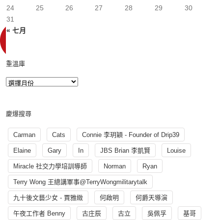
24
25
26
27
28
29
30
31
« 七月
重溫庫
慶爆搜尋
Carman
Cats
Connie 李玥穎 - Founder of Drip39
Elaine
Gary
In
JBS Brian 李凱賢
Louise
Miracle 社交力學培訓導師
Norman
Ryan
Terry Wong 王總講軍事@TerryWongmilitarytalk
九十後文藝少女 - 賈雅緻
何啟明
何爵天導演
午夜工作者 Benny
古庄辰
古立
吳佩孚
基哥