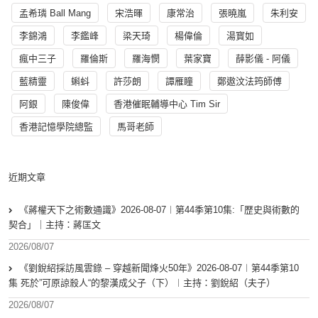
孟希璘 Ball Mang
宋浩暉
康常治
張曉嵐
朱利安
李錦鴻
李鑑峰
梁天琦
楊偉倫
湯寳如
瘋中三子
羅倫斯
羅海憫
葉家寶
薛影儀 - 阿儀
藍精靈
蝌蚪
許莎朗
譚雁瞳
鄭遨汶法筠師傅
阿銀
陳俊偉
香港催眠輔導中心 Tim Sir
香港記憶學院總監
馬哥老師
近期文章
《蔣權天下之術數通識》2026-08-07︱第44季第10集:「歴史與術數的
契合」｜主持：蔣匡文
2026/08/07
《劉銳紹採訪風雲錄 – 穿越新聞烽火50年》2026-08-07︱第44季第10
集 死於”可原諒殺人“的黎漢成父子（下）︱主持：劉銳紹（夫子）
2026/08/07