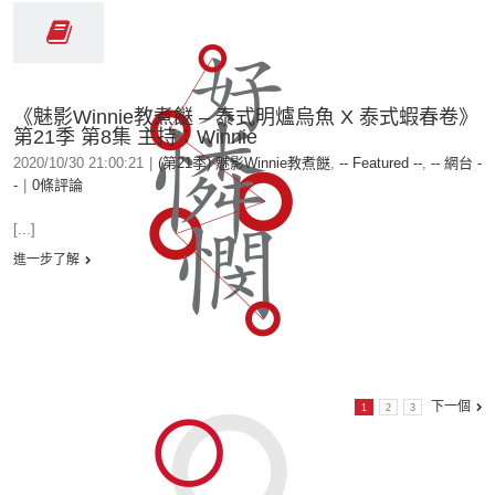
《魅影Winnie教煮餸 – 泰式明爐烏魚 X 泰式蝦春卷》
第21季 第8集 主持：Winnie
2020/10/30 21:00:21
|
(第21季) 魅影Winnie教煮餸
,
-- Featured --
,
-- 網台 -
-
|
0條評論
[...]
進一步了解
下一個
1
2
3