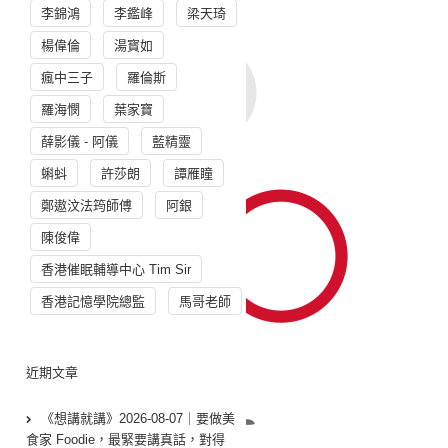
李錦鴻
李鑑峰
梁天琦
楊偉倫
湯寳如
瘋中三子
羅倫斯
羅海憫
葉家寶
薛影儀 - 阿儀
藍精靈
蝌蚪
許莎朗
譚雁瞳
鄭遨汶法筠師傅
阿銀
陳俊偉
香港催眠輔導中心 Tim Sir
香港記憶學院總監
馬哥老師
近期文章
《想講就講》2026-08-07｜要做美
食家 Foodie，最緊要講真話，對得