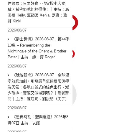
住觀眾；只要好食，也會撐小店食
肆，希望佢哋能捱得住！｜主持：馬
溱禧 Heily, 莊韻澄 Xenia, 嘉賓：雅
軒 Kinki
2026/08/07
《爵士鍾情》2026-08-07︱第44季
10集 – Remembering the
Nightingale of the Orient & Brother
Peter︱主持：鍾一諾 Roger
2026/08/07
《晚餐新聞》2026-08-07｜全球溫
室效應加劇，引發嚴重氣候反常與極
端天氣！各地口號式的綠色出行、減
少碳排，實際又做得到嗎？｜晚餐新
聞｜主持：陳珏明、劉銳紹（夫子）
2026/08/07
《恩典時刻：聖樂漫遊》2026年8
月07日 主持：以諾