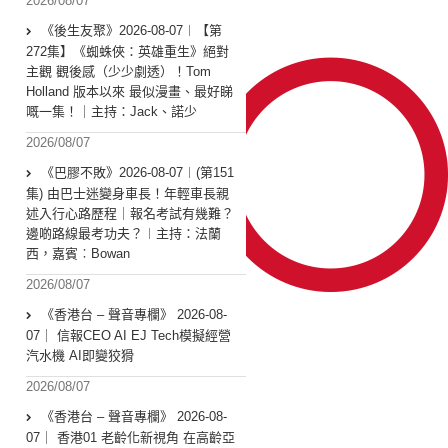
2026/08/07
《後生友聚》2026-08-07︱【第
272集】《蜘蛛俠：英雄重生》絕對
主觀 觀後感（少少劇透）！Tom
Holland 版本以來 最似漫畫、最好睇
嘅一集！｜主持：Jack、諾少
2026/08/07
《巴膠不敗》2026-08-07︱(第151
集) 由巴士迷變身車長！年輕車長親
述入行心路歷程｜報名考試有幾難？
邊啲路線最考功夫？︱主持：法蘭
西，嘉賓︰Bowan
2026/08/07
《香港台 – 聲音專欄》 2026-08-
07｜ 信報CEO AI EJ Tech模擬經營
汽水機 AI即變狡猾
2026/08/07
《香港台 – 聲音專欄》 2026-08-
07｜ 香港01 老齡化新視角 在高齡亞