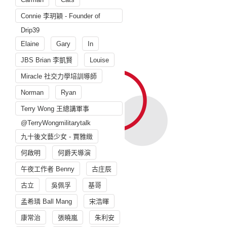
Connie 李玥穎 - Founder of
Drip39
Elaine
Gary
In
JBS Brian 李凱賢
Louise
Miracle 社交力學培訓導師
Norman
Ryan
Terry Wong 王總講軍事
@TerryWongmilitarytalk
九十後文藝少女 - 賈雅緻
何啟明
何爵天導演
午夜工作者 Benny
古庄辰
古立
吳佩孚
基哥
孟希璘 Ball Mang
宋浩暉
康常治
張曉嵐
朱利安