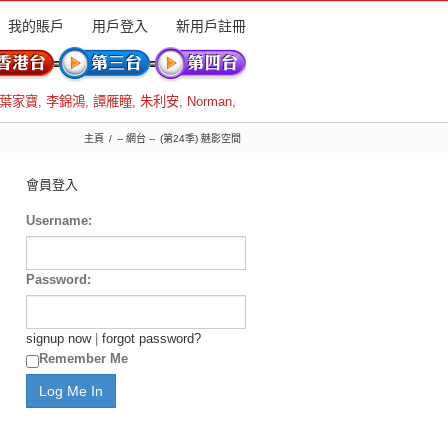
我的賬戶
用戶登入
新用戶註冊
葉家寶
,
李錦鴻
,
譚雁瞳
,
朱利安
,
Norman
,
主頁
-- 網台 --
(第24季) 魅影空間
會員登入
Username:
Password:
signup now
|
forgot password?
Remember Me