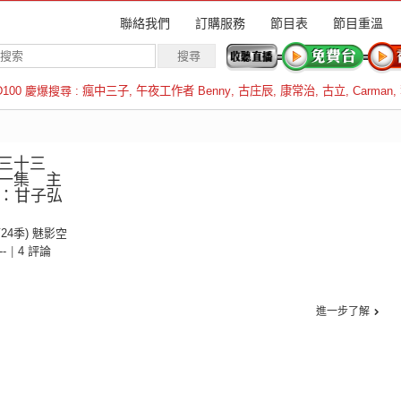
聯絡我們
訂購服務
節目表
節目重溫
D100 慶爆搜尋 :
瘋中三子
,
午夜工作者 Benny
,
古庄辰
,
康常治
,
古立
,
Carman
,
羅倫斯
三十三
一集 主
賓：甘子弘
第24季) 魅影空
--
|
4 評論
進一步了解