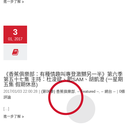
進一步了解
3
01, 2017
《香蕉俱樂部：有種情趣叫專登激嬲另一半》第六季
第五十七集 主持：杜浚斌、肥SAM、胡凱澄 (一星期
五集 假期休息)
2017/01/03 22:00:28
|
(第06季) 香蕉俱樂部
,
-- Featured --
,
-- 網台 --
|
0條
評論
[...]
進一步了解