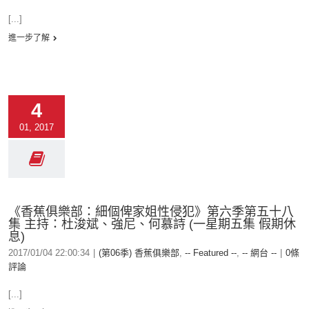
[...]
進一步了解
4
01, 2017
《香蕉俱樂部：細個俾家姐性侵犯》第六季第五十八
集 主持：杜浚斌、強尼、何慕詩 (一星期五集 假期休
息)
2017/01/04 22:00:34
|
(第06季) 香蕉俱樂部
,
-- Featured --
,
-- 網台 --
|
0條
評論
[...]