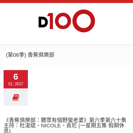
(第06季) 香蕉俱樂部
6
01, 2017
《香蕉俱樂部：聽眾有個野蠻老婆》第六季第六十集
主持：杜浚斌、NICOLE、肯尼 (一星期五集 假期休
息)