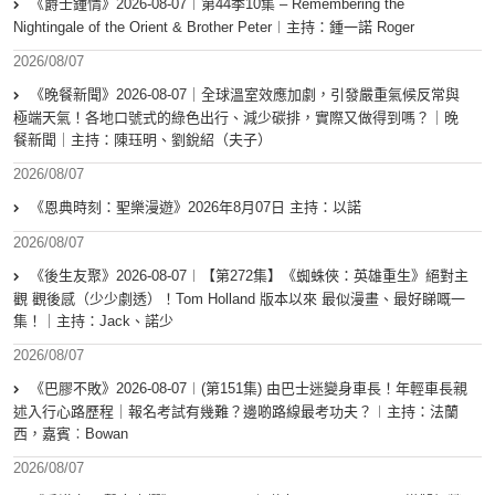
《爵士鍾情》2026-08-07︱第44季10集 – Remembering the
Nightingale of the Orient & Brother Peter︱主持：鍾一諾 Roger
2026/08/07
《晚餐新聞》2026-08-07｜全球溫室效應加劇，引發嚴重氣候反常與
極端天氣！各地口號式的綠色出行、減少碳排，實際又做得到嗎？｜晚
餐新聞｜主持：陳珏明、劉銳紹（夫子）
2026/08/07
《恩典時刻：聖樂漫遊》2026年8月07日 主持：以諾
2026/08/07
《後生友聚》2026-08-07︱【第272集】《蜘蛛俠：英雄重生》絕對主
觀 觀後感（少少劇透）！Tom Holland 版本以來 最似漫畫、最好睇嘅一
集！｜主持：Jack、諾少
2026/08/07
《巴膠不敗》2026-08-07︱(第151集) 由巴士迷變身車長！年輕車長親
述入行心路歷程｜報名考試有幾難？邊啲路線最考功夫？︱主持：法蘭
西，嘉賓︰Bowan
2026/08/07