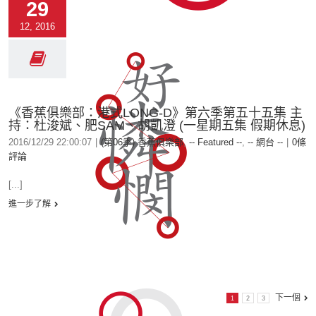
29
12, 2016
《香蕉俱樂部：港式LONG-D》第六季第五十五集 主
持：杜浚斌、肥SAM、胡凱澄 (一星期五集 假期休息)
2016/12/29 22:00:07
|
(第06季) 香蕉俱樂部
,
-- Featured --
,
-- 網台 --
|
0條
評論
[...]
進一步了解
下一個
1
2
3