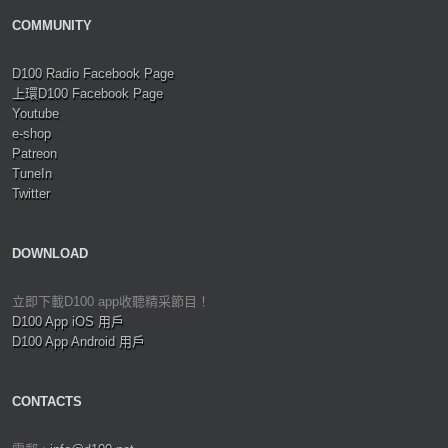
COMMUNITY
D100 Radio Facebook Page
上環D100 Facebook Page
Youtube
e-shop
Patreon
TuneIn
Twitter
DOWNLOAD
立即下載D100 app收聽精采節目！
D100 App iOS 用戶
D100 App Android 用戶
CONTACTS