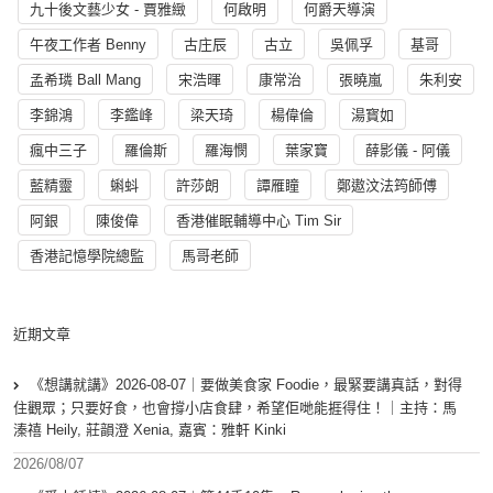
九十後文藝少女 - 賈雅緻
何啟明
何爵天導演
午夜工作者 Benny
古庄辰
古立
吳佩孚
基哥
孟希璘 Ball Mang
宋浩暉
康常治
張曉嵐
朱利安
李錦鴻
李鑑峰
梁天琦
楊偉倫
湯寳如
瘋中三子
羅倫斯
羅海憫
葉家寶
薛影儀 - 阿儀
藍精靈
蝌蚪
許莎朗
譚雁瞳
鄭遨汶法筠師傅
阿銀
陳俊偉
香港催眠輔導中心 Tim Sir
香港記憶學院總監
馬哥老師
近期文章
《想講就講》2026-08-07｜要做美食家 Foodie，最緊要講真話，對得
住觀眾；只要好食，也會撐小店食肆，希望佢哋能捱得住！｜主持：馬
溱禧 Heily, 莊韻澄 Xenia, 嘉賓：雅軒 Kinki
2026/08/07