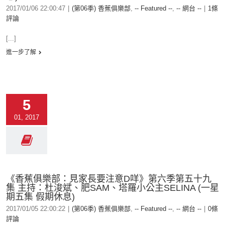
2017/01/06 22:00:47
|
(第06季) 香蕉俱樂部
,
-- Featured --
,
-- 網台 --
|
1條
評論
[...]
進一步了解
5
01, 2017
《香蕉俱樂部：見家長要注意D咩》第六季第五十九
集 主持：杜浚斌、肥SAM、塔羅小公主SELINA (一星
期五集 假期休息)
2017/01/05 22:00:22
|
(第06季) 香蕉俱樂部
,
-- Featured --
,
-- 網台 --
|
0條
評論