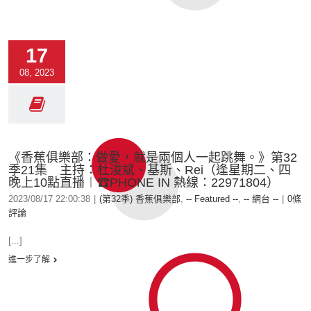
17
08, 2023
《香蕉俱樂部：做愛，就是兩個人一起跳舞。》第32
季21集 主持：杜浚斌、基斯、Rei（逢星期二、四
晚上10點直播︱☎PHONE IN 熱線：22971804）
2023/08/17 22:00:38
|
(第32季) 香蕉俱樂部
,
-- Featured --
,
-- 網台 --
|
0條
評論
[...]
進一步了解