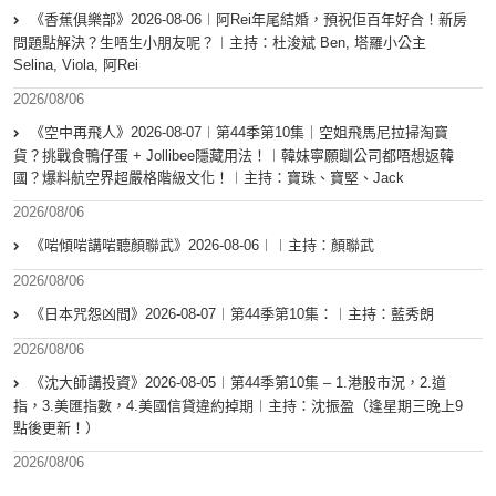
《香蕉俱樂部》2026-08-06︱阿Rei年尾結婚，預祝佢百年好合！新房
問題點解決？生唔生小朋友呢？︱主持：杜浚斌 Ben, 塔羅小公主
Selina, Viola, 阿Rei
2026/08/06
《空中再飛人》2026-08-07︱第44季第10集｜空姐飛馬尼拉掃淘寶
貨？挑戰食鴨仔蛋 + Jollibee隱藏用法！︱韓妹寧願瞓公司都唔想返韓
國？爆料航空界超嚴格階級文化！︱主持：寶珠、寶堅、Jack
2026/08/06
《啱傾啱講啱聽顏聯武》2026-08-06︱︱主持：顏聯武
2026/08/06
《日本咒怨凶間》2026-08-07︱第44季第10集：︱主持：藍秀朗
2026/08/06
《沈大師講投資》2026-08-05︱第44季第10集 – 1.港股市況，2.道
指，3.美匯指數，4.美國信貸違約掉期︱主持：沈振盈（逢星期三晚上9
點後更新！）
2026/08/06