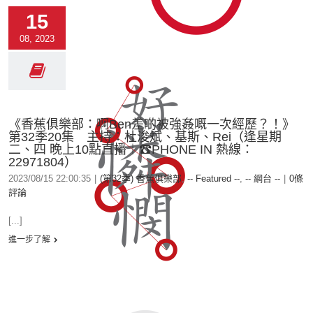
15
08, 2023
《香蕉俱樂部：啊Ben差啲被強姦嘅一次經歷？！》
第32季20集 主持：杜浚斌、基斯、Rei（逢星期
二、四 晚上10點直播︱☎PHONE IN 熱線：
22971804）
2023/08/15 22:00:35
|
(第32季) 香蕉俱樂部
,
-- Featured --
,
-- 網台 --
|
0條
評論
[...]
進一步了解