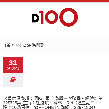
(第32季) 香蕉俱樂部
31
08, 2023
《香蕉俱樂部：啊Ben最自滿嘅一次整蠱人經驗》第
32季25集 主持：杜浚斌、科林、Rei（逢星期二、四
晚上10點直播︱☎PHONE IN 熱線：22971804）