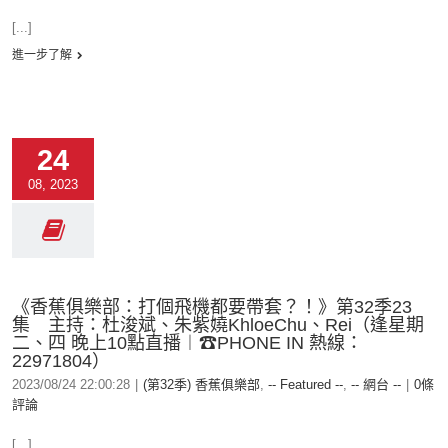
[...]
進一步了解
24
08, 2023
《香蕉俱樂部：打個飛機都要帶套？！》第32季23
集 主持：杜浚斌、朱紫嬈KhloeChu、Rei（逢星期
二、四 晚上10點直播︱☎PHONE IN 熱線：
22971804）
2023/08/24 22:00:28
|
(第32季) 香蕉俱樂部
,
-- Featured --
,
-- 網台 --
|
0條
評論
[...]