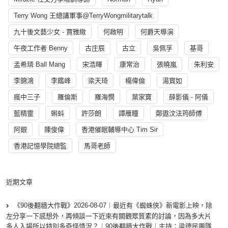
Terry Wong 王總講軍事@TerryWongmilitarytalk
九十後文藝少女 - 賈雅緻
何啟明
何爵天導演
午夜工作者 Benny
古庄辰
古立
吳佩孚
基哥
孟希璘 Ball Mang
宋浩暉
康常治
張曉嵐
朱利安
李錦鴻
李鑑峰
梁天琦
楊偉倫
湯寳如
瘋中三子
羅倫斯
羅海憫
葉家寶
薛影儀 - 阿儀
藍精靈
蝌蚪
許莎朗
譚雁瞳
鄭遨汶法筠師傅
阿銀
陳俊偉
香港催眠輔導中心 Tim Sir
香港記憶學院總監
馬哥老師
近期文章
《90後翻牆大作戰》2026-08-07︱最近有《蜘蛛俠》新電影上映，除
左分享一下感想外，再傾談一下近來有關觀眾質素的討論，因為多大片
多人入場所以特別多奇怪情況？︱90後翻牆大作戰︱主持：梁德民團隊