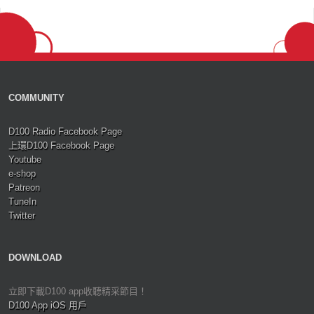
COMMUNITY
D100 Radio Facebook Page
上環D100 Facebook Page
Youtube
e-shop
Patreon
TuneIn
Twitter
DOWNLOAD
立即下載D100 app收聽精采節目！
D100 App iOS 用戶