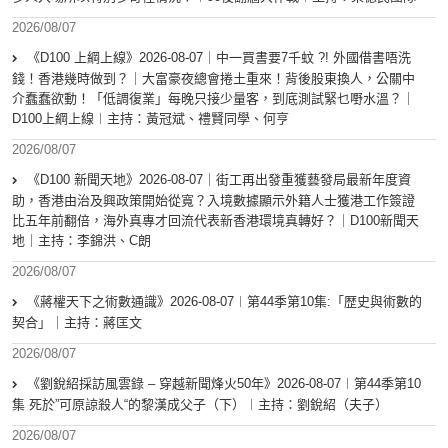
2026/08/07
《D100 上綱上線》2026-08-07｜中一買書要7千蚊 ?! 外國借書唔洗
錢！香港幾時做到？｜大富豪夜總會捲土重來！背後股東換人，公關中
介蠢蠢欲動！「低調復業」每晚只接少量客，到底測試緊乜嘢水溫？｜
D100上綱上線︱主持：黃冠斌、禮賢同學、何亨
2026/08/07
《D100 新聞天地》2026-08-07｜街工再出發重獲藝發局最新年度資
助，香港由治及興政策開始從寬？入境數據顯示外籍人士獲港工作簽證
比五年前翻倍，海外真專才回流代表新香港環境真轉好？｜D100新聞天
地｜主持：李錦洪、C朗
2026/08/07
《蔣權天下之術數通識》2026-08-07︱第44季第10集:「歴史與術數的
契合」｜主持：蔣匡文
2026/08/07
《劉銳紹採訪風雲錄 – 穿越新聞烽火50年》2026-08-07︱第44季第10
集 死於”可原諒殺人“的黎漢成父子（下）︱主持：劉銳紹（夫子）
2026/08/07