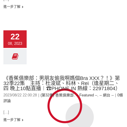
進一步了解
22
08, 2023
《香蕉俱樂部：男朋友偷我啊媽個Bra XXX？！》第
32季22集 主持：杜浚斌、科林、Rei（逢星期二、
四 晚上10點直播︱☎PHONE IN 熱線：22971804）
2023/08/22 22:00:28
|
(第32季) 香蕉俱樂部
,
-- Featured --
,
-- 網台 --
|
0條
評論
[...]
進一步了解