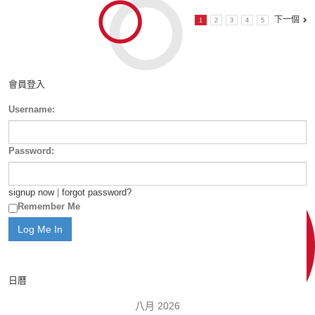
下一個
1
2
3
4
5
會員登入
Username:
Password:
signup now
|
forgot password?
Remember Me
日曆
八月 2026