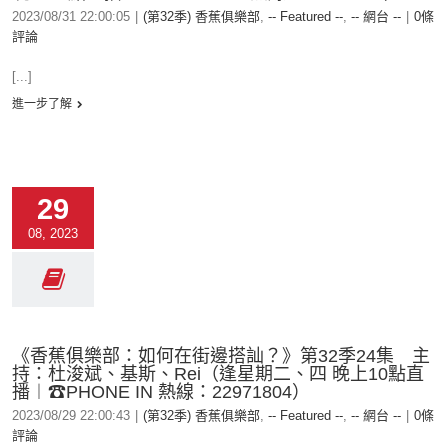
2023/08/31 22:00:05
|
(第32季) 香蕉俱樂部
,
-- Featured --
,
-- 網台 --
|
0條
評論
[...]
進一步了解
29
08, 2023
《香蕉俱樂部：如何在街邊搭訕？》第32季24集 主
持：杜浚斌、基斯、Rei（逢星期二、四 晚上10點直
播︱☎PHONE IN 熱線：22971804）
2023/08/29 22:00:43
|
(第32季) 香蕉俱樂部
,
-- Featured --
,
-- 網台 --
|
0條
評論