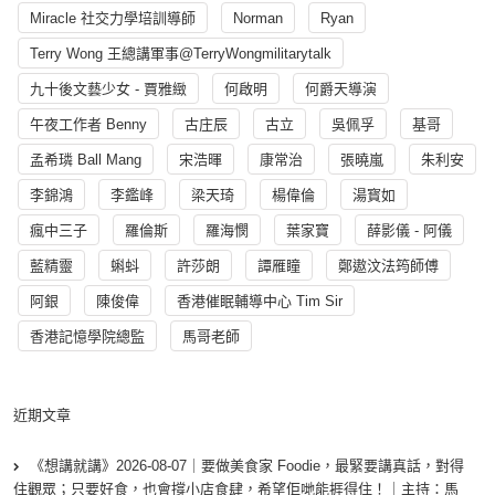
Miracle 社交力學培訓導師
Norman
Ryan
Terry Wong 王總講軍事@TerryWongmilitarytalk
九十後文藝少女 - 賈雅緻
何啟明
何爵天導演
午夜工作者 Benny
古庄辰
古立
吳佩孚
基哥
孟希璘 Ball Mang
宋浩暉
康常治
張曉嵐
朱利安
李錦鴻
李鑑峰
梁天琦
楊偉倫
湯寳如
瘋中三子
羅倫斯
羅海憫
葉家寶
薛影儀 - 阿儀
藍精靈
蝌蚪
許莎朗
譚雁瞳
鄭遨汶法筠師傅
阿銀
陳俊偉
香港催眠輔導中心 Tim Sir
香港記憶學院總監
馬哥老師
近期文章
《想講就講》2026-08-07｜要做美食家 Foodie，最緊要講真話，對得
住觀眾；只要好食，也會撐小店食肆，希望佢哋能捱得住！｜主持：馬