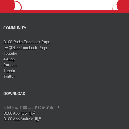
COMMUNITY
D100 Radio Facebook Page
上環D100 Facebook Page
Youtube
e-shop
Patreon
TuneIn
Twitter
DOWNLOAD
立即下載D100 app收聽精采節目！
D100 App iOS 用戶
D100 App Android 用戶