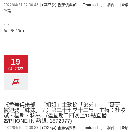
2022/04/21 22:00:43
|
(第27季) 香蕉俱樂部
,
-- Featured --
,
-- 網台 --
|
0條
評論
[...]
進一步了解
19
04, 2022
《香蕉俱樂部：「姐姐」主動撩「弟弟」 「哥哥」
被迫娶「妹妹」？》第二十七季十二集 主持：杜浚
斌、基斯、科林 (逢星期二四晚上10點直播
☎PHONE IN 熱線: 1872977)
2022/04/19 22:00:38
|
(第27季) 香蕉俱樂部
,
-- Featured --
,
-- 網台 --
|
0條