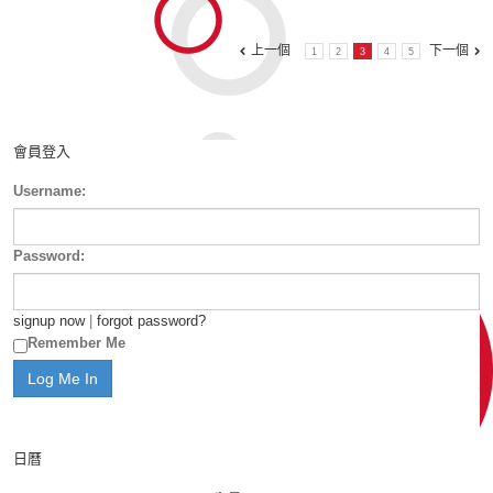
上一個
下一個
1
2
3
4
5
會員登入
Username:
Password:
signup now
|
forgot password?
Remember Me
日曆