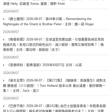
溱禧 Heily, 莊韻澄 Xenia, 嘉賓：雅軒 Kinki
2026/08/07
《爵士鍾情》2026-08-07︱第44季10集 – Remembering the
Nightingale of the Orient & Brother Peter︱主持：鍾一諾 Roger
2026/08/07
《晚餐新聞》2026-08-07｜全球溫室效應加劇，引發嚴重氣候反常與
極端天氣！各地口號式的綠色出行、減少碳排，實際又做得到嗎？｜晚
餐新聞｜主持：陳珏明、劉銳紹（夫子）
2026/08/07
《恩典時刻：聖樂漫遊》2026年8月07日 主持：以諾
2026/08/07
《後生友聚》2026-08-07︱【第272集】《蜘蛛俠：英雄重生》絕對主
觀 觀後感（少少劇透）！Tom Holland 版本以來 最似漫畫、最好睇嘅一
集！｜主持：Jack、諾少
2026/08/07
《巴膠不敗》2026-08-07︱(第151集) 由巴士迷變身車長！年輕車長親
述入行心路歷程｜報名考試有幾難？邊啲路線最考功夫？︱主持：法蘭