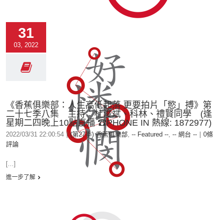
31
03, 2022
《香蕉俱樂部：人生高低起落 更要拍片「慾」搏》第
二十七季八集 主持：杜浚斌、科林、禮賢同學 (逢
星期二四晚上10點直播 ☎PHONE IN 熱線: 1872977)
2022/03/31 22:00:54
|
(第27季) 香蕉俱樂部
,
-- Featured --
,
-- 網台 --
|
0條
評論
[...]
進一步了解