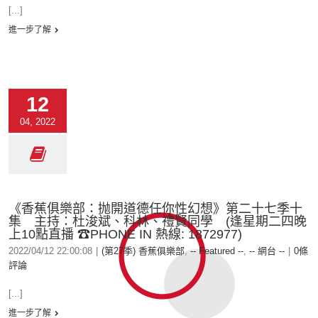
[...]
進一步了解
12
04, 2022
《香蕉俱樂部：抛開道德任你性幻想》第二十七季十
集 主持：杜浚斌、科林、禮賢同學 (逢星期二四晚
上10點直播 ☎PHONE IN 熱線: 1872977)
2022/04/12 22:00:08
|
(第27季) 香蕉俱樂部
,
-- Featured --
,
-- 網台 --
|
0條
評論
[...]
進一步了解