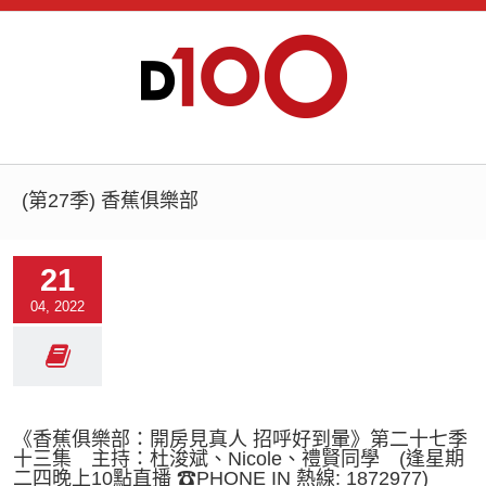
(第27季) 香蕉俱樂部
21
04, 2022
《香蕉俱樂部：開房見真人 招呼好到暈》第二十七季
十三集 主持：杜浚斌、Nicole、禮賢同學 (逢星期
二四晚上10點直播 ☎PHONE IN 熱線: 1872977)