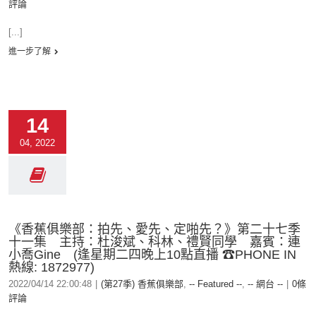
評論
[...]
進一步了解
14
04, 2022
《香蕉俱樂部：拍先、愛先、定啪先？》第二十七季
十一集 主持：杜浚斌、科林、禮賢同學 嘉賓：連
小喬Gine (逢星期二四晚上10點直播 ☎PHONE IN
熱線: 1872977)
2022/04/14 22:00:48
|
(第27季) 香蕉俱樂部
,
-- Featured --
,
-- 網台 --
|
0條
評論