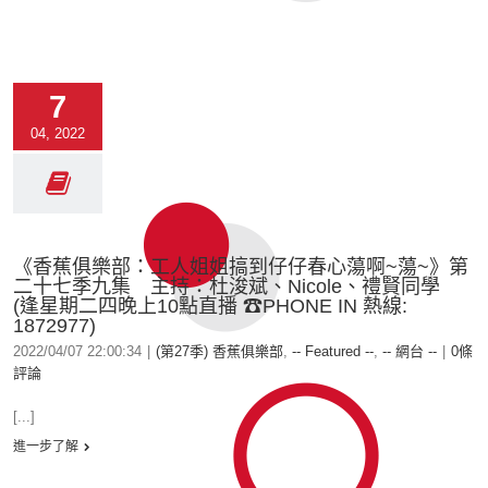
7
04, 2022
《香蕉俱樂部：工人姐姐搞到仔仔春心蕩啊~蕩~》第
二十七季九集 主持：杜浚斌、Nicole、禮賢同學
(逢星期二四晚上10點直播 ☎PHONE IN 熱線:
1872977)
2022/04/07 22:00:34
|
(第27季) 香蕉俱樂部
,
-- Featured --
,
-- 網台 --
|
0條
評論
[...]
進一步了解