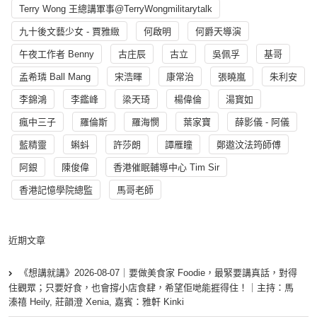
Terry Wong 王總講軍事@TerryWongmilitarytalk
九十後文藝少女 - 賈雅緻
何啟明
何爵天導演
午夜工作者 Benny
古庄辰
古立
吳佩孚
基哥
孟希璘 Ball Mang
宋浩暉
康常治
張曉嵐
朱利安
李錦鴻
李鑑峰
梁天琦
楊偉倫
湯寳如
瘋中三子
羅倫斯
羅海憫
葉家寶
薛影儀 - 阿儀
藍精靈
蝌蚪
許莎朗
譚雁瞳
鄭遨汶法筠師傅
阿銀
陳俊偉
香港催眠輔導中心 Tim Sir
香港記憶學院總監
馬哥老師
近期文章
《想講就講》2026-08-07｜要做美食家 Foodie，最緊要講真話，對得
住觀眾；只要好食，也會撐小店食肆，希望佢哋能捱得住！｜主持：馬
溱禧 Heily, 莊韻澄 Xenia, 嘉賓：雅軒 Kinki