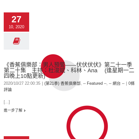
27
10, 2020
《香蕉俱樂部：男人預警——伏伏伏伏》第二十一季
第二十集 主持：杜浚斌、科林、Ana (逢星期一二
四晚上10點更新)
2020/10/27 22:00:35
|
(第21季) 香蕉俱樂部
,
-- Featured --
,
-- 網台 --
|
0條
評論
[...]
進一步了解