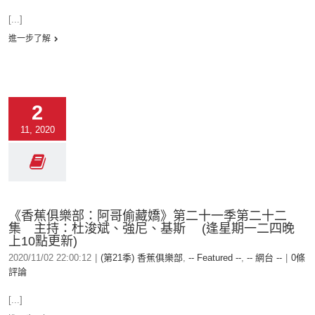
[...]
進一步了解
2
11, 2020
《香蕉俱樂部：阿哥偷藏嬌》第二十一季第二十二
集 主持：杜浚斌、強尼、基斯 (逢星期一二四晚
上10點更新)
2020/11/02 22:00:12
|
(第21季) 香蕉俱樂部
,
-- Featured --
,
-- 網台 --
|
0條
評論
[...]