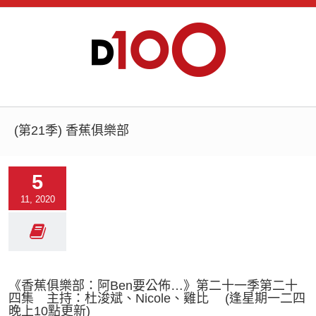
(第21季) 香蕉俱樂部
5
11, 2020
《香蕉俱樂部：阿Ben要公佈…》第二十一季第二十
四集 主持：杜浚斌、Nicole、雞比 (逢星期一二四
晚上10點更新)