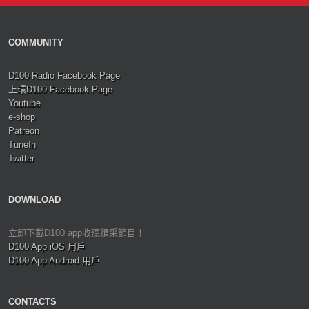
COMMUNITY
D100 Radio Facebook Page
上環D100 Facebook Page
Youtube
e-shop
Patreon
TuneIn
Twitter
DOWNLOAD
立即下載D100 app收聽精采節目！
D100 App iOS 用戶
D100 App Android 用戶
CONTACTS