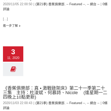
2020/11/05 22:00:50
|
(第21季) 香蕉俱樂部
,
-- Featured --
,
-- 網台 --
|
0條
評論
[...]
進一步了解
3
11, 2020
《香蕉俱樂部：真 • 激戰碌架床》第二十一季第二十
三集 主持：杜浚斌、何慕詩、Nicole (逢星期一二
四晚上10點更新)
2020/11/03 22:00:43
|
(第21季) 香蕉俱樂部
,
-- Featured --
,
-- 網台 --
|
0條
評論