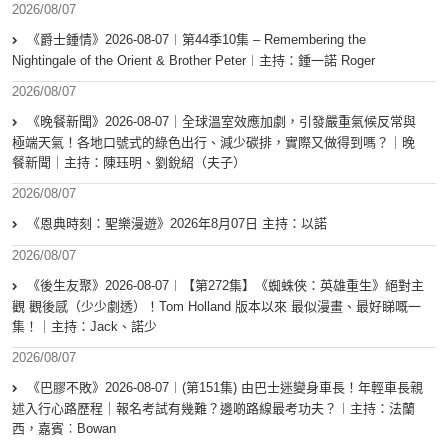
2026/08/07
《爵士鍾情》2026-08-07︱第44季10集 – Remembering the
Nightingale of the Orient & Brother Peter︱主持：鍾一諾 Roger
2026/08/07
《晚餐新聞》2026-08-07｜全球溫室效應加劇，引發嚴重氣候反常與
極端天氣！各地口號式的綠色出行、減少碳排，實際又做得到嗎？｜晚
餐新聞｜主持：陳珏明、劉銳紹（夫子）
2026/08/07
《恩典時刻：聖樂漫遊》2026年8月07日 主持：以諾
2026/08/07
《後生友聚》2026-08-07︱【第272集】《蜘蛛俠：英雄重生》絕對主
觀 觀後感（少少劇透）！Tom Holland 版本以來 最似漫畫、最好睇嘅一
集！｜主持：Jack、諾少
2026/08/07
《巴膠不敗》2026-08-07︱(第151集) 由巴士迷變身車長！年輕車長親
述入行心路歷程｜報名考試有幾難？邊啲路線最考功夫？︱主持：法蘭
西，嘉賓︰Bowan