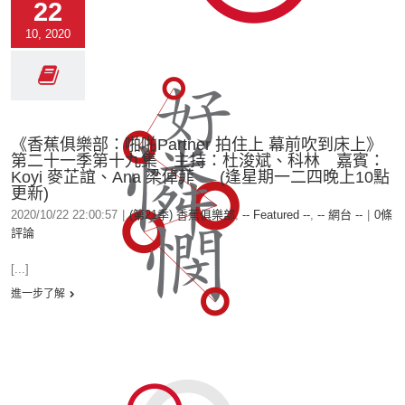
22
10, 2020
《香蕉俱樂部：啪啪Partner 拍住上 幕前吹到床上》
第二十一季第十九集 主持：杜浚斌、科林 嘉賓：
Koyi 麥芷誼、Ana 梁倬菲 (逢星期一二四晚上10點
更新)
2020/10/22 22:00:57
|
(第21季) 香蕉俱樂部
,
-- Featured --
,
-- 網台 --
|
0條
評論
[...]
進一步了解