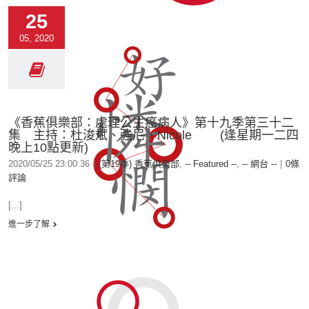
25
05, 2020
《香蕉俱樂部：處理公主癌病人》第十九季第三十二
集 主持：杜浚斌、強尼、Nicole (逢星期一二四
晚上10點更新)
2020/05/25 23:00:36
|
(第19季) 香蕉俱樂部
,
-- Featured --
,
-- 網台 --
|
0條
評論
[...]
進一步了解