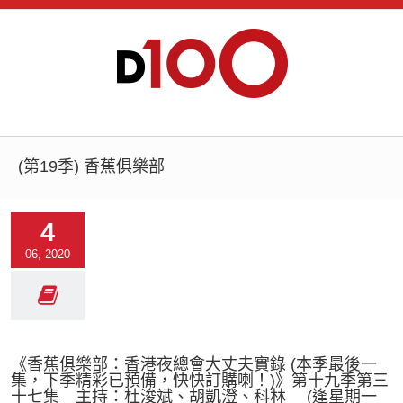
(第19季) 香蕉俱樂部
4
06, 2020
《香蕉俱樂部：香港夜總會大丈夫實錄 (本季最後一
集，下季精彩已預備，快快訂購喇！)》第十九季第三
十七集 主持：杜浚斌、胡凱澄、科林 (逢星期一