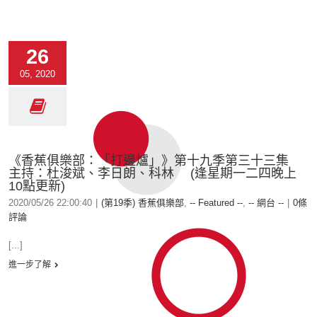
26
05, 2020
《香蕉俱樂部：「打邊爐」》第十九季第三十三集
主持：杜浚斌、李日朗、科林 (逢星期一二四晚上
10點更新)
2020/05/26 22:00:40
|
(第19季) 香蕉俱樂部
,
-- Featured --
,
-- 網台 --
|
0條
評論
[...]
進一步了解