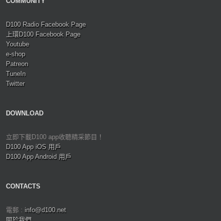
COMMUNITY
D100 Radio Facebook Page
上環D100 Facebook Page
Youtube
e-shop
Patreon
TuneIn
Twitter
DOWNLOAD
立即下載D100 app收聽精采節目！
D100 App iOS 用戶
D100 App Android 用戶
CONTACTS
電郵 :
info@d100.net
關於我們