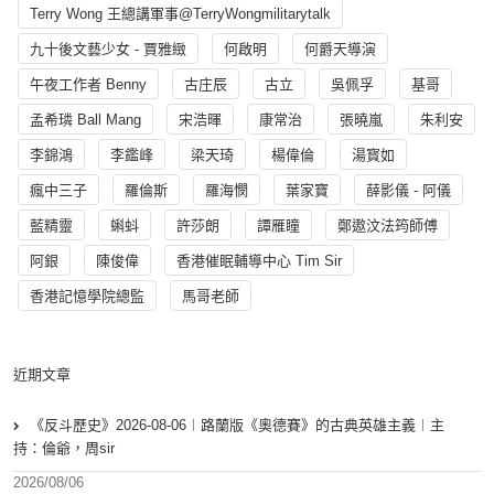
Terry Wong 王總講軍事@TerryWongmilitarytalk
九十後文藝少女 - 賈雅緻
何啟明
何爵天導演
午夜工作者 Benny
古庄辰
古立
吳佩孚
基哥
孟希璘 Ball Mang
宋浩暉
康常治
張曉嵐
朱利安
李錦鴻
李鑑峰
梁天琦
楊偉倫
湯寳如
瘋中三子
羅倫斯
羅海憫
葉家寶
薛影儀 - 阿儀
藍精靈
蝌蚪
許莎朗
譚雁瞳
鄭遨汶法筠師傅
阿銀
陳俊偉
香港催眠輔導中心 Tim Sir
香港記憶學院總監
馬哥老師
近期文章
《反斗歷史》2026-08-06︱路蘭版《奧德賽》的古典英雄主義︱主
持：倫爺，周sir
2026/08/06