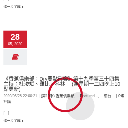
進一步了解
28
05, 2020
《香蕉俱樂部：Dry要點形容》第十九季第三十四集
主持：杜浚斌、雞比、科林 (逢星期一二四晚上10
點更新)
2020/05/28 22:00:21
|
(第19季) 香蕉俱樂部
,
-- Featured --
,
-- 網台 --
|
0條
評論
[...]
進一步了解