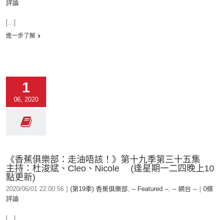
評論
[...]
進一步了解
1
06, 2020
《香蕉俱樂部：走油唔該！》第十九季第三十五集
主持：杜浚斌、Cleo、Nicole (逢星期一二四晚上10
點更新)
2020/06/01 22:00:56
|
(第19季) 香蕉俱樂部
,
-- Featured --
,
-- 網台 --
|
0條
評論
[...]