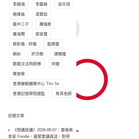
李錦鴻
李鑑峰
梁天琦
楊偉倫
湯寳如
瘋中三子
羅倫斯
羅海憫
葉家寶
薛影儀 - 阿儀
藍精靈
蝌蚪
許莎朗
譚雁瞳
鄭遨汶法筠師傅
阿銀
陳俊偉
香港催眠輔導中心 Tim Sir
香港記憶學院總監
馬哥老師
近期文章
《想講就講》2026-08-07｜要做美
食家 Foodie，最緊要講真話，對得