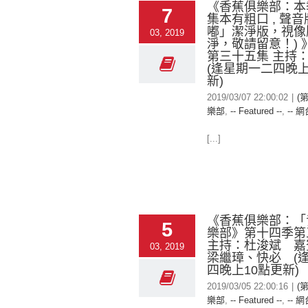
《香蕉俱樂部：本季完
7
集本有粗口 , 聲
嘟」潔淨版，視像
03, 2019
淨，敬請留意！) 
第三十五集 主持
(逢星期一二四晚上
新)
2019/03/07 22:00:02
|
(
樂部
,
-- Featured --
,
-- 網
[...]
《香蕉俱樂部：「
5
樂部》第十四季第
主持：杜浚斌 嘉
03, 2019
梁繼璋、快必 (
四晚上10點更新)
2019/03/05 22:00:16
|
(
樂部
,
-- Featured --
,
-- 網