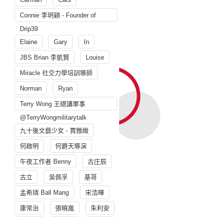
Connie 李玥穎 - Founder of
Drip39
Elaine
Gary
In
JBS Brian 李凱賢
Louise
Miracle 社交力學培訓導師
Norman
Ryan
Terry Wong 王總講軍事
@TerryWongmilitarytalk
九十後文藝少女 - 賈雅緻
何啟明
何爵天導演
午夜工作者 Benny
古庄辰
古立
吳佩孚
基哥
孟希璘 Ball Mang
宋浩暉
康常治
張曉嵐
朱利安