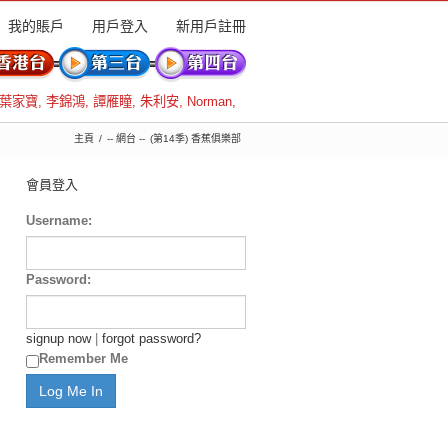
我的賬戶
用戶登入
新用戶註冊
葉家寶
,
李錦鴻
,
譚雁瞳
,
朱利安
,
Norman
,
主頁
-- 網台 --
(第14季) 香蕉俱樂部
會員登入
Username:
Password:
signup now
|
forgot password?
Remember Me