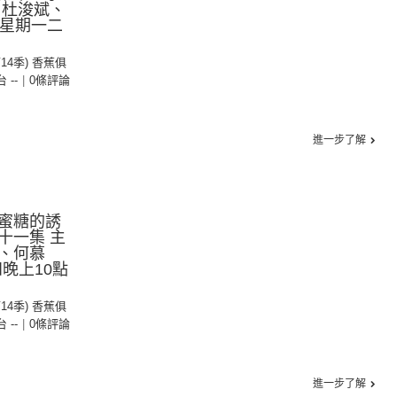
：杜浚斌、
(逢星期一二
第14季) 香蕉俱
台 --
|
0條評論
進一步了解
蜜糖的誘
十一集 主
、何慕
晚上10點
第14季) 香蕉俱
台 --
|
0條評論
進一步了解