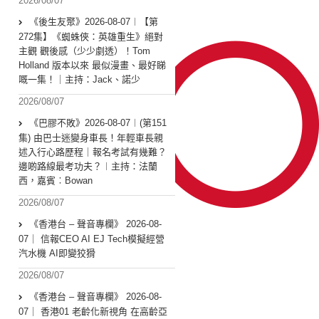
2026/08/07
《後生友聚》2026-08-07︱【第
272集】《蜘蛛俠：英雄重生》絕對
主觀 觀後感（少少劇透）！Tom
Holland 版本以來 最似漫畫、最好睇
嘅一集！｜主持：Jack、諾少
2026/08/07
《巴膠不敗》2026-08-07︱(第151
集) 由巴士迷變身車長！年輕車長親
述入行心路歷程｜報名考試有幾難？
邊啲路線最考功夫？︱主持：法蘭
西，嘉賓︰Bowan
2026/08/07
《香港台 – 聲音專欄》 2026-08-
07｜ 信報CEO AI EJ Tech模擬經營
汽水機 AI即變狡猾
2026/08/07
《香港台 – 聲音專欄》 2026-08-
07｜ 香港01 老齡化新視角 在高齡亞