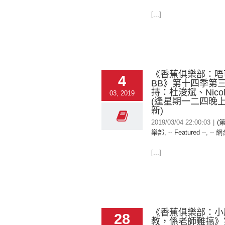
[...]
《香蕉俱樂部：唔
4
BB》第十四季第三
持：杜浚斌、Nico
03, 2019
(逢星期一二四晚上
新)
2019/03/04 22:00:03
|
(
樂部
,
-- Featured --
,
-- 網
[...]
《香蕉俱樂部：小
28
教，係老師難搞》