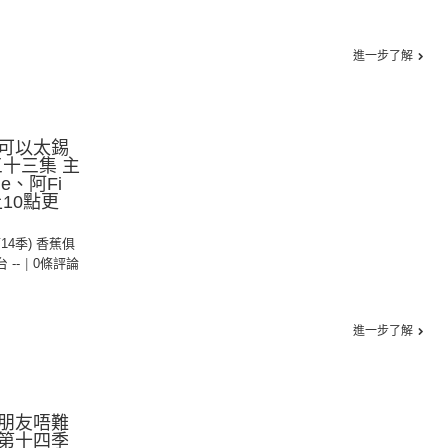
進一步了解
可以太錫
十三集 主
le、阿Fi
10點更
第14季) 香蕉俱
台 --
|
0條評論
進一步了解
朋友唔難
第十四季