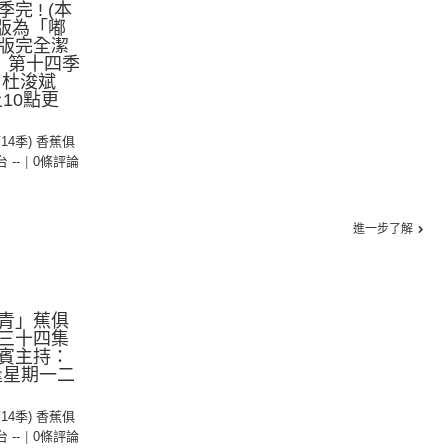
 ! (本
音版為「嘟
版完全潔
》第十四季
：杜浚斌
10點更
第14季) 香蕉俱
台 --
|
0條評論
進一步了解
青」蕉俱
三十四集
賓主持：
逢星期一二
第14季) 香蕉俱
台 --
|
0條評論