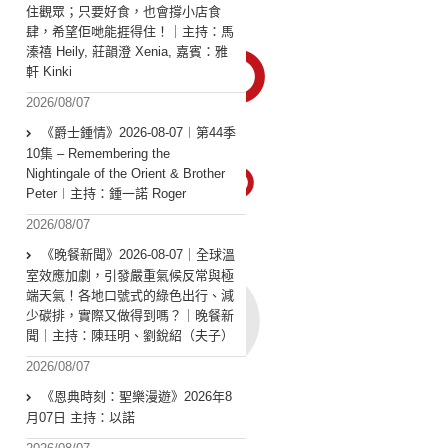
住觀眾；只要好食，也會撐小店食
肆，希望佢哋能捱得住！｜主持：馬
溱禧 Heily, 莊韻澄 Xenia, 嘉賓：雅
軒 Kinki
2026/08/07
《爵士鍾情》2026-08-07︱第44季
10集 – Remembering the
Nightingale of the Orient & Brother
Peter︱主持：鍾一諾 Roger
2026/08/07
《晚餐新聞》2026-08-07｜全球溫
室效應加劇，引發嚴重氣候反常與極
端天氣！各地口號式的綠色出行、減
少碳排，實際又做得到嗎？｜晚餐新
聞｜主持：陳珏明、劉銳紹（夫子）
2026/08/07
《恩典時刻：聖樂漫遊》2026年8
月07日 主持：以諾