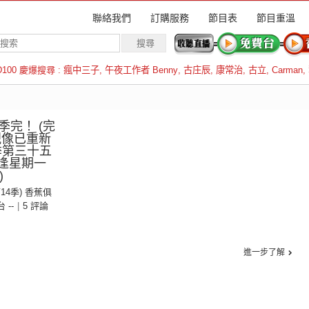
聯絡我們
訂購服務
節目表
節目重溫
D100 慶爆搜尋 :
瘋中三子
,
午夜工作者 Benny
,
古庄辰
,
康常治
,
古立
,
Carman
,
羅倫斯
完！ (完
視像已重新
季第三十五
(逢星期一
)
第14季) 香蕉俱
台 --
|
5 評論
進一步了解