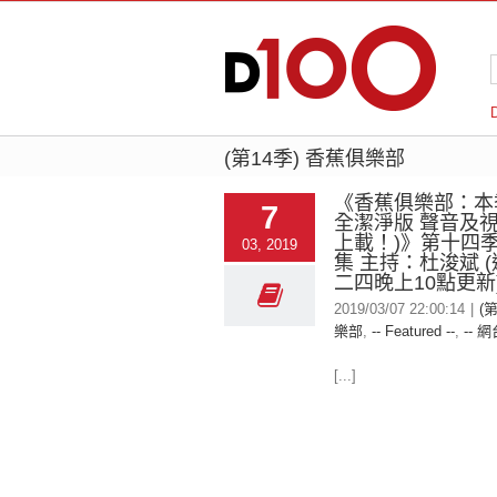
(第14季) 香蕉俱樂部
《香蕉俱樂部：本季
7
全潔淨版 聲音及
上載！)》第十四
03, 2019
集 主持：杜浚斌 
二四晚上10點更新
2019/03/07 22:00:14
|
(
樂部
,
-- Featured --
,
-- 網
[...]