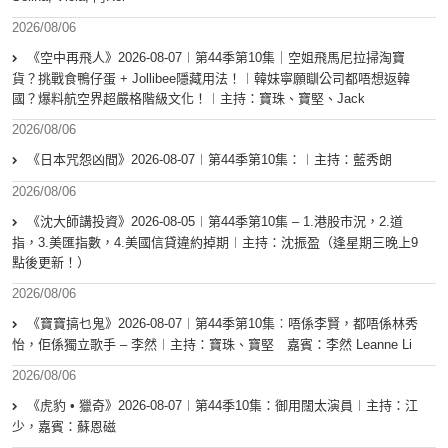
2026/08/06
《空中再飛人》2026-08-07︱第44季第10集｜空姐飛馬尼拉掃淘寶
貨？挑戰食鴨仔蛋 + Jollibee隱藏用法！︱韓妹寧願瞓公司都唔想返韓
國？爆料航空界超嚴格階級文化！︱主持：寶珠、寶堅、Jack
2026/08/06
《日本咒怨凶間》2026-08-07︱第44季第10集：︱主持：藍秀朗
2026/08/06
《沈大師講投資》2026-08-05︱第44季第10集 – 1.港股市況，2.道
指，3.美匯指數，4.美國信貸違約掉期︱主持：沈振盈（逢星期三晚上9
點後更新！）
2026/08/06
《寶寶搞乜鬼》2026-08-07︱第44季第10集︰唔係李賢，都唔係林秀
怡，佢係獨立歌手 – 李然︱主持：寶珠、寶堅 嘉賓：李然 Leanne Li
2026/08/06
《虎豹 • 獵奇》2026-08-07︱第44季10集：御用闊太演員︱主持：江
少，嘉賓：蘇恩磁