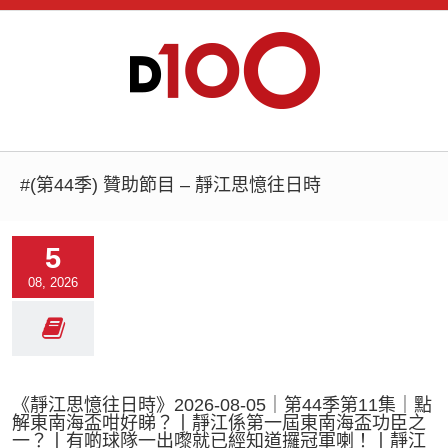
#(第44季) 贊助節目 – 靜江思憶往日時
5
08, 2026
《靜江思憶往日時》2026-08-05｜第44季第11集｜點
解東南海盃咁好睇？丨靜江係第一屆東南海盃功臣之
一？丨有啲球隊一出嚟就已經知道攞冠軍喇！丨靜江