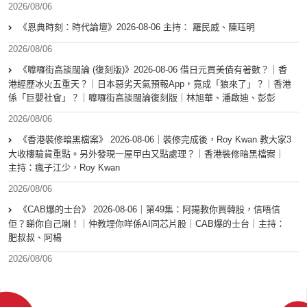
2026/08/06
《恩典時刻：時代論壇》2026-08-06 主持： 羅民威、陳珏明
2026/08/06
《嚤囉街高談闊論 (復刻版)》2026-08-06 借日元買美債有著數？｜香
港經歷冰火五重天？｜日本惡劣天氣預報App，竟成「狼來了」？｜香港
係「巨嬰社會」？｜嚤囉街高談闊論復刻版｜林旭華、潘啟迪、彭彭
2026/08/06
《香港裝修暗黑檔案》 2026-08-06｜裝修完成後，Roy Kwan 教大家3
大收樓驗貨重點。另外發現一屋曱甴又點處理？｜香港裝修暗黑檔案｜
主持：瘋子江少，Roy Kwan
2026/08/06
《CAB爆的士台》 2026-08-06｜第49集：阿揚教你買韓股，信唔信
佢？睇你自己喇！｜仲教埋你咩係AI同芯片股｜CAB爆的士台｜主持：
肥叔叔、阿楊
2026/08/06