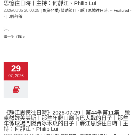
思憶往日時丨主持：何靜江、Philip Lui
2026/08/05 20:00:25
|
#(第44季) 贊助節目 - 靜江思憶往日時
,
-- Featured -
-
|
0條評論
[...]
進一步了解
29
07, 2026
《靜江思憶往日時》2026-07-29｜第44季第11集｜姚
卓然媲美美斯丨那些年爬山睇南巴大戰的日子丨那些
年係球場門隙買冰木瓜的日子丨靜江思憶往日時丨主
持：何靜江、Philip Lui