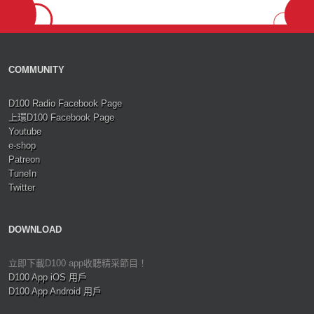
COMMUNITY
D100 Radio Facebook Page
上環D100 Facebook Page
Youtube
e-shop
Patreon
TuneIn
Twitter
DOWNLOAD
立即下載D100 app收聽精采節目！
D100 App iOS 用戶
D100 App Android 用戶