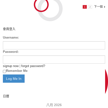
下一個
1
2
會員登入
Username:
Password:
signup now
|
forgot password?
Remember Me
日曆
八月 2026