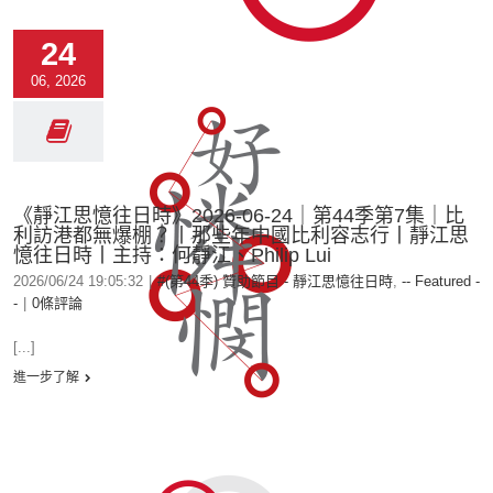
24
06, 2026
《靜江思憶往日時》2026-06-24｜第44季第7集｜比
利訪港都無爆棚？丨那些年中國比利容志行丨靜江思
憶往日時丨主持：何靜江、Philip Lui
2026/06/24 19:05:32
|
#(第44季) 贊助節目 - 靜江思憶往日時
,
-- Featured -
-
|
0條評論
[...]
進一步了解