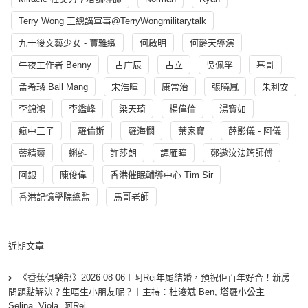
Terry Wong 王總講軍事@TerryWongmilitarytalk
九十後文藝少女 - 賈雅緻
何啟明
何爵天導演
午夜工作者 Benny
古庄辰
古立
吳佩孚
基哥
孟希璘 Ball Mang
宋浩暉
康常治
張曉嵐
朱利安
李錦鴻
李鑑峰
梁天琦
楊偉倫
湯寳如
瘋中三子
羅倫斯
羅海憫
葉家寶
薛影儀 - 阿儀
藍精靈
蝌蚪
許莎朗
譚雁瞳
鄭遨汶法筠師傅
阿銀
陳俊偉
香港催眠輔導中心 Tim Sir
香港記憶學院總監
馬哥老師
近期文章
《香蕉俱樂部》2026-08-06︱阿Rei年尾結婚，預祝佢百年好合！新房
問題點解決？生唔生小朋友呢？︱主持：杜浚斌 Ben, 塔羅小公主
Selina, Viola, 阿Rei