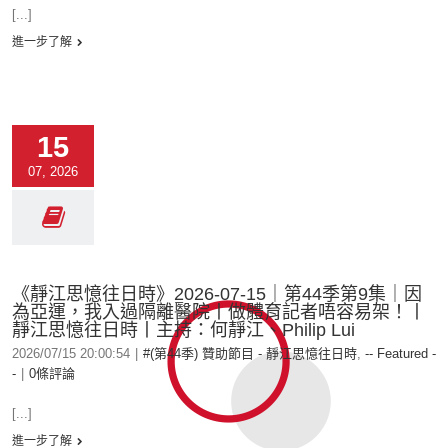
[...]
進一步了解
15
07, 2026
《靜江思憶往日時》2026-07-15｜第44季第9集｜因
為亞運，我入過隔離醫院丨做體育記者唔容易架！丨
靜江思憶往日時丨主持：何靜江、Philip Lui
2026/07/15 20:00:54
|
#(第44季) 贊助節目 - 靜江思憶往日時
,
-- Featured -
-
|
0條評論
[...]
進一步了解