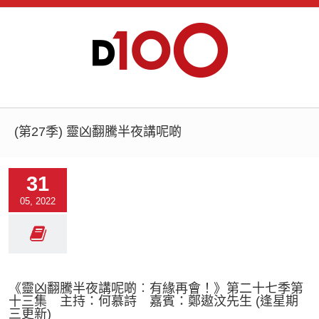
(第27季) 靈凶翻騰半夜講呢啲
31
05, 2022
《靈凶翻騰半夜講呢啲︰有緣再會！》第二十七季第
十三集 主持：何慕詩 嘉賓：鄭遨汶先生 (逢星期
三更新)