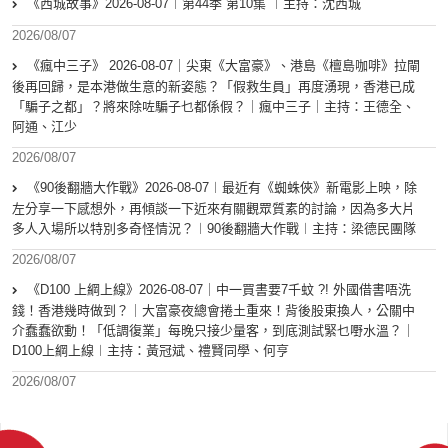
《西城故事》2026-08-07︱第44季 第10集 ︱主持：沈西城
2026/08/07
《瘋中三子》 2026-08-07｜尖東《大富豪》、港島《檀島咖啡》拉閘
後再回歸，是本港做生意的新姿態？「假救生員」再度湧現，香港已成
「騙子之都」？將來除咗騙子乜都係假？｜瘋中三子｜主持：王德全、
阿通、江少
2026/08/07
《90後翻牆大作戰》2026-08-07︱最近有《蜘蛛俠》新電影上映，除
左分享一下感想外，再傾談一下近來有關觀眾質素的討論，因為多大片
多人入場所以特別多奇怪情況？︱90後翻牆大作戰︱主持：梁德民團隊
2026/08/07
《D100 上綱上線》2026-08-07｜中一買書要7千蚊 ?! 外國借書唔洗
錢！香港幾時做到？｜大富豪夜總會捲土重來！背後股東換人，公關中
介蠢蠢欲動！「低調復業」每晚只接少量客，到底測試緊乜嘢水溫？｜
D100上綱上線︱主持：黃冠斌、禮賢同學、何亨
2026/08/07