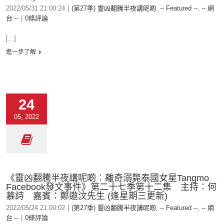
2022/05/31 21:00:24
|
(第27季) 靈凶翻騰半夜講呢啲
,
-- Featured --
,
-- 網
台 --
|
0條評論
[...]
進一步了解
24
05, 2022
《靈凶翻騰半夜講呢啲︰離奇溺斃泰國女星Tangmo
Facebook發文事件》第二十七季第十二集 主持：何
慕詩 嘉賓：鄭遨汶先生 (逢星期三更新)
2022/05/24 21:00:02
|
(第27季) 靈凶翻騰半夜講呢啲
,
-- Featured --
,
-- 網
台 --
|
0條評論