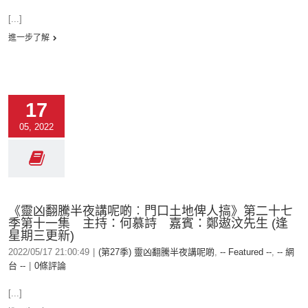
[...]
進一步了解
17
05, 2022
《靈凶翻騰半夜講呢啲︰門口土地俾人搞》第二十七
季第十一集 主持：何慕詩 嘉賓：鄭遨汶先生 (逢
星期三更新)
2022/05/17 21:00:49
|
(第27季) 靈凶翻騰半夜講呢啲
,
-- Featured --
,
-- 網
台 --
|
0條評論
[...]