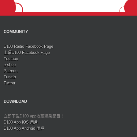
COMMUNITY
D100 Radio Facebook Page
上環D100 Facebook Page
Youtube
e-shop
Patreon
TuneIn
Twitter
DOWNLOAD
立即下載D100 app收聽精采節目！
D100 App iOS 用戶
D100 App Android 用戶