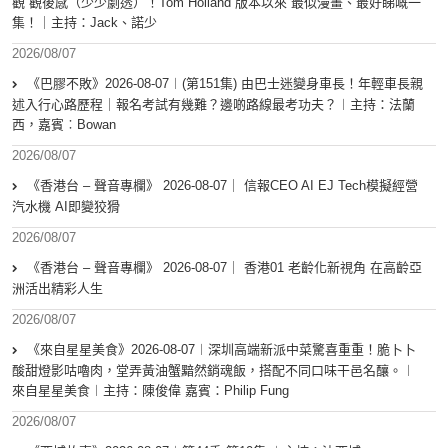
觀 觀後感（少少劇透）！Tom Holland 版本以來 最似漫畫、最好睇嘅一
集！｜主持：Jack、諾少
2026/08/07
《巴膠不敗》2026-08-07︱(第151集) 由巴士迷變身車長！年輕車長親
述入行心路歷程｜報名考試有幾難？邊啲路線最考功夫？︱主持：法蘭
西，嘉賓︰Bowan
2026/08/07
《香港台 – 聲音專欄》 2026-08-07｜ 信報CEO AI EJ Tech模擬經營
汽水機 AI即變狡猾
2026/08/07
《香港台 – 聲音專欄》 2026-08-07｜ 香港01 老齡化新視角 在高齡亞
洲活出精彩人生
2026/08/07
《來自星星美食》2026-08-07︱深圳高端新派中菜驚喜重重！脆卜卜
酸甜燈影咕嚕肉，堂弄黃油蟹黯然銷魂飯，搭配不同口味干邑名釀。︱
來自星星美食︱主持：陳俊偉 嘉賓：Philip Fung
2026/08/07