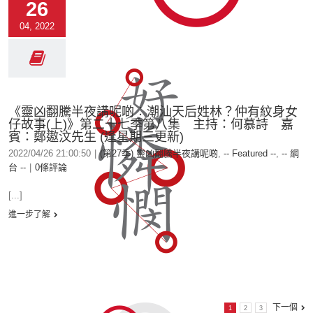
26
04, 2022
《靈凶翻騰半夜講呢啲︰潮汕天后姓林？仲有紋身女
仔故事(上)》第二十七季第八集 主持：何慕詩 嘉
賓：鄭遨汶先生 (逢星期三更新)
2022/04/26 21:00:50
|
(第27季) 靈凶翻騰半夜講呢啲
,
-- Featured --
,
-- 網
台 --
|
0條評論
[...]
進一步了解
下一個
1
2
3