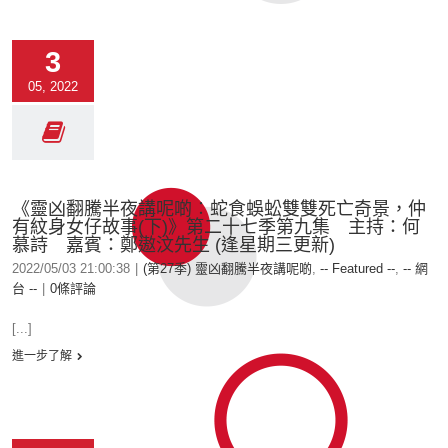
3
05, 2022
《靈凶翻騰半夜講呢啲︰蛇食蜈蚣雙雙死亡奇景，仲
有紋身女仔故事(下)》第二十七季第九集 主持：何
慕詩 嘉賓：鄭遨汶先生 (逢星期三更新)
2022/05/03 21:00:38
|
(第27季) 靈凶翻騰半夜講呢啲
,
-- Featured --
,
-- 網
台 --
|
0條評論
[...]
進一步了解