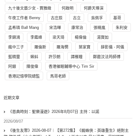
九十後文藝少女 - 賈雅緻
何啟明
何爵天導演
午夜工作者 Benny
古庄辰
古立
吳佩孚
基哥
孟希璘 Ball Mang
宋浩暉
康常治
張曉嵐
朱利安
李錦鴻
李鑑峰
梁天琦
楊偉倫
湯寳如
瘋中三子
羅倫斯
羅海憫
葉家寶
薛影儀 - 阿儀
藍精靈
蝌蚪
許莎朗
譚雁瞳
鄭遨汶法筠師傅
阿銀
陳俊偉
香港催眠輔導中心 Tim Sir
香港記憶學院總監
馬哥老師
近期文章
《恩典時刻：聖樂漫遊》2026年8月07日 主持：以諾
2026/08/07
《後生友聚》2026-08-07︱【第272集】《蜘蛛俠：英雄重生》絕對主