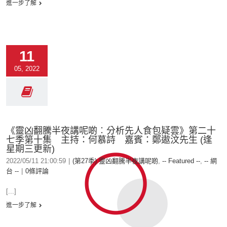
進一步了解
11
05, 2022
《靈凶翻騰半夜講呢啲︰分析先人食包疑雲》第二十
七季第十集 主持：何慕詩 嘉賓：鄭遨汶先生 (逢
星期三更新)
2022/05/11 21:00:59
|
(第27季) 靈凶翻騰半夜講呢啲
,
-- Featured --
,
-- 網
台 --
|
0條評論
[...]
進一步了解