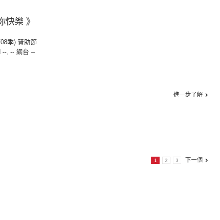
你快樂 》
第08季) 贊助節
 --
,
-- 網台 --
進一步了解
下一個
1
2
3