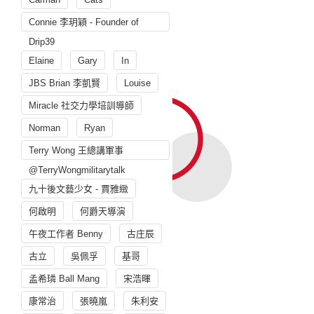
Connie 李玥穎 - Founder of
Drip39
Elaine
Gary
In
JBS Brian 李凱賢
Louise
Miracle 社交力學培訓導師
Norman
Ryan
Terry Wong 王總講軍事
@TerryWongmilitarytalk
九十後文藝少女 - 賈雅緻
何啟明
何爵天導演
午夜工作者 Benny
古庄辰
古立
吳佩孚
基哥
孟希璘 Ball Mang
宋浩暉
康常治
張曉嵐
朱利安