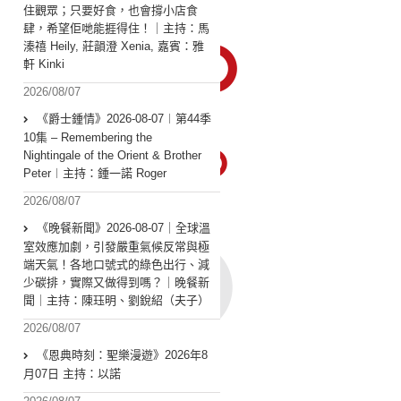
住觀眾；只要好食，也會撐小店食
肆，希望佢哋能捱得住！｜主持：馬
溱禧 Heily, 莊韻澄 Xenia, 嘉賓：雅
軒 Kinki
2026/08/07
《爵士鍾情》2026-08-07︱第44季
10集 – Remembering the
Nightingale of the Orient & Brother
Peter︱主持：鍾一諾 Roger
2026/08/07
《晚餐新聞》2026-08-07｜全球溫
室效應加劇，引發嚴重氣候反常與極
端天氣！各地口號式的綠色出行、減
少碳排，實際又做得到嗎？｜晚餐新
聞｜主持：陳珏明、劉銳紹（夫子）
2026/08/07
《恩典時刻：聖樂漫遊》2026年8
月07日 主持：以諾