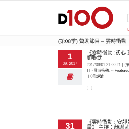
(第08季) 贊助節目 – 霎時衝動
《霎時衝動 :初心 
1
顏聯武
09, 2017
2017/09/01 21:00:21
|
(
目 - 霎時衝動
,
-- Featured
|
0條評論
[...]
《霎時衝動 : 安
31
量》 主持：顏聯