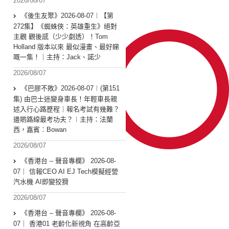
2026/08/07
《後生友聚》2026-08-07︱【第
272集】《蜘蛛俠：英雄重生》絕對
主觀 觀後感（少少劇透）！Tom
Holland 版本以來 最似漫畫、最好睇
嘅一集！｜主持：Jack、諾少
2026/08/07
《巴膠不敗》2026-08-07︱(第151
集) 由巴士迷變身車長！年輕車長親
述入行心路歷程｜報名考試有幾難？
邊啲路線最考功夫？︱主持：法蘭
西，嘉賓︰Bowan
2026/08/07
《香港台 – 聲音專欄》 2026-08-
07｜ 信報CEO AI EJ Tech模擬經營
汽水機 AI即變狡猾
2026/08/07
《香港台 – 聲音專欄》 2026-08-
07｜ 香港01 老齡化新視角 在高齡亞