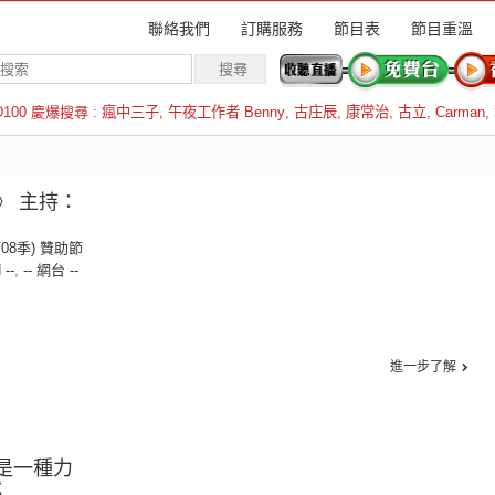
聯絡我們
訂購服務
節目表
節目重溫
D100 慶爆搜尋 :
瘋中三子
,
午夜工作者 Benny
,
古庄辰
,
康常治
,
古立
,
Carman
,
羅倫斯
》 主持：
第08季) 贊助節
 --
,
-- 網台 --
進一步了解
靜是一種力
武