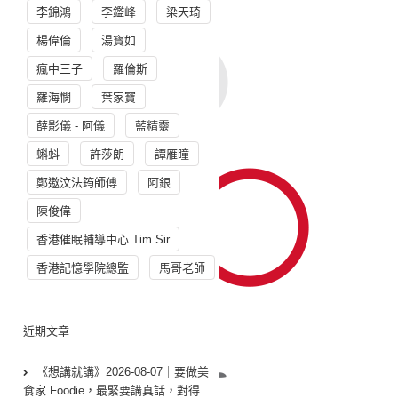
李錦鴻
李鑑峰
梁天琦
楊偉倫
湯寳如
瘋中三子
羅倫斯
羅海憫
葉家寶
薛影儀 - 阿儀
藍精靈
蝌蚪
許莎朗
譚雁瞳
鄭遨汶法筠師傅
阿銀
陳俊偉
香港催眠輔導中心 Tim Sir
香港記憶學院總監
馬哥老師
近期文章
《想講就講》2026-08-07｜要做美
食家 Foodie，最緊要講真話，對得