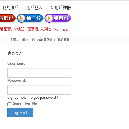
我的賬戶
用戶登入
新用戶註冊
葉家寶
,
李錦鴻
,
譚雁瞳
,
朱利安
,
Norman
,
主頁
-- 網台 --
(第08季) 贊助節目 - 霎時衝動
會員登入
Username:
Password:
signup now
|
forgot password?
Remember Me