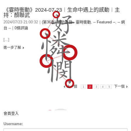
《霎時衝動》2024-07-23︱生命中遇上的感動︱主
持：顏聯武
2024/07/23 21:00:32
|
(第36季) 贊助節目 - 霎時衝動
,
-- Featured --
,
-- 網
台 --
|
0條評論
[...]
進一步了解
上一個
下一個
1
2
3
4
5
會員登入
Username: