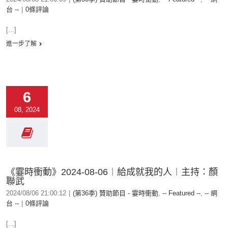
台 --
|
0條評論
[...]
進一步了解
6
08, 2024
《霎時衝動》2024-08-06︱給成就我的人︱主持：顏
聯武
2024/08/06 21:00:12
|
(第36季) 贊助節目 - 霎時衝動
,
-- Featured --
,
-- 網
台 --
|
0條評論
[...]