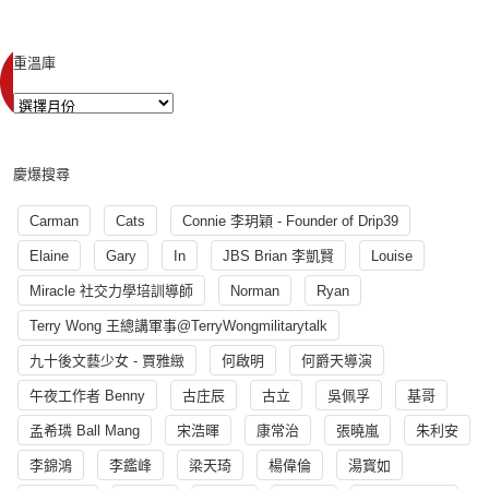
重溫庫
慶爆搜尋
Carman
Cats
Connie 李玥穎 - Founder of Drip39
Elaine
Gary
In
JBS Brian 李凱賢
Louise
Miracle 社交力學培訓導師
Norman
Ryan
Terry Wong 王總講軍事@TerryWongmilitarytalk
九十後文藝少女 - 賈雅緻
何啟明
何爵天導演
午夜工作者 Benny
古庄辰
古立
吳佩孚
基哥
孟希璘 Ball Mang
宋浩暉
康常治
張曉嵐
朱利安
李錦鴻
李鑑峰
梁天琦
楊偉倫
湯寳如