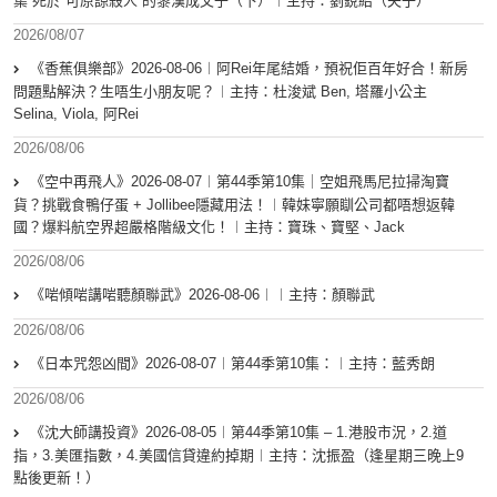
集 死於”可原諒殺人“的黎漢成父子（下）︱主持：劉銳紹（夫子）
2026/08/07
《香蕉俱樂部》2026-08-06︱阿Rei年尾結婚，預祝佢百年好合！新房
問題點解決？生唔生小朋友呢？︱主持：杜浚斌 Ben, 塔羅小公主
Selina, Viola, 阿Rei
2026/08/06
《空中再飛人》2026-08-07︱第44季第10集｜空姐飛馬尼拉掃淘寶
貨？挑戰食鴨仔蛋 + Jollibee隱藏用法！︱韓妹寧願瞓公司都唔想返韓
國？爆料航空界超嚴格階級文化！︱主持：寶珠、寶堅、Jack
2026/08/06
《啱傾啱講啱聽顏聯武》2026-08-06︱︱主持：顏聯武
2026/08/06
《日本咒怨凶間》2026-08-07︱第44季第10集：︱主持：藍秀朗
2026/08/06
《沈大師講投資》2026-08-05︱第44季第10集 – 1.港股市況，2.道
指，3.美匯指數，4.美國信貸違約掉期︱主持：沈振盈（逢星期三晚上9
點後更新！）