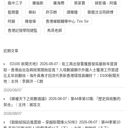
瘋中三子
羅倫斯
羅海憫
葉家寶
薛影儀 - 阿儀
藍精靈
蝌蚪
許莎朗
譚雁瞳
鄭遨汶法筠師傅
阿銀
陳俊偉
香港催眠輔導中心 Tim Sir
香港記憶學院總監
馬哥老師
近期文章
《D100 新聞天地》2026-08-07｜街工再出發重獲藝發局最新年度資
助，香港由治及興政策開始從寬？入境數據顯示外籍人士獲港工作簽證
比五年前翻倍，海外真專才回流代表新香港環境真轉好？｜D100新聞天
地｜主持：李錦洪、C朗
2026/08/07
《蔣權天下之術數通識》2026-08-07︱第44季第10集:「歴史與術數的
契合」｜主持：蔣匡文
2026/08/07
《劉銳紹採訪風雲錄 – 穿越新聞烽火50年》2026-08-07︱第44季第10