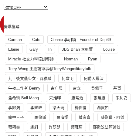
慶爆搜尋
Carman
Cats
Connie 李玥穎 - Founder of Drip39
Elaine
Gary
In
JBS Brian 李凱賢
Louise
Miracle 社交力學培訓導師
Norman
Ryan
Terry Wong 王總講軍事@TerryWongmilitarytalk
九十後文藝少女 - 賈雅緻
何啟明
何爵天導演
午夜工作者 Benny
古庄辰
古立
吳佩孚
基哥
孟希璘 Ball Mang
宋浩暉
康常治
張曉嵐
朱利安
李錦鴻
李鑑峰
梁天琦
楊偉倫
湯寳如
瘋中三子
羅倫斯
羅海憫
葉家寶
薛影儀 - 阿儀
藍精靈
蝌蚪
許莎朗
譚雁瞳
鄭遨汶法筠師傅