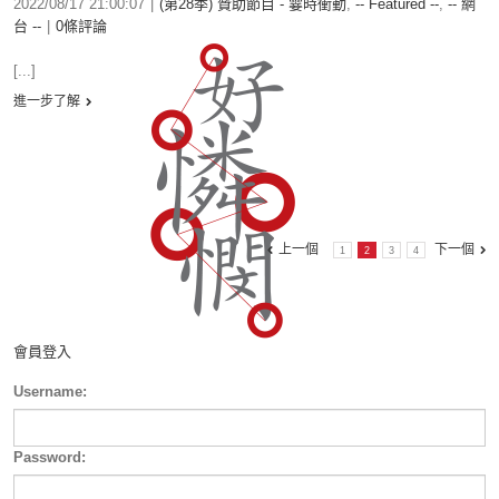
2022/08/17 21:00:07
|
(第28季) 贊助節目 - 霎時衝動
,
-- Featured --
,
-- 網
台 --
|
0條評論
[...]
進一步了解
上一個
下一個
1
2
3
4
會員登入
Username:
Password: