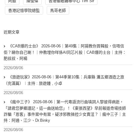
阿銀
陳俊偉
香港催眠輔導中心 Tim Sir
香港記憶學院總監
馬哥老師
近期文章
《CAB爆的士台》 2026-08-06｜第49集：阿揚教你買韓股，信唔信
佢？睇你自己喇！｜仲教埋你咩係AI同芯片股｜CAB爆的士台｜主持：
肥叔叔、阿楊
2026/08/06
《旅遊玩家》2026-08-06︱第44季第10集：兵庫縣 灘五鄉酒造之旅
（完滿篇）︱主持 : 旅遊鍾 , 小卓
2026/08/06
《瘋中三子》 2026-08-06｜第一代粵語流行曲填詞人黎彼得病逝，
「請君您夢鄉謹記，這一曲送給您」！《東張西望》早前報道骨場技師
詐騙「恩客」事件案中有案，疑涉邪教操控少女賣淫？｜瘋中三子｜主
持：阿通、江少、Dr.Binky
2026/08/06