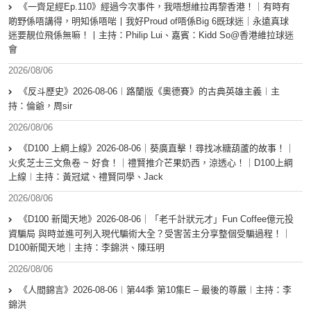
《一齊足經Ep.110》經過今次事件，我唔想維拉再黎香港！｜有時有
啲野係唔講得，明知係唔啱丨我好Proud of唔係Big 6既球迷｜永遠真球
迷要靚位飛係無嘛！丨主持：Philip Lui、嘉賓：Kidd So@香港維拉球迷
會
2026/08/06
《反斗歷史》2026-08-06︱路蘭版《奧德賽》的古典英雄主義︱主
持：倫爺，周sir
2026/08/06
《D100 上綱上線》2026-08-06｜葵廣直擊！尋找冰糖葫蘆的故事！｜
火炙芝士三文魚卷 ~ 好食！｜禮賢推介芒果奶西，涼透心！｜D100上綱
上線︱主持：黃冠斌、禮賢同學、Jack
2026/08/06
《D100 新聞天地》2026-08-06｜「老千計狀元才」Fun Coffee億元投
資騙局 與時並進可列入現代騙術大全？受害苦主分享整個受騙過程！｜
D100新聞天地｜主持：李錦洪、陳珏明
2026/08/06
《人間錦言》2026-08-06︱第44季 第10集E – 最後的尊嚴︱主持：李
錦洪