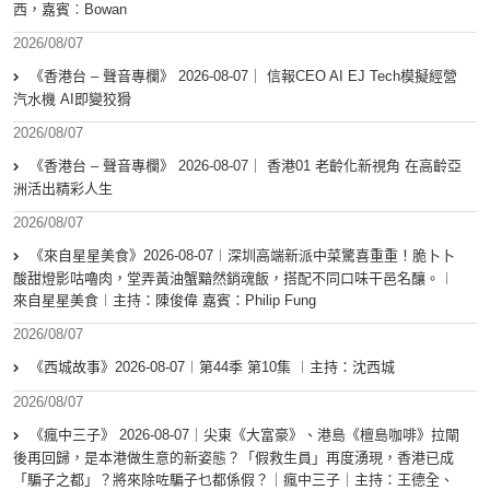
西，嘉賓︰Bowan
2026/08/07
《香港台 – 聲音專欄》 2026-08-07｜ 信報CEO AI EJ Tech模擬經營
汽水機 AI即變狡猾
2026/08/07
《香港台 – 聲音專欄》 2026-08-07｜ 香港01 老齡化新視角 在高齡亞
洲活出精彩人生
2026/08/07
《來自星星美食》2026-08-07︱深圳高端新派中菜驚喜重重！脆卜卜
酸甜燈影咕嚕肉，堂弄黃油蟹黯然銷魂飯，搭配不同口味干邑名釀。︱
來自星星美食︱主持：陳俊偉 嘉賓：Philip Fung
2026/08/07
《西城故事》2026-08-07︱第44季 第10集 ︱主持：沈西城
2026/08/07
《瘋中三子》 2026-08-07｜尖東《大富豪》、港島《檀島咖啡》拉閘
後再回歸，是本港做生意的新姿態？「假救生員」再度湧現，香港已成
「騙子之都」？將來除咗騙子乜都係假？｜瘋中三子｜主持：王德全、