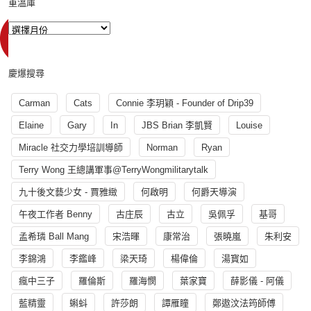
重溫庫
慶爆搜尋
Carman
Cats
Connie 李玥穎 - Founder of Drip39
Elaine
Gary
In
JBS Brian 李凱賢
Louise
Miracle 社交力學培訓導師
Norman
Ryan
Terry Wong 王總講軍事@TerryWongmilitarytalk
九十後文藝少女 - 賈雅緻
何啟明
何爵天導演
午夜工作者 Benny
古庄辰
古立
吳佩孚
基哥
孟希璘 Ball Mang
宋浩暉
康常治
張曉嵐
朱利安
李錦鴻
李鑑峰
梁天琦
楊偉倫
湯寳如
瘋中三子
羅倫斯
羅海憫
葉家寶
薛影儀 - 阿儀
藍精靈
蝌蚪
許莎朗
譚雁瞳
鄭遨汶法筠師傅