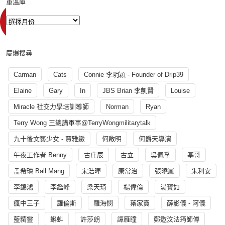
重溫庫
慶爆搜尋
Carman
Cats
Connie 李玥穎 - Founder of Drip39
Elaine
Gary
In
JBS Brian 李凱賢
Louise
Miracle 社交力學培訓導師
Norman
Ryan
Terry Wong 王總講軍事@TerryWongmilitarytalk
九十後文藝少女 - 賈雅緻
何啟明
何爵天導演
午夜工作者 Benny
古庄辰
古立
吳佩孚
基哥
孟希璘 Ball Mang
宋浩暉
康常治
張曉嵐
朱利安
李錦鴻
李鑑峰
梁天琦
楊偉倫
湯寳如
瘋中三子
羅倫斯
羅海憫
葉家寶
薛影儀 - 阿儀
藍精靈
蝌蚪
許莎朗
譚雁瞳
鄭遨汶法筠師傅