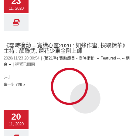
23
11, 2020
《霎時衝動 – 寬講心靈2020 : 如蜂作蜜, 採取精華》
主持 : 顏聯武, 蓮花少東金剛上師
2020/11/23 20:30:54
|
(第21季) 贊助節目 - 霎時衝動
,
-- Featured --
,
-- 網
台 --
|
迴響已關閉
[...]
進一步了解
20
11, 2020