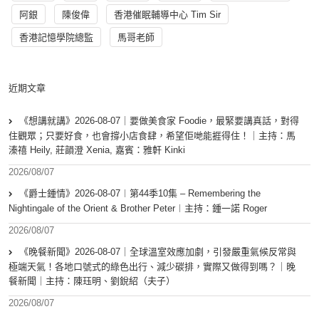
阿銀
陳俊偉
香港催眠輔導中心 Tim Sir
香港記憶學院總監
馬哥老師
近期文章
《想講就講》2026-08-07｜要做美食家 Foodie，最緊要講真話，對得
住觀眾；只要好食，也會撐小店食肆，希望佢哋能捱得住！｜主持：馬
溱禧 Heily, 莊韻澄 Xenia, 嘉賓：雅軒 Kinki
2026/08/07
《爵士鍾情》2026-08-07︱第44季10集 – Remembering the
Nightingale of the Orient & Brother Peter︱主持：鍾一諾 Roger
2026/08/07
《晚餐新聞》2026-08-07｜全球溫室效應加劇，引發嚴重氣候反常與
極端天氣！各地口號式的綠色出行、減少碳排，實際又做得到嗎？｜晚
餐新聞｜主持：陳珏明、劉銳紹（夫子）
2026/08/07