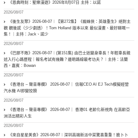
《恩典時刻：聖樂漫遊》2026年8月07日 主持：以諾
2026/08/07
《後生友聚》2026-08-07︱【第272集】《蜘蛛俠：英雄重生》絕對主
觀 觀後感（少少劇透）！Tom Holland 版本以來 最似漫畫、最好睇嘅一
集！｜主持：Jack、諾少
2026/08/07
《巴膠不敗》2026-08-07︱(第151集) 由巴士迷變身車長！年輕車長親
述入行心路歷程｜報名考試有幾難？邊啲路線最考功夫？︱主持：法蘭
西，嘉賓︰Bowan
2026/08/07
《香港台 – 聲音專欄》 2026-08-07｜ 信報CEO AI EJ Tech模擬經營
汽水機 AI即變狡猾
2026/08/07
《香港台 – 聲音專欄》 2026-08-07｜ 香港01 老齡化新視角 在高齡亞
洲活出精彩人生
2026/08/07
《來自星星美食》2026-08-07︱深圳高端新派中菜驚喜重重！脆卜卜