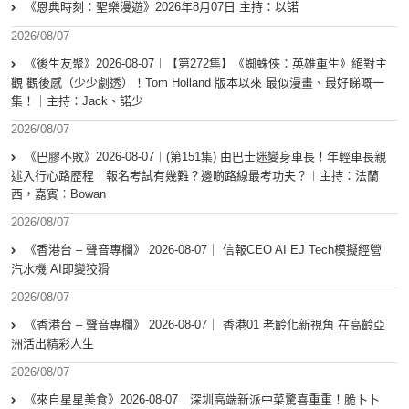
《恩典時刻：聖樂漫遊》2026年8月07日 主持：以諾
2026/08/07
《後生友聚》2026-08-07︱【第272集】《蜘蛛俠：英雄重生》絕對主
觀 觀後感（少少劇透）！Tom Holland 版本以來 最似漫畫、最好睇嘅一
集！｜主持：Jack、諾少
2026/08/07
《巴膠不敗》2026-08-07︱(第151集) 由巴士迷變身車長！年輕車長親
述入行心路歷程｜報名考試有幾難？邊啲路線最考功夫？︱主持：法蘭
西，嘉賓︰Bowan
2026/08/07
《香港台 – 聲音專欄》 2026-08-07｜ 信報CEO AI EJ Tech模擬經營
汽水機 AI即變狡猾
2026/08/07
《香港台 – 聲音專欄》 2026-08-07｜ 香港01 老齡化新視角 在高齡亞
洲活出精彩人生
2026/08/07
《來自星星美食》2026-08-07︱深圳高端新派中菜驚喜重重！脆卜卜