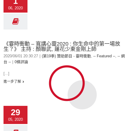
1
06, 2020
《霎時衝動 – 寬講心靈2020 : 你生命中的第一場放
生？》 主持 : 顏聯武, 蓮花少東金剛上師
2020/06/01 20:30:27
|
(第19季) 贊助節目 - 霎時衝動
,
-- Featured --
,
-- 網
台 --
|
0條評論
[...]
進一步了解
29
05, 2020