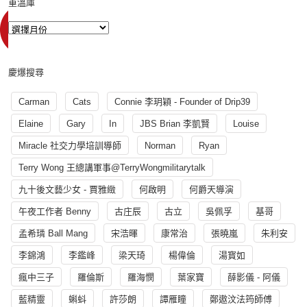
重溫庫
慶爆搜尋
Carman
Cats
Connie 李玥穎 - Founder of Drip39
Elaine
Gary
In
JBS Brian 李凱賢
Louise
Miracle 社交力學培訓導師
Norman
Ryan
Terry Wong 王總講軍事@TerryWongmilitarytalk
九十後文藝少女 - 賈雅緻
何啟明
何爵天導演
午夜工作者 Benny
古庄辰
古立
吳佩孚
基哥
孟希璘 Ball Mang
宋浩暉
康常治
張曉嵐
朱利安
李錦鴻
李鑑峰
梁天琦
楊偉倫
湯寳如
瘋中三子
羅倫斯
羅海憫
葉家寶
薛影儀 - 阿儀
藍精靈
蝌蚪
許莎朗
譚雁瞳
鄭遨汶法筠師傅