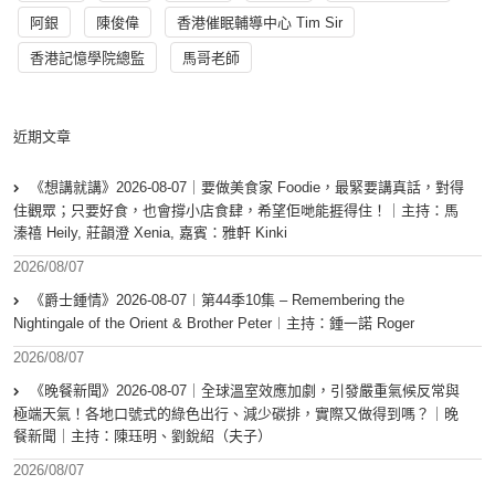
阿銀
陳俊偉
香港催眠輔導中心 Tim Sir
香港記憶學院總監
馬哥老師
近期文章
《想講就講》2026-08-07｜要做美食家 Foodie，最緊要講真話，對得
住觀眾；只要好食，也會撐小店食肆，希望佢哋能捱得住！｜主持：馬
溱禧 Heily, 莊韻澄 Xenia, 嘉賓：雅軒 Kinki
2026/08/07
《爵士鍾情》2026-08-07︱第44季10集 – Remembering the
Nightingale of the Orient & Brother Peter︱主持：鍾一諾 Roger
2026/08/07
《晚餐新聞》2026-08-07｜全球溫室效應加劇，引發嚴重氣候反常與
極端天氣！各地口號式的綠色出行、減少碳排，實際又做得到嗎？｜晚
餐新聞｜主持：陳珏明、劉銳紹（夫子）
2026/08/07