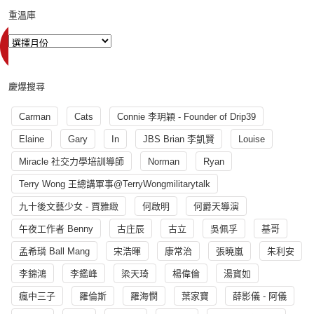
重溫庫
慶爆搜尋
Carman
Cats
Connie 李玥穎 - Founder of Drip39
Elaine
Gary
In
JBS Brian 李凱賢
Louise
Miracle 社交力學培訓導師
Norman
Ryan
Terry Wong 王總講軍事@TerryWongmilitarytalk
九十後文藝少女 - 賈雅緻
何啟明
何爵天導演
午夜工作者 Benny
古庄辰
古立
吳佩孚
基哥
孟希璘 Ball Mang
宋浩暉
康常治
張曉嵐
朱利安
李錦鴻
李鑑峰
梁天琦
楊偉倫
湯寳如
瘋中三子
羅倫斯
羅海憫
葉家寶
薛影儀 - 阿儀