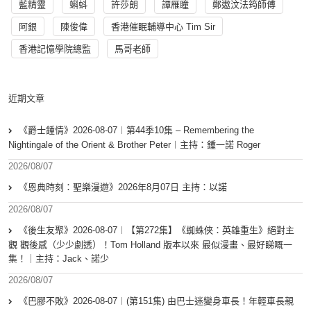
藍精靈
蝌蚪
許莎朗
譚雁瞳
鄭遨汶法筠師傅
阿銀
陳俊偉
香港催眠輔導中心 Tim Sir
香港記憶學院總監
馬哥老師
近期文章
《爵士鍾情》2026-08-07︱第44季10集 – Remembering the
Nightingale of the Orient & Brother Peter︱主持：鍾一諾 Roger
2026/08/07
《恩典時刻：聖樂漫遊》2026年8月07日 主持：以諾
2026/08/07
《後生友聚》2026-08-07︱【第272集】《蜘蛛俠：英雄重生》絕對主
觀 觀後感（少少劇透）！Tom Holland 版本以來 最似漫畫、最好睇嘅一
集！｜主持：Jack、諾少
2026/08/07
《巴膠不敗》2026-08-07︱(第151集) 由巴士迷變身車長！年輕車長親