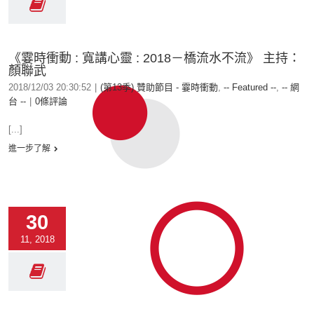
《霎時衝動 : 寬講心靈 : 2018－橋流水不流》 主持：
顏聯武
2018/12/03 20:30:52
|
(第13季) 贊助節目 - 霎時衝動
,
-- Featured --
,
-- 網
台 --
|
0條評論
[...]
進一步了解
30
11, 2018