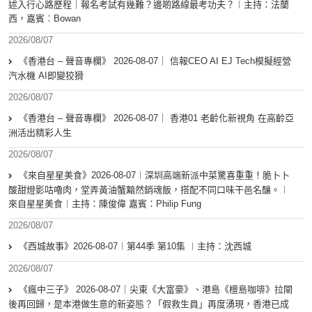
述入行心路歷程｜報名考試有幾難？邊啲路線最考功夫？︱主持：法蘭
西，嘉賓︰Bowan
2026/08/07
《香港台 – 聲音專欄》 2026-08-07｜ 信報CEO AI EJ Tech模擬經營
汽水機 AI即變狡猾
2026/08/07
《香港台 – 聲音專欄》 2026-08-07｜ 香港01 老齡化新視角 在高齡亞
洲活出精彩人生
2026/08/07
《來自星星美食》2026-08-07︱深圳高端新派中菜驚喜重重！脆卜卜
酸甜燈影咕嚕肉，堂弄黃油蟹黯然銷魂飯，搭配不同口味干邑名釀。︱
來自星星美食︱主持：陳俊偉 嘉賓：Philip Fung
2026/08/07
《西城故事》2026-08-07︱第44季 第10集 ︱主持：沈西城
2026/08/07
《瘋中三子》 2026-08-07｜尖東《大富豪》、港島《檀島咖啡》拉閘
後再回歸，是本港做生意的新姿態？「假救生員」再度湧現，香港已成