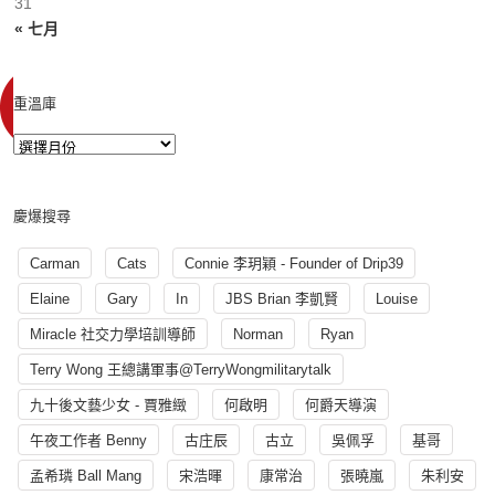
31
« 七月
重溫庫
慶爆搜尋
Carman
Cats
Connie 李玥穎 - Founder of Drip39
Elaine
Gary
In
JBS Brian 李凱賢
Louise
Miracle 社交力學培訓導師
Norman
Ryan
Terry Wong 王總講軍事@TerryWongmilitarytalk
九十後文藝少女 - 賈雅緻
何啟明
何爵天導演
午夜工作者 Benny
古庄辰
古立
吳佩孚
基哥
孟希璘 Ball Mang
宋浩暉
康常治
張曉嵐
朱利安