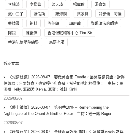
李錦鴻
李鑑峰
梁天琦
楊偉倫
湯寳如
瘋中三子
羅倫斯
羅海憫
葉家寶
薛影儀 - 阿儀
藍精靈
蝌蚪
許莎朗
譚雁瞳
鄭遨汶法筠師傅
阿銀
陳俊偉
香港催眠輔導中心 Tim Sir
香港記憶學院總監
馬哥老師
近期文章
《想講就講》2026-08-07｜要做美食家 Foodie，最緊要講真話，對得
住觀眾；只要好食，也會撐小店食肆，希望佢哋能捱得住！｜主持：馬
溱禧 Heily, 莊韻澄 Xenia, 嘉賓：雅軒 Kinki
2026/08/07
《爵士鍾情》2026-08-07︱第44季10集 – Remembering the
Nightingale of the Orient & Brother Peter︱主持：鍾一諾 Roger
2026/08/07
《晚餐新聞》2026-08-07｜全球溫室效應加劇，引發嚴重氣候反常與