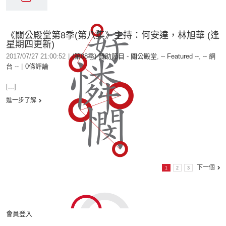
《關公殿堂第8季(第八集》主持：何安達，林旭華 (逢
星期四更新)
2017/07/27 21:00:52
|
(第08季) 贊助節目 - 關公殿堂
,
-- Featured --
,
-- 網
台 --
|
0條評論
[...]
進一步了解
下一個
1
2
3
會員登入