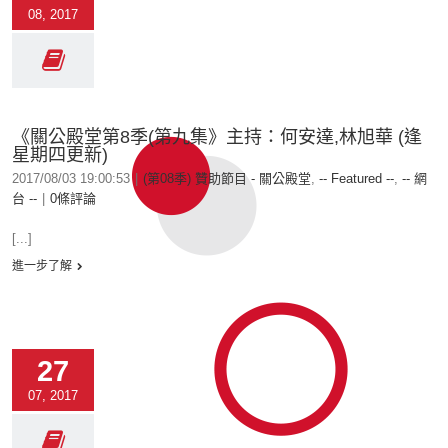
08, 2017
《關公殿堂第8季(第九集》主持：何安達,林旭華 (逢
星期四更新)
2017/08/03 19:00:53
|
(第08季) 贊助節目 - 關公殿堂
,
-- Featured --
,
-- 網
台 --
|
0條評論
[...]
進一步了解
27
07, 2017