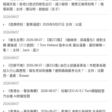
極端天氣！各地口號式的綠色出行、減少碳排，實際又做得到嗎？｜晚
餐新聞｜主持：陳珏明、劉銳紹（夫子）
2026/08/07
《恩典時刻：聖樂漫遊》2026年8月07日 主持：以諾
2026/08/07
《後生友聚》2026-08-07︱【第272集】《蜘蛛俠：英雄重生》絕對主
觀 觀後感（少少劇透）！Tom Holland 版本以來 最似漫畫、最好睇嘅一
集！｜主持：Jack、諾少
2026/08/07
《巴膠不敗》2026-08-07︱(第151集) 由巴士迷變身車長！年輕車長親
述入行心路歷程｜報名考試有幾難？邊啲路線最考功夫？︱主持：法蘭
西，嘉賓︰Bowan
2026/08/07
《香港台 – 聲音專欄》 2026-08-07｜ 信報CEO AI EJ Tech模擬經營
汽水機 AI即變狡猾
2026/08/07
《香港台 – 聲音專欄》 2026-08-07｜ 香港01 老齡化新視角 在高齡亞