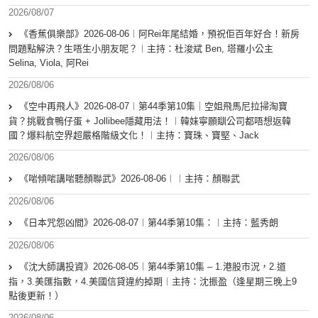
2026/08/07
《香蕉俱樂部》2026-08-06︱阿Rei年尾結婚，預祝佢百年好合！新房
問題點解決？生唔生小朋友呢？︱主持：杜浚斌 Ben, 塔羅小公主
Selina, Viola, 阿Rei
2026/08/06
《空中再飛人》2026-08-07︱第44季第10集｜空姐飛馬尼拉掃淘寶
貨？挑戰食鴨仔蛋 + Jollibee隱藏用法！︱韓妹寧願瞓公司都唔想返韓
國？爆料航空界超嚴格階級文化！︱主持：寶珠、寶堅、Jack
2026/08/06
《啱傾啱講啱聽顏聯武》2026-08-06︱︱主持：顏聯武
2026/08/06
《日本咒怨凶間》2026-08-07︱第44季第10集：︱主持：藍秀朗
2026/08/06
《沈大師講投資》2026-08-05︱第44季第10集 – 1.港股市況，2.道
指，3.美匯指數，4.美國信貸違約掉期︱主持：沈振盈（逢星期三晚上9
點後更新！）
2026/08/06