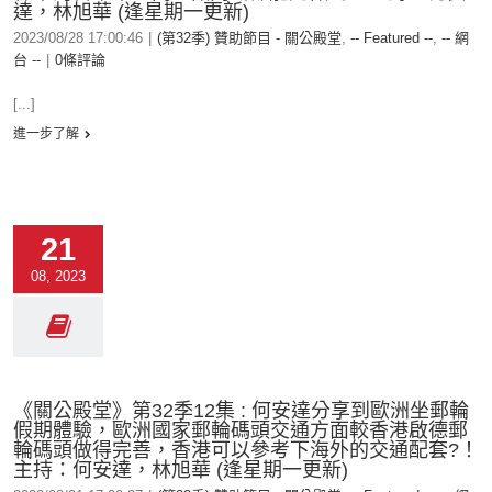
達，林旭華 (逢星期一更新)
2023/08/28 17:00:46
|
(第32季) 贊助節目 - 關公殿堂
,
-- Featured --
,
-- 網
台 --
|
0條評論
[...]
進一步了解
21
08, 2023
《關公殿堂》第32季12集 : 何安達分享到歐洲坐郵輪
假期體驗，歐洲國家郵輪碼頭交通方面較香港啟德郵
輪碼頭做得完善，香港可以參考下海外的交通配套?！
主持：何安達，林旭華 (逢星期一更新)