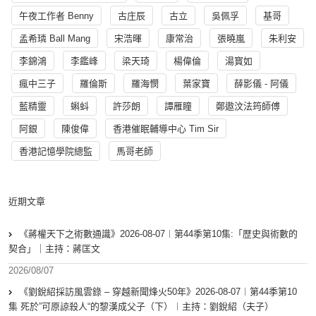
午夜工作者 Benny
古庄辰
古立
吳佩孚
基哥
孟希璘 Ball Mang
宋浩暉
康常治
張曉嵐
朱利安
李錦鴻
李鑑峰
梁天琦
楊偉倫
湯寳如
瘋中三子
羅倫斯
羅海憫
葉家寶
薛影儀 - 阿儀
藍精靈
蝌蚪
許莎朗
譚雁瞳
鄭遨汶法筠師傅
阿銀
陳俊偉
香港催眠輔導中心 Tim Sir
香港記憶學院總監
馬哥老師
近期文章
《蔣權天下之術數通識》2026-08-07︱第44季第10集:「歴史與術數的
契合」｜主持：蔣匡文
2026/08/07
《劉銳紹採訪風雲錄 – 穿越新聞烽火50年》2026-08-07︱第44季第10
集 死於”可原諒殺人“的黎漢成父子（下）︱主持：劉銳紹（夫子）