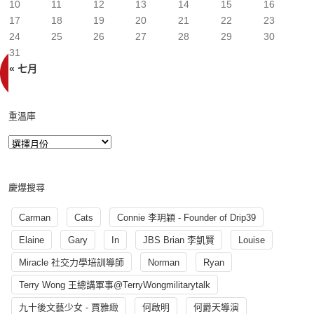
10
11
12
13
14
15
16
17
18
19
20
21
22
23
24
25
26
27
28
29
30
31
« 七月
重溫庫
慶爆搜尋
Carman
Cats
Connie 李玥穎 - Founder of Drip39
Elaine
Gary
In
JBS Brian 李凱賢
Louise
Miracle 社交力學培訓導師
Norman
Ryan
Terry Wong 王總講軍事@TerryWongmilitarytalk
九十後文藝少女 - 賈雅緻
何啟明
何爵天導演