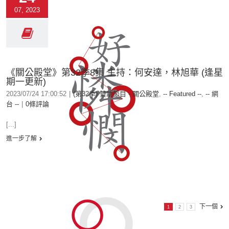
07, 2023
《關公殿堂》第32季8集 主持：何安達，林旭華 (逢星
期一更新)
2023/07/24 17:00:52
|
(第32季) 贊助節目 - 關公殿堂
,
-- Featured --
,
-- 網
台 --
|
0條評論
[...]
進一步了解
下一個
1
2
3