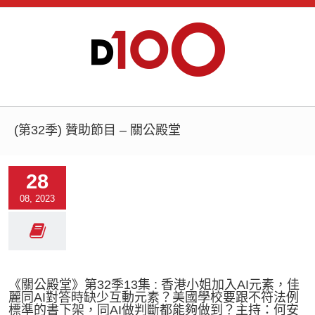
(第32季) 贊助節目 – 關公殿堂
28
08, 2023
《關公殿堂》第32季13集 : 香港小姐加入AI元素，佳
麗同AI對答時缺少互動元素？美國學校要跟不符法例
標準的書下架，同AI做判斷都能夠做到？主持：何安