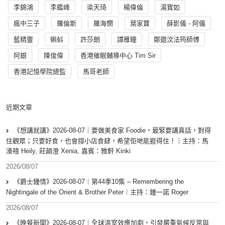
李錦鴻
李鑑峰
梁天琦
楊偉倫
湯寳如
瘋中三子
羅倫斯
羅海憫
葉家寶
薛影儀 - 阿儀
藍精靈
蝌蚪
許莎朗
譚雁瞳
鄭遨汶法筠師傅
阿銀
陳俊偉
香港催眠輔導中心 Tim Sir
香港記憶學院總監
馬哥老師
近期文章
《想講就講》2026-08-07｜要做美食家 Foodie，最緊要講真話，對得
住觀眾；只要好食，也會撐小店食肆，希望佢哋能捱得住！｜主持：馬
溱禧 Heily, 莊韻澄 Xenia, 嘉賓：雅軒 Kinki
2026/08/07
《爵士鍾情》2026-08-07︱第44季10集 – Remembering the
Nightingale of the Orient & Brother Peter︱主持：鍾一諾 Roger
2026/08/07
《晚餐新聞》2026-08-07｜全球溫室效應加劇，引發嚴重氣候反常與