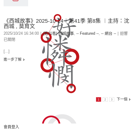
《西城故事》2025-10-24︱第41季 第8集 ︱主持：沈
西城 , 莫育文
2025/10/24 16:34:00
|
(第41季) 西城故事
,
-- Featured --
,
-- 網台 --
|
迴響
已關閉
[...]
進一步了解
下一個
1
2
3
會員登入