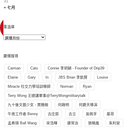
31
« 七月
重溫庫
慶爆搜尋
Carman
Cats
Connie 李玥穎 - Founder of Drip39
Elaine
Gary
In
JBS Brian 李凱賢
Louise
Miracle 社交力學培訓導師
Norman
Ryan
Terry Wong 王總講軍事@TerryWongmilitarytalk
九十後文藝少女 - 賈雅緻
何啟明
何爵天導演
午夜工作者 Benny
古庄辰
古立
吳佩孚
基哥
孟希璘 Ball Mang
宋浩暉
康常治
張曉嵐
朱利安