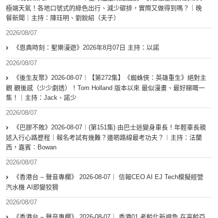
極端天氣！各地口號式的綠色出行、減少碳排，實際又做得到嗎？｜晚
餐新聞｜主持：陳珏明、劉銳紹（夫子）
2026/08/07
《恩典時刻：聖樂漫遊》2026年8月07日 主持：以諾
2026/08/07
《後生友聚》2026-08-07︱【第272集】《蜘蛛俠：英雄重生》絕對主
觀 觀後感（少少劇透）！Tom Holland 版本以來 最似漫畫、最好睇嘅一
集！｜主持：Jack、諾少
2026/08/07
《巴膠不敗》2026-08-07︱(第151集) 由巴士迷變身車長！年輕車長親
述入行心路歷程｜報名考試有幾難？邊啲路線最考功夫？︱主持：法蘭
西，嘉賓︰Bowan
2026/08/07
《香港台 – 聲音專欄》 2026-08-07｜ 信報CEO AI EJ Tech模擬經營
汽水機 AI即變狡猾
2026/08/07
《香港台 – 聲音專欄》 2026-08-07｜ 香港01 老齡化新視角 在高齡亞