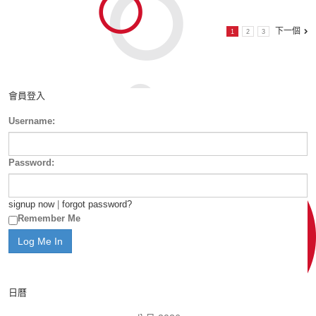
下一個
1
2
3
會員登入
Username:
Password:
signup now
|
forgot password?
Remember Me
日曆