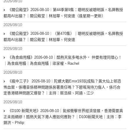
2026/08/10
《關公殿堂》2026-08-10︱第44季第9集：聰明反被聰明誤，名牌教授
都用AI出貓？｜關公殿堂｜林旭華、何安達（逢星期一更新）
2026/08/10
《關公殿堂》2026-08-10︱（第470集）｜聰明反被聰明誤，名牌教授
都用AI出貓？｜關公殿堂｜林旭華、何安達
2026/08/10
《為食麻甩騷》2026-08-10｜酷熱天氣多喝水外， 仲要有埋同理心！
｜為食麻甩騷｜為食麻甩騷｜梁家權、Rachel
2026/08/10
《瘋中三子》 2026-08-10︱陀螺大戰Error193玩成點？黃大仙上邨恐
怖血案，係嘈音係精神問題係房署責任嗎？下碧瑤灣持刀傷人，係巧合
定香港精神問題又爆發？｜主持：蔡浩樑、阿通、江少
2026/08/10
《D100 新聞天地》2026-08-10｜氣候衝擊世界經濟發展，香港需要真
正未雨綢繆！酷熱天氣下港人應如何應對？｜D100新聞天地｜主持：李
錦洪、Philip