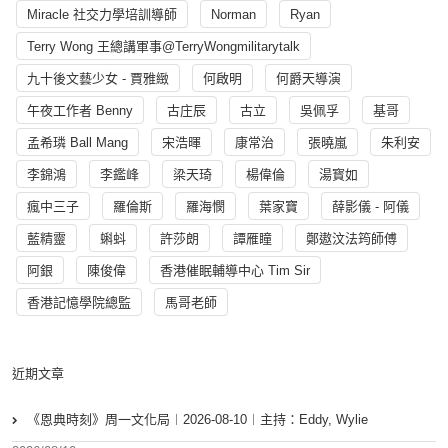
Miracle 社交力學培訓導師
Norman
Ryan
Terry Wong 王總講軍事@TerryWongmilitarytalk
九十後文藝少女 - 賈雅緻
何啟明
何爵天導演
午夜工作者 Benny
古庄辰
古立
吳佩孚
基哥
孟希璘 Ball Mang
宋浩暉
康常治
張曉嵐
朱利安
李錦鴻
李鑑峰
梁天琦
楊偉倫
湯寳如
瘋中三子
羅倫斯
羅海憫
葉家寶
薛影儀 - 阿儀
藍精靈
蝌蚪
許莎朗
譚雁瞳
鄭遨汶法筠師傅
阿銀
陳俊偉
香港催眠輔導中心 Tim Sir
香港記憶學院總監
馬哥老師
近期文章
《恩典時刻》周一文化局︱2026-08-10︱主持：Eddy, Wylie