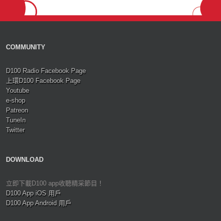
COMMUNITY
D100 Radio Facebook Page
上環D100 Facebook Page
Youtube
e-shop
Patreon
TuneIn
Twitter
DOWNLOAD
立即下載D100 app收聽精采節目！
D100 App iOS 用戶
D100 App Android 用戶