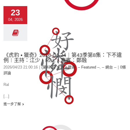
23
04, 2026
《虎豹 • 獵奇》2026-04-24︱第43季第8集：下不違
例︱主持：江少、RAL，嘉賓：鄭融
2026/04/23 21:00:16
|
(第43季) 虎豹 • 獵奇
,
-- Featured --
,
-- 網台 --
|
0條
評論
Ral
[...]
進一步了解