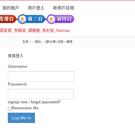
我的賬戶
用戶登入
新用戶註冊
葉家寶
,
李錦鴻
,
譚雁瞳
,
朱利安
,
Norman
,
主頁
-- 網台 --
(第33季) 虎豹 • 獵奇
會員登入
Username:
Password:
signup now
|
forgot password?
Remember Me