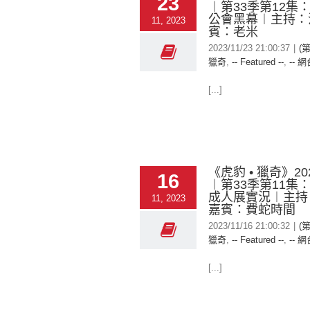
23
︱第33季第12集
公會黑幕︱主持：
11, 2023
賓：老米
2023/11/23 21:00:37
|
(第
獵奇
,
-- Featured --
,
-- 網
[...]
《虎豹 • 獵奇》202
16
︱第33季第11集：
成人展實況︱主持
11, 2023
嘉賓：費蛇時間
2023/11/16 21:00:32
|
(第
獵奇
,
-- Featured --
,
-- 網
[...]