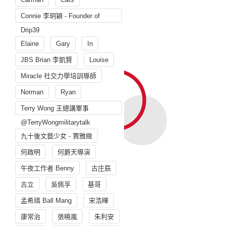
Connie 李玥穎 - Founder of
Drip39
Elaine
Gary
In
JBS Brian 李凱賢
Louise
Miracle 社交力學培訓導師
Norman
Ryan
Terry Wong 王總講軍事
@TerryWongmilitarytalk
九十後文藝少女 - 賈雅緻
何啟明
何爵天導演
午夜工作者 Benny
古庄辰
古立
吳佩孚
基哥
孟希璘 Ball Mang
宋浩暉
康常治
張曉嵐
朱利安