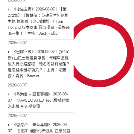
2026/08/07
《後生友聚》2026-08-07︱【第
272集】《蜘蛛俠：英雄重生》絕對
主觀 觀後感（少少劇透）！Tom
Holland 版本以來 最似漫畫、最好睇
嘅一集！｜主持：Jack、諾少
2026/08/07
《巴膠不敗》2026-08-07︱(第151
集) 由巴士迷變身車長！年輕車長親
述入行心路歷程｜報名考試有幾難？
邊啲路線最考功夫？︱主持：法蘭
西，嘉賓︰Bowan
2026/08/07
《香港台 – 聲音專欄》 2026-08-
07｜ 信報CEO AI EJ Tech模擬經營
汽水機 AI即變狡猾
2026/08/07
《香港台 – 聲音專欄》 2026-08-
07｜ 香港01 老齡化新視角 在高齡亞