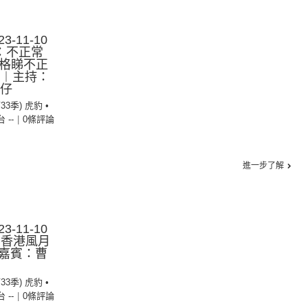
3-11-10
：不正常
 逐格睇不正
！︱主持：
g仔
33季) 虎豹 •
台 --
|
0條評論
進一步了解
3-11-10
：香港風月
嘉賓：曹
33季) 虎豹 •
台 --
|
0條評論