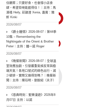
住觀眾；只要好食，也會撐小店食
肆，希望佢哋能捱得住！｜主持：馬
溱禧 Heily, 莊韻澄 Xenia, 嘉賓：雅
軒 Kinki
2026/08/07
《爵士鍾情》2026-08-07︱第44季
10集 – Remembering the
Nightingale of the Orient & Brother
Peter︱主持：鍾一諾 Roger
2026/08/07
《晚餐新聞》2026-08-07｜全球溫
室效應加劇，引發嚴重氣候反常與極
端天氣！各地口號式的綠色出行、減
少碳排，實際又做得到嗎？｜晚餐新
聞｜主持：陳珏明、劉銳紹（夫子）
2026/08/07
《恩典時刻：聖樂漫遊》2026年8
月07日 主持：以諾