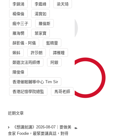
李錦鴻
李鑑峰
梁天琦
楊偉倫
湯寳如
瘋中三子
羅倫斯
羅海憫
葉家寶
薛影儀 - 阿儀
藍精靈
蝌蚪
許莎朗
譚雁瞳
鄭遨汶法筠師傅
阿銀
陳俊偉
香港催眠輔導中心 Tim Sir
香港記憶學院總監
馬哥老師
近期文章
《想講就講》2026-08-07｜要做美
食家 Foodie，最緊要講真話，對得