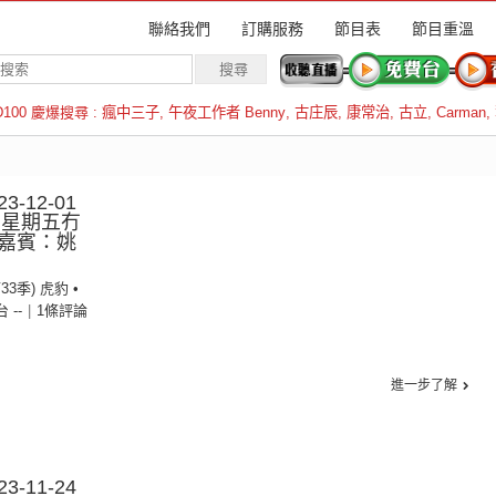
聯絡我們
訂購服務
節目表
節目重溫
D100 慶爆搜尋 :
瘋中三子
,
午夜工作者 Benny
,
古庄辰
,
康常治
,
古立
,
Carman
,
羅倫斯
3-12-01
：星期五冇
嘉賓：姚
33季) 虎豹 •
台 --
|
1條評論
進一步了解
3-11-24