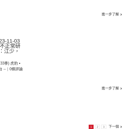
進一步了解
3-11-03
：不正常研
持：江少，
33季) 虎豹 •
台 --
|
0條評論
進一步了解
下一個
1
2
3