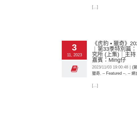
[...]
《虎豹 • 獵奇》202
3
︱第33季特別篇
究所 (上集)︱主
11, 2023
嘉賓：Ming仔
2023/11/03 19:00:48
|
(第
獵奇
,
-- Featured --
,
-- 網
[...]