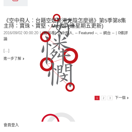
《空中飛人︰台籍空姐來港光陰怎麼過》第5季第8集
主持：寶珠、寶堅、May姐 (逢星期五更新)
2016/09/02 00:00:20
|
(第05季) 空中飛人
,
-- Featured --
,
-- 網台 --
|
0條評
論
[...]
進一步了解
下一個
1
2
3
會員登入