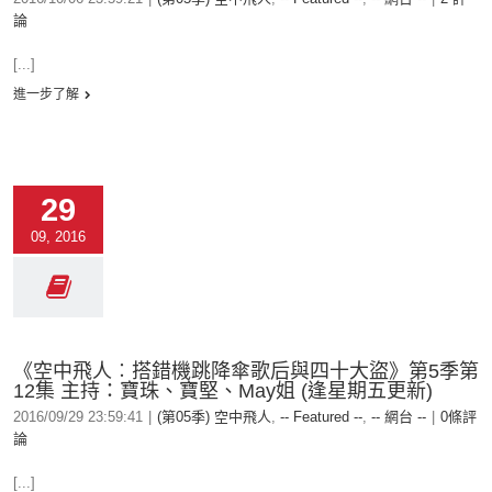
論
[...]
進一步了解
29
09, 2016
《空中飛人︰搭錯機跳降傘歌后與四十大盜》第5季第
12集 主持：寶珠、寶堅、May姐 (逢星期五更新)
2016/09/29 23:59:41
|
(第05季) 空中飛人
,
-- Featured --
,
-- 網台 --
|
0條評
論
[...]