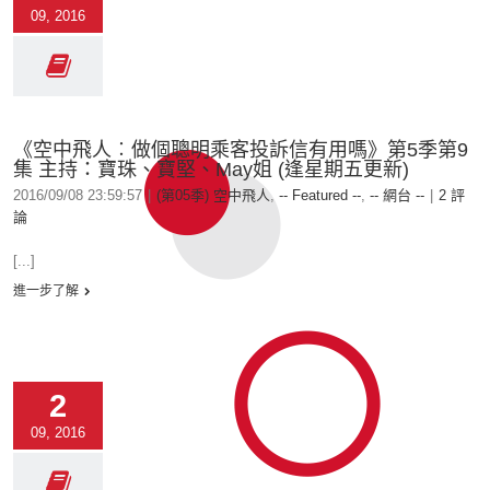
09, 2016
《空中飛人︰做個聰明乘客投訴信有用嗎》第5季第9
集 主持：寶珠、寶堅、May姐 (逢星期五更新)
2016/09/08 23:59:57
|
(第05季) 空中飛人
,
-- Featured --
,
-- 網台 --
|
2 評
論
[...]
進一步了解
2
09, 2016