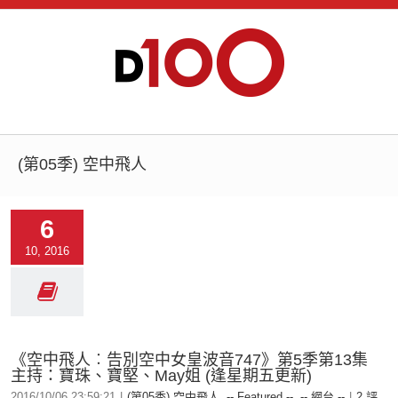
(第05季) 空中飛人
6
10, 2016
《空中飛人︰告別空中女皇波音747》第5季第13集
主持：寶珠、寶堅、May姐 (逢星期五更新)
2016/10/06 23:59:21
|
(第05季) 空中飛人
,
-- Featured --
,
-- 網台 --
|
2 評