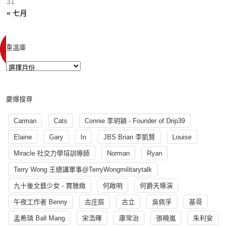
31
« 七月
重溫庫
慶爆搜尋
Carman
Cats
Connie 李玥穎 - Founder of Drip39
Elaine
Gary
In
JBS Brian 李凱賢
Louise
Miracle 社交力學培訓導師
Norman
Ryan
Terry Wong 王總講軍事@TerryWongmilitarytalk
九十後文藝少女 - 賈雅緻
何啟明
何爵天導演
午夜工作者 Benny
古庄辰
古立
吳佩孚
基哥
孟希璘 Ball Mang
宋浩暉
康常治
張曉嵐
朱利安