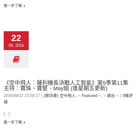
進一步了解
22
09, 2016
《空中飛人︰薩利機長決戰人工智能》第5季第11集
主持：寶珠、寶堅、May姐 (逢星期五更新)
2016/09/22 23:59:17
|
(第05季) 空中飛人
,
-- Featured --
,
-- 網台 --
|
0條評
論
[...]
進一步了解