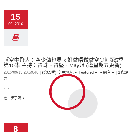
15
09, 2016
《空中飛人︰空少傭乜易 x 好做唔做做空少》第5季
第10集 主持：寶珠、寶堅、May姐 (逢星期五更新)
2016/09/15 23:59:40
|
(第05季) 空中飛人
,
-- Featured --
,
-- 網台 --
|
1條評
論
[...]
進一步了解
8