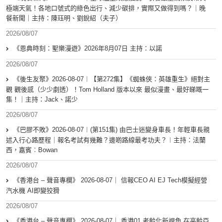
極端天氣！各地口號式的綠色出行、減少碳排，實際又做得到嗎？｜晚
餐新聞｜主持：陳珏明、劉銳紹（夫子）
2026/08/07
《恩典時刻：聖樂漫遊》2026年8月07日 主持：以諾
2026/08/07
《後生友聚》2026-08-07︱【第272集】《蜘蛛俠：英雄重生》絕對主
觀 觀後感（少少劇透）！Tom Holland 版本以來 最似漫畫、最好睇嘅一
集！｜主持：Jack、諾少
2026/08/07
《巴膠不敗》2026-08-07︱(第151集) 由巴士迷變身車長！年輕車長親
述入行心路歷程｜報名考試有幾難？邊啲路線最考功夫？︱主持：法蘭
西，嘉賓︰Bowan
2026/08/07
《香港台 – 聲音專欄》 2026-08-07｜ 信報CEO AI EJ Tech模擬經營
汽水機 AI即變狡猾
2026/08/07
《香港台 – 聲音專欄》 2026-08-07｜ 香港01 老齡化新視角 在高齡亞