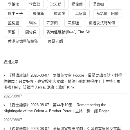
李錦鴻
李鑑峰
梁天琦
楊偉倫
湯寳如
瘋中三子
羅倫斯
羅海憫
葉家寶
薛影儀 - 阿儀
藍精靈
蝌蚪
許莎朗
譚雁瞳
鄭遨汶法筠師傅
阿銀
陳俊偉
香港催眠輔導中心 Tim Sir
香港記憶學院總監
馬哥老師
近期文章
《想講就講》2026-08-07｜要做美食家 Foodie，最緊要講真話，對得
住觀眾；只要好食，也會撐小店食肆，希望佢哋能捱得住！｜主持：馬
溱禧 Heily, 莊韻澄 Xenia, 嘉賓：雅軒 Kinki
2026/08/07
《爵士鍾情》2026-08-07︱第44季10集 – Remembering the
Nightingale of the Orient & Brother Peter︱主持：鍾一諾 Roger
2026/08/07
《晚餐新聞》2026-08-07｜全球溫室效應加劇，引發嚴重氣候反常與