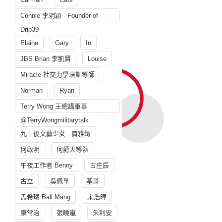
Connie 李玥穎 - Founder of
Drip39
Elaine
Gary
In
JBS Brian 李凱賢
Louise
Miracle 社交力學培訓導師
Norman
Ryan
Terry Wong 王總講軍事
@TerryWongmilitarytalk
九十後文藝少女 - 賈雅緻
何啟明
何爵天導演
午夜工作者 Benny
古庄辰
古立
吳佩孚
基哥
孟希璘 Ball Mang
宋浩暉
康常治
張曉嵐
朱利安