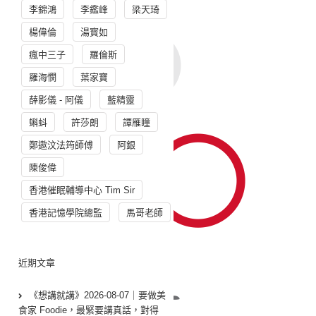
李錦鴻
李鑑峰
梁天琦
楊偉倫
湯寳如
瘋中三子
羅倫斯
羅海憫
葉家寶
薛影儀 - 阿儀
藍精靈
蝌蚪
許莎朗
譚雁瞳
鄭遨汶法筠師傅
阿銀
陳俊偉
香港催眠輔導中心 Tim Sir
香港記憶學院總監
馬哥老師
近期文章
《想講就講》2026-08-07｜要做美
食家 Foodie，最緊要講真話，對得