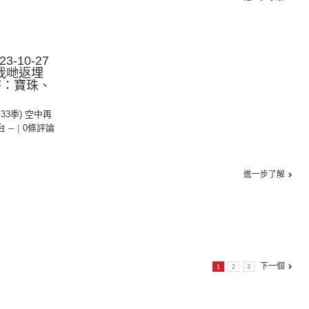
-10-27
我哋返埋
持：寶珠、
第33季) 空中再
台 --
|
0條評論
進一步了解
下一個
1
2
3