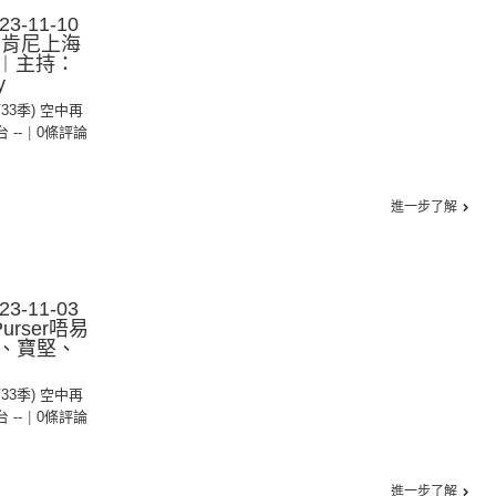
-11-10
：肯尼上海
)︱主持：
y
第33季) 空中再
台 --
|
0條評論
進一步了解
-11-03
rser唔易
、寶堅、
第33季) 空中再
台 --
|
0條評論
進一步了解