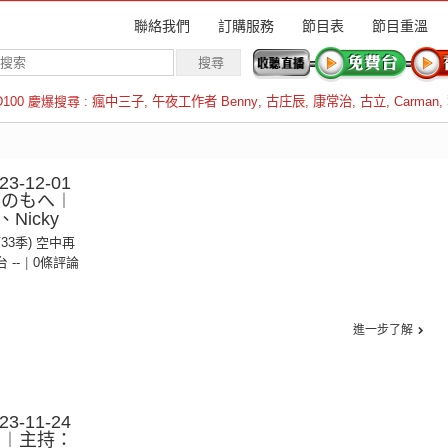
聯絡我們
訂購服務
節目表
節目重溫
D100 慶爆搜尋 :
瘋中三子
,
午夜工作者 Benny
,
古庄辰
,
康常治
,
古立
,
Carman
,
羅倫斯
-12-01
：のもへ︱
Nicky
第33季) 空中再
台 --
|
0條評論
進一步了解
-11-24
：︱主持：