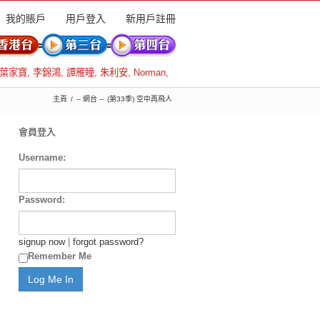
我的賬戶
用戶登入
新用戶註冊
葉家寶
,
李錦鴻
,
譚雁瞳
,
朱利安
,
Norman
,
主頁
-- 網台 --
(第33季) 空中再飛人
會員登入
Username:
Password:
signup now
|
forgot password?
Remember Me