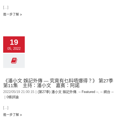
[...]
進一步了解
19
05, 2022
《潘小文 娛記外傳 — 究竟有乜料唔爆得？》 第27季
第11集 主持：潘小文 嘉賓：阿諾
2022/05/19 21:00:15
|
(第27季) 潘小文 娛記外傳
,
-- Featured --
,
-- 網台 --
|
0條評論
[...]
進一步了解