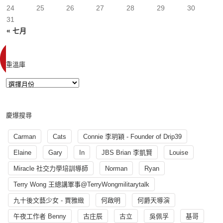
24
25
26
27
28
29
30
31
« 七月
重溫庫
慶爆搜尋
Carman
Cats
Connie 李玥穎 - Founder of Drip39
Elaine
Gary
In
JBS Brian 李凱賢
Louise
Miracle 社交力學培訓導師
Norman
Ryan
Terry Wong 王總講軍事@TerryWongmilitarytalk
九十後文藝少女 - 賈雅緻
何啟明
何爵天導演
午夜工作者 Benny
古庄辰
古立
吳佩孚
基哥