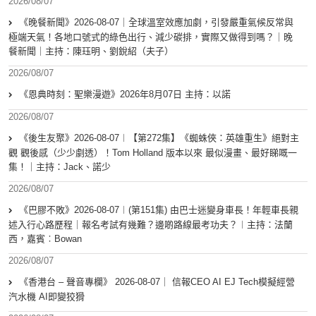
2026/08/07
《晚餐新聞》2026-08-07｜全球溫室效應加劇，引發嚴重氣候反常與
極端天氣！各地口號式的綠色出行、減少碳排，實際又做得到嗎？｜晚
餐新聞｜主持：陳珏明、劉銳紹（夫子）
2026/08/07
《恩典時刻：聖樂漫遊》2026年8月07日 主持：以諾
2026/08/07
《後生友聚》2026-08-07︱【第272集】《蜘蛛俠：英雄重生》絕對主
觀 觀後感（少少劇透）！Tom Holland 版本以來 最似漫畫、最好睇嘅一
集！｜主持：Jack、諾少
2026/08/07
《巴膠不敗》2026-08-07︱(第151集) 由巴士迷變身車長！年輕車長親
述入行心路歷程｜報名考試有幾難？邊啲路線最考功夫？︱主持：法蘭
西，嘉賓︰Bowan
2026/08/07
《香港台 – 聲音專欄》 2026-08-07｜ 信報CEO AI EJ Tech模擬經營
汽水機 AI即變狡猾