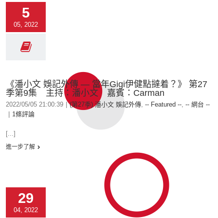
5
05, 2022
《潘小文 娛記外傳 — 當年Gigi伊健點撻着？》 第27
季第9集 主持：潘小文 嘉賓：Carman
2022/05/05 21:00:39
|
(第27季) 潘小文 娛記外傳
,
-- Featured --
,
-- 網台 --
|
1條評論
[...]
進一步了解
29
04, 2022