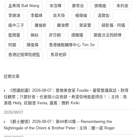
孟希璘 Ball Mang
宋浩暉
康常治
張曉嵐
朱利安
李錦鴻
李鑑峰
梁天琦
楊偉倫
湯寳如
瘋中三子
羅倫斯
羅海憫
葉家寶
薛影儀 - 阿儀
藍精靈
蝌蚪
許莎朗
譚雁瞳
鄭遨汶法筠師傅
阿銀
陳俊偉
香港催眠輔導中心 Tim Sir
香港記憶學院總監
馬哥老師
近期文章
《想講就講》2026-08-07｜要做美食家 Foodie，最緊要講真話，對得
住觀眾；只要好食，也會撐小店食肆，希望佢哋能捱得住！｜主持：馬
溱禧 Heily, 莊韻澄 Xenia, 嘉賓：雅軒 Kinki
2026/08/07
《爵士鍾情》2026-08-07︱第44季10集 – Remembering the
Nightingale of the Orient & Brother Peter︱主持：鍾一諾 Roger