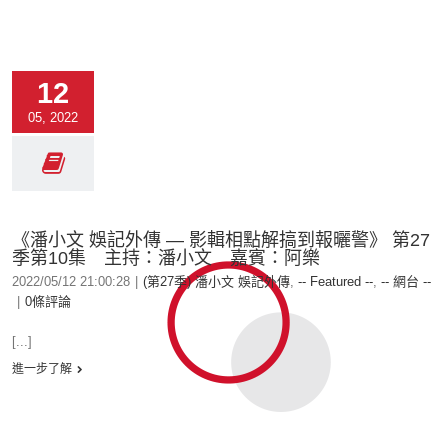
12
05, 2022
《潘小文 娛記外傳 — 影輯相點解搞到報曬警》 第27
季第10集 主持：潘小文 嘉賓：阿樂
2022/05/12 21:00:28
|
(第27季) 潘小文 娛記外傳
,
-- Featured --
,
-- 網台 --
|
0條評論
[...]
進一步了解