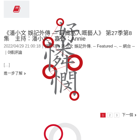
《潘小文 娛記外傳 — 最識氹人嘅藝人》 第27季第8
集 主持：潘小文 嘉賓：Annie
2022/04/29 21:00:18
|
(第27季) 潘小文 娛記外傳
,
-- Featured --
,
-- 網台 --
|
0條評論
[...]
進一步了解
下一個
1
2
3