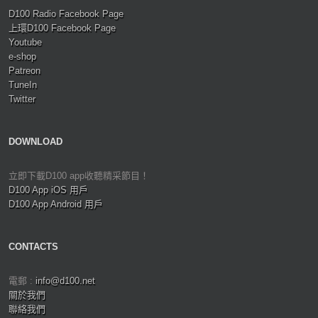
D100 Radio Facebook Page
上環D100 Facebook Page
Youtube
e-shop
Patreon
TuneIn
Twitter
DOWNLOAD
立即下載D100 app收聽精采節目！
D100 App iOS 用戶
D100 App Android 用戶
CONTACTS
電郵 :
info@d100.net
關於我們
聯絡我們