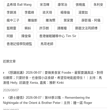
孟希璘 Ball Mang
宋浩暉
康常治
張曉嵐
朱利安
李錦鴻
李鑑峰
梁天琦
楊偉倫
湯寳如
瘋中三子
羅倫斯
羅海憫
葉家寶
薛影儀 - 阿儀
藍精靈
蝌蚪
許莎朗
譚雁瞳
鄭遨汶法筠師傅
阿銀
陳俊偉
香港催眠輔導中心 Tim Sir
香港記憶學院總監
馬哥老師
近期文章
《想講就講》2026-08-07｜要做美食家 Foodie，最緊要講真話，對得
住觀眾；只要好食，也會撐小店食肆，希望佢哋能捱得住！｜主持：馬
溱禧 Heily, 莊韻澄 Xenia, 嘉賓：雅軒 Kinki
2026/08/07
《爵士鍾情》2026-08-07︱第44季10集 – Remembering the
Nightingale of the Orient & Brother Peter︱主持：鍾一諾 Roger