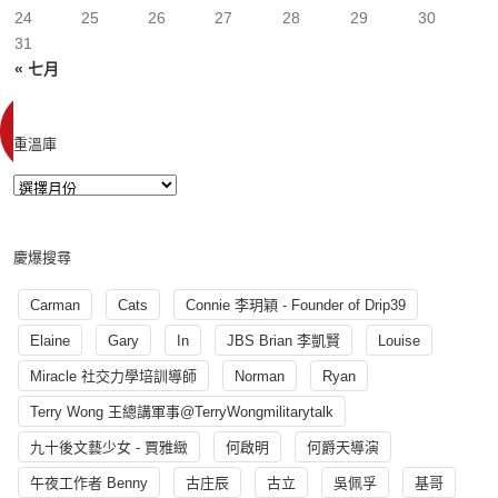
24
25
26
27
28
29
30
31
« 七月
重溫庫
慶爆搜尋
Carman
Cats
Connie 李玥穎 - Founder of Drip39
Elaine
Gary
In
JBS Brian 李凱賢
Louise
Miracle 社交力學培訓導師
Norman
Ryan
Terry Wong 王總講軍事@TerryWongmilitarytalk
九十後文藝少女 - 賈雅緻
何啟明
何爵天導演
午夜工作者 Benny
古庄辰
古立
吳佩孚
基哥