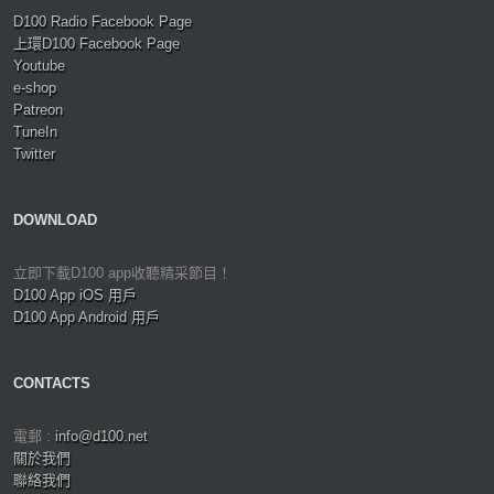
D100 Radio Facebook Page
上環D100 Facebook Page
Youtube
e-shop
Patreon
TuneIn
Twitter
DOWNLOAD
立即下載D100 app收聽精采節目！
D100 App iOS 用戶
D100 App Android 用戶
CONTACTS
電郵 :
info@d100.net
關於我們
聯絡我們