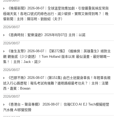
2026/08/07
《晚餐新聞》2026-08-07｜全球溫室效應加劇，引發嚴重氣候反常與
極端天氣！各地口號式的綠色出行、減少碳排，實際又做得到嗎？｜晚
餐新聞｜主持：陳珏明、劉銳紹（夫子）
2026/08/07
《恩典時刻：聖樂漫遊》2026年8月07日 主持：以諾
2026/08/07
《後生友聚》2026-08-07︱【第272集】《蜘蛛俠：英雄重生》絕對主
觀 觀後感（少少劇透）！Tom Holland 版本以來 最似漫畫、最好睇嘅一
集！｜主持：Jack、諾少
2026/08/07
《巴膠不敗》2026-08-07︱(第151集) 由巴士迷變身車長！年輕車長親
述入行心路歷程｜報名考試有幾難？邊啲路線最考功夫？︱主持：法蘭
西，嘉賓︰Bowan
2026/08/07
《香港台 – 聲音專欄》 2026-08-07｜ 信報CEO AI EJ Tech模擬經營
汽水機 AI即變狡猾