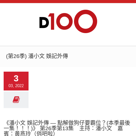
(第26季) 潘小文 娛記外傳
3
03, 2022
《潘小文 娛記外傳 — 點解做狗仔要霸位？(本季最後
一集！！！)》 第26季第13集 主持：潘小文 嘉
賓：黃燕玲（俏吧啦）