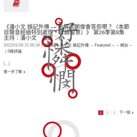
《潘小文 娛記外傳 — 點解梁朝偉會答佢嘢？（本節
目聲音經過特別處理，敬請留意）》 第26季第8集
主持：潘小文 嘉賓：A
2022/01/28 21:00:34
|
(第26季) 潘小文 娛記外傳
,
-- Featured --
,
-- 網台 --
|
0條評論
[...]
進一步了解
下一個
1
2
3