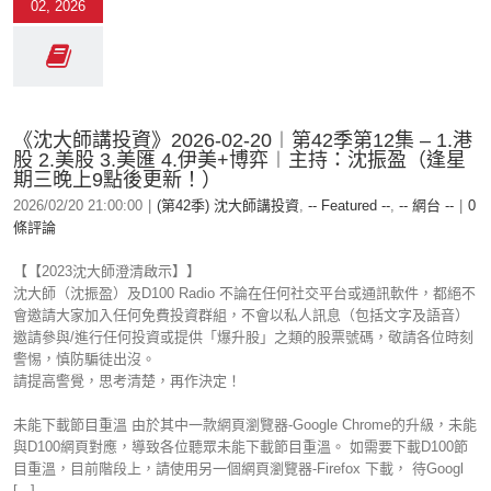
02, 2026
《沈大師講投資》2026-02-20︱第42季第12集 – 1.港
股 2.美股 3.美匯 4.伊美+博弈︱主持：沈振盈（逢星
期三晚上9點後更新！）
2026/02/20 21:00:00
|
(第42季) 沈大師講投資
,
-- Featured --
,
-- 網台 --
|
0
條評論
【【2023沈大師澄清啟示】】
沈大師（沈振盈）及D100 Radio 不論在任何社交平台或通訊軟件，都絕不
會邀請大家加入任何免費投資群組，不會以私人訊息（包括文字及語音）
邀請參與/進行任何投資或提供「爆升股」之類的股票號碼，敬請各位時刻
警惕，慎防騙徒出沒。
請提高警覺，思考清楚，再作決定！
未能下載節目重溫 由於其中一款網頁瀏覽器-Google Chrome的升級，未能
與D100網頁對應，導致各位聽眾未能下載節目重溫。 如需要下載D100節
目重溫，目前階段上，請使用另一個網頁瀏覽器-Firefox 下載， 待Googl
[...]