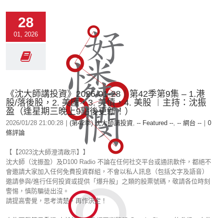
28
01, 2026
《沈大師講投資》2026-01-28︱第42季第9集 – 1.港
股/落後股，2. 美匯，3. 美債，4. 美股 ︱主持：沈振
盈（逢星期三晚上9點後更新！）
2026/01/28 21:00:28
|
(第42季) 沈大師講投資
,
-- Featured --
,
-- 網台 --
|
0
條評論
【【2023沈大師澄清啟示】】
沈大師（沈振盈）及D100 Radio 不論在任何社交平台或通訊軟件，都絕不
會邀請大家加入任何免費投資群組，不會以私人訊息（包括文字及語音）
邀請參與/進行任何投資或提供「爆升股」之類的股票號碼，敬請各位時刻
警惕，慎防騙徒出沒。
請提高警覺，思考清楚，再作決定！