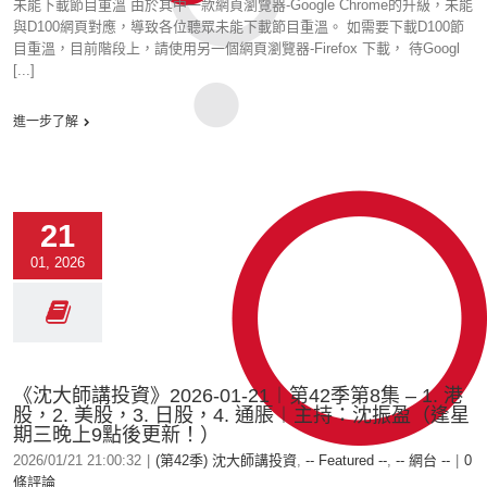
未能下載節目重溫 由於其中一款網頁瀏覽器-Google Chrome的升級，未能
與D100網頁對應，導致各位聽眾未能下載節目重溫。 如需要下載D100節
目重溫，目前階段上，請使用另一個網頁瀏覽器-Firefox 下載， 待Googl
[...]
進一步了解
21
01, 2026
《沈大師講投資》2026-01-21︱第42季第8集 – 1. 港
股，2. 美股，3. 日股，4. 通脹︱主持：沈振盈（逢星
期三晚上9點後更新！）
2026/01/21 21:00:32
|
(第42季) 沈大師講投資
,
-- Featured --
,
-- 網台 --
|
0
條評論