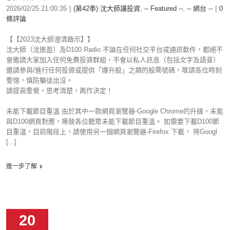
2026/02/25 21:00:35
|
(第42季) 沈大師講投資
,
-- Featured --
,
-- 網台 --
|
0
條評論
【【2023沈大師澄清啟示】】
沈大師（沈振盈）及D100 Radio 不論在任何社交平台或通訊軟件，都絕不
會邀請大家加入任何免費投資群組，不會以私人訊息（包括文字及語音）
邀請參與/進行任何投資或提供「爆升股」之類的股票號碼，敬請各位時刻
警惕，慎防騙徒出沒。
請提高警覺，思考清楚，再作決定！
未能下載節目重溫 由於其中一款網頁瀏覽器-Google Chrome的升級，未能
與D100網頁對應，導致各位聽眾未能下載節目重溫。 如需要下載D100節
目重溫，目前階段上，請使用另一個網頁瀏覽器-Firefox 下載， 待Googl
[...]
進一步了解
20