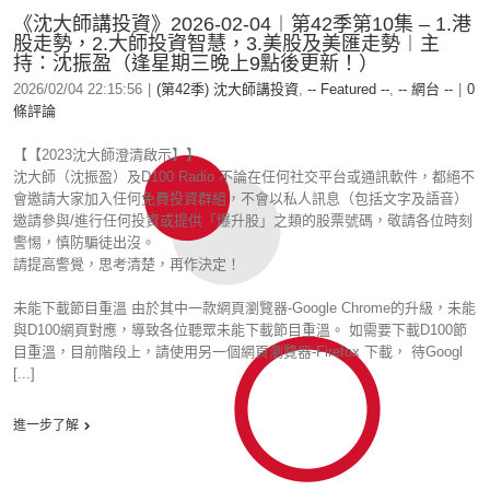
《沈大師講投資》2026-02-04︱第42季第10集 – 1.港
股走勢，2.大師投資智慧，3.美股及美匯走勢︱主
持：沈振盈（逢星期三晚上9點後更新！）
2026/02/04 22:15:56
|
(第42季) 沈大師講投資
,
-- Featured --
,
-- 網台 --
|
0
條評論
【【2023沈大師澄清啟示】】
沈大師（沈振盈）及D100 Radio 不論在任何社交平台或通訊軟件，都絕不
會邀請大家加入任何免費投資群組，不會以私人訊息（包括文字及語音）
邀請參與/進行任何投資或提供「爆升股」之類的股票號碼，敬請各位時刻
警惕，慎防騙徒出沒。
請提高警覺，思考清楚，再作決定！
未能下載節目重溫 由於其中一款網頁瀏覽器-Google Chrome的升級，未能
與D100網頁對應，導致各位聽眾未能下載節目重溫。 如需要下載D100節
目重溫，目前階段上，請使用另一個網頁瀏覽器-Firefox 下載， 待Googl
[...]
進一步了解