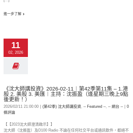
進一步了解
11
02, 2026
《沈大師講投資》2026-02-11︱第42季第11集 – 1.港
股 2. 美股 3. 美匯︱主持：沈振盈（逢星期三晚上9點
後更新！）
2026/02/11 21:00:00
|
(第42季) 沈大師講投資
,
-- Featured --
,
-- 網台 --
|
0
條評論
【【2023沈大師澄清啟示】】
沈大師（沈振盈）及D100 Radio 不論在任何社交平台或通訊軟件，都絕不