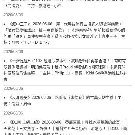
（完滿篇）︱主持 : 旅遊鍾 , 小卓
2026/08/06
《瘋中三子》 2026-08-06｜第一代粵語流行曲填詞人黎彼得病逝，
「請君您夢鄉謹記，這一曲送給您」！《東張西望》早前報道骨場技師
詐騙「恩客」事件案中有案，疑涉邪教操控少女賣淫？｜瘋中三子｜主
持：阿通、江少、Dr.Binky
2026/08/06
《一齊足經Ep.110》經過今次事件，我唔想維拉再黎香港！｜有時有
啲野係唔講得，明知係唔啱丨我好Proud of唔係Big 6既球迷｜永遠真球
迷要靚位飛係無嘛！丨主持：Philip Lui、嘉賓：Kidd So@香港維拉球迷
會
2026/08/06
《反斗歷史》2026-08-06︱路蘭版《奧德賽》的古典英雄主義︱主
持：倫爺，周sir
2026/08/06
《D100 上綱上線》2026-08-06｜葵廣直擊！尋找冰糖葫蘆的故事！｜
火炙芝士三文魚卷 ~ 好食！｜禮賢推介芒果奶西，涼透心！｜D100上綱
上線︱主持：黃冠斌、禮賢同學、Jack