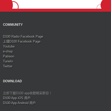
COMMUNITY
D100 Radio Facebook Page
上環D100 Facebook Page
Youtube
e-shop
Patreon
TuneIn
Twitter
DOWNLOAD
立即下載D100 app收聽精采節目！
D100 App iOS 用戶
D100 App Android 用戶