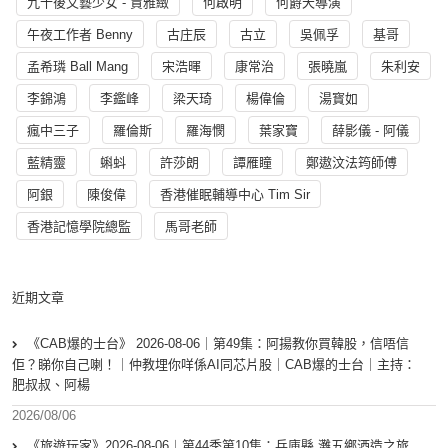
九十後文藝少女 - 賈雅緻
何啟明
何爵天導演
午夜工作者 Benny
古庄辰
古立
吳佩孚
基哥
孟希璘 Ball Mang
宋浩暉
康常治
張曉嵐
朱利安
李錦鴻
李鑑峰
梁天琦
楊偉倫
湯寳如
瘋中三子
羅倫斯
羅海憫
葉家寶
薛影儀 - 阿儀
藍精靈
蝌蚪
許莎朗
譚雁瞳
鄭遨汶法筠師傅
阿銀
陳俊偉
香港催眠輔導中心 Tim Sir
香港記憶學院總監
馬哥老師
近期文章
《CAB爆的士台》 2026-08-06｜第49集：阿揚教你買韓股，信唔信
佢？睇你自己喇！｜仲教埋你咩係AI同芯片股｜CAB爆的士台｜主持：
肥叔叔、阿楊
2026/08/06
《旅遊玩家》2026-08-06︱第44季第10集：兵庫縣 灘五鄉酒造之旅