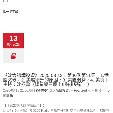
進一步了解
13
08, 2025
《沈大師講投資》2025-08-13︱第40季第11集 – 1.港
股突破，2. 美股爆升的原因，3. 美匯弱勢，4. 美債︱
主持：沈振盈（逢星期三晚上9點後更新！）
2025/08/13 21:00:04
|
(第40季) 沈大師講投資
,
-- Featured --
,
-- 網台 --
|
0
條評論
【【2023沈大師澄清啟示】】
沈大師（沈振盈）及D100 Radio 不論在任何社交平台或通訊軟件，都絕不