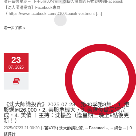
請在每週星期三 下午5時30分前，以私人訊息的方式發送到Facebook
【沈大師講投資】Facebook專頁
（ https://www.facebook.com/D100LouieInvestment [...]
進一步了解
23
07, 2025
《沈大師講投資》2025-07-23︱第40季第8集 – 1. 港
股邁向26,000，2. 美股危機大，3. 美匯似做反彈完
成，4. 美債 ︱主持：沈振盈（逢星期三晚上9點後更
新！）
2025/07/23 21:00:20
|
(第40季) 沈大師講投資
,
-- Featured --
,
-- 網台 --
|
0
條評論