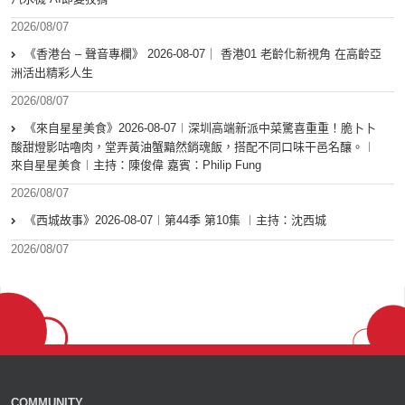
2026/08/07
《香港台 – 聲音專欄》 2026-08-07｜ 香港01 老齡化新視角 在高齡亞
洲活出精彩人生
2026/08/07
《來自星星美食》2026-08-07︱深圳高端新派中菜驚喜重重！脆卜卜
酸甜燈影咕嚕肉，堂弄黃油蟹黯然銷魂飯，搭配不同口味干邑名釀。︱
來自星星美食︱主持：陳俊偉 嘉賓：Philip Fung
2026/08/07
《西城故事》2026-08-07︱第44季 第10集 ︱主持：沈西城
2026/08/07
COMMUNITY