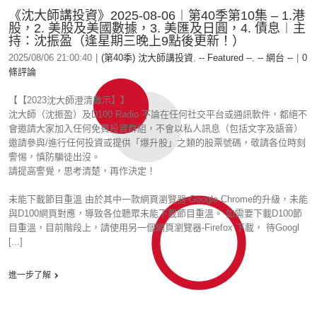
《沈大師講投資》2025-08-06︱第40季第10集 – 1.港
股，2. 美股及美國數據，3. 美匯及日圓，4. 債息︱主
持：沈振盈（逢星期三晚上9點後更新！）
2025/08/06 21:00:40
|
(第40季) 沈大師講投資
,
-- Featured --
,
-- 網台 --
|
0
條評論
【【2023沈大師澄清啟示】】
沈大師（沈振盈）及D100 Radio 不論在任何社交平台或通訊軟件，都絕不
會邀請大家加入任何免費投資群組，不會以私人訊息（包括文字及語音）
邀請參與/進行任何投資或提供「爆升股」之類的股票號碼，敬請各位時刻
警惕，慎防騙徒出沒。
請提高警覺，思考清楚，再作決定！
未能下載節目重溫 由於其中一款網頁瀏覽器-Google Chrome的升級，未能
與D100網頁對應，導致各位聽眾未能下載節目重溫。 如需要下載D100節
目重溫，目前階段上，請使用另一個網頁瀏覽器-Firefox 下載， 待Googl
[...]
進一步了解