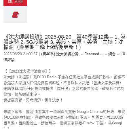
08, 2025
《沈大師講投資》2025-08-20︱第40季第12集 – 1. 港
股走勢 2. 5G股翻身 3. 美股、美匯、美債︱主持：沈
振盈（逢星期三晚上9點後更新！）
2025/08/20 21:00:57
|
(第40季) 沈大師講投資
,
-- Featured --
,
-- 網台 --
|
0
條評論
【【2023沈大師澄清啟示】】
沈大師（沈振盈）及D100 Radio 不論在任何社交平台或通訊軟件，都絕不
會邀請大家加入任何免費投資群組，不會以私人訊息（包括文字及語音）
邀請參與/進行任何投資或提供「爆升股」之類的股票號碼，敬請各位時刻
警惕，慎防騙徒出沒。
請提高警覺，思考清楚，再作決定！
未能下載節目重溫 由於其中一款網頁瀏覽器-Google Chrome的升級，未能
與D100網頁對應，導致各位聽眾未能下載節目重溫。 如需要下載D100節
目重溫，目前階段上，請使用另一個網頁瀏覽器-Firefox 下載， 待Googl
[...]