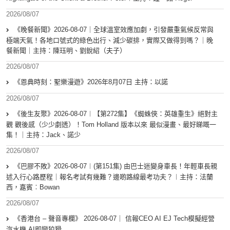
2026/08/07
《晚餐新聞》2026-08-07｜全球溫室效應加劇，引發嚴重氣候反常與
極端天氣！各地口號式的綠色出行、減少碳排，實際又做得到嗎？｜晚
餐新聞｜主持：陳珏明、劉銳紹（夫子）
2026/08/07
《恩典時刻：聖樂漫遊》2026年8月07日 主持：以諾
2026/08/07
《後生友聚》2026-08-07︱【第272集】《蜘蛛俠：英雄重生》絕對主
觀 觀後感（少少劇透）！Tom Holland 版本以來 最似漫畫、最好睇嘅一
集！｜主持：Jack、諾少
2026/08/07
《巴膠不敗》2026-08-07︱(第151集) 由巴士迷變身車長！年輕車長親
述入行心路歷程｜報名考試有幾難？邊啲路線最考功夫？︱主持：法蘭
西，嘉賓︰Bowan
2026/08/07
《香港台 – 聲音專欄》 2026-08-07｜ 信報CEO AI EJ Tech模擬經營
汽水機 AI即變狡猾