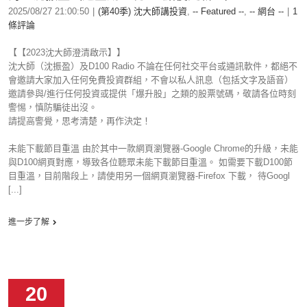
2025/08/27 21:00:50
|
(第40季) 沈大師講投資
,
-- Featured --
,
-- 網台 --
|
1
條評論
【【2023沈大師澄清啟示】】
沈大師（沈振盈）及D100 Radio 不論在任何社交平台或通訊軟件，都絕不
會邀請大家加入任何免費投資群組，不會以私人訊息（包括文字及語音）
邀請參與/進行任何投資或提供「爆升股」之類的股票號碼，敬請各位時刻
警惕，慎防騙徒出沒。
請提高警覺，思考清楚，再作決定！
未能下載節目重溫 由於其中一款網頁瀏覽器-Google Chrome的升級，未能
與D100網頁對應，導致各位聽眾未能下載節目重溫。 如需要下載D100節
目重溫，目前階段上，請使用另一個網頁瀏覽器-Firefox 下載， 待Googl
[...]
進一步了解
20