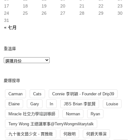
17
18
19
20
21
22
23
24
25
26
27
28
29
30
31
« 七月
重溫庫
慶爆搜尋
Carman
Cats
Connie 李玥穎 - Founder of Drip39
Elaine
Gary
In
JBS Brian 李凱賢
Louise
Miracle 社交力學培訓導師
Norman
Ryan
Terry Wong 王總講軍事@TerryWongmilitarytalk
九十後文藝少女 - 賈雅緻
何啟明
何爵天導演