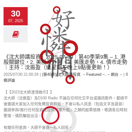
30
07, 2025
《沈大師講投資》2025-07-30︱第40季第9集 – 1. 港
股關鍵位，2. 美股及外圍，3. 美匯走勢，4. 債市走勢
︱主持：沈振盈（逢星期三晚上9點後更新！）
2025/07/30 21:00:29
|
(第40季) 沈大師講投資
,
-- Featured --
,
-- 網台 --
|
0
條評論
【【2023沈大師澄清啟示】】
沈大師（沈振盈）及D100 Radio 不論在任何社交平台或通訊軟件，都絕不
會邀請大家加入任何免費投資群組，不會以私人訊息（包括文字及語音）
邀請參與/進行任何投資或提供「爆升股」之類的股票號碼，敬請各位時刻
警惕，慎防騙徒出沒。
有關任何查詢，大師不會逐一私人回答，