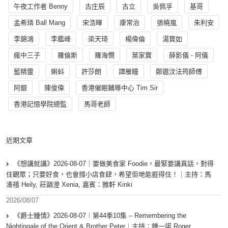
午夜工作者 Benny
古庄辰
古立
吳佩孚
基哥
孟希璘 Ball Mang
宋浩暉
康常治
張曉嵐
朱利安
李錦鴻
李鑑峰
梁天琦
楊偉倫
湯寳如
瘋中三子
羅倫斯
羅海憫
葉家寶
薛影儀 - 阿儀
藍精靈
蝌蚪
許莎朗
譚雁瞳
鄭遨汶法筠師傅
阿銀
陳俊偉
香港催眠輔導中心 Tim Sir
香港記憶學院總監
馬哥老師
近期文章
《想講就講》2026-08-07｜要做美食家 Foodie，最緊要講真話，對得
住觀眾；只要好食，也會撐小店食肆，希望佢哋能捱得住！｜主持：馬
溱禧 Heily, 莊韻澄 Xenia, 嘉賓：雅軒 Kinki
2026/08/07
《爵士鍾情》2026-08-07︱第44季10集 – Remembering the
Nightingale of the Orient & Brother Peter︱主持：鍾一諾 Roger