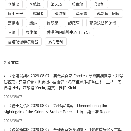
李錦鴻
李鑑峰
梁天琦
楊偉倫
湯寳如
瘋中三子
羅倫斯
羅海憫
葉家寶
薛影儀 - 阿儀
藍精靈
蝌蚪
許莎朗
譚雁瞳
鄭遨汶法筠師傅
阿銀
陳俊偉
香港催眠輔導中心 Tim Sir
香港記憶學院總監
馬哥老師
近期文章
《想講就講》2026-08-07｜要做美食家 Foodie，最緊要講真話，對得
住觀眾；只要好食，也會撐小店食肆，希望佢哋能捱得住！｜主持：馬
溱禧 Heily, 莊韻澄 Xenia, 嘉賓：雅軒 Kinki
2026/08/07
《爵士鍾情》2026-08-07︱第44季10集 – Remembering the
Nightingale of the Orient & Brother Peter︱主持：鍾一諾 Roger
2026/08/07
《晚餐新聞》2026-08-07｜全球溫室效應加劇，引發嚴重氣候反常與