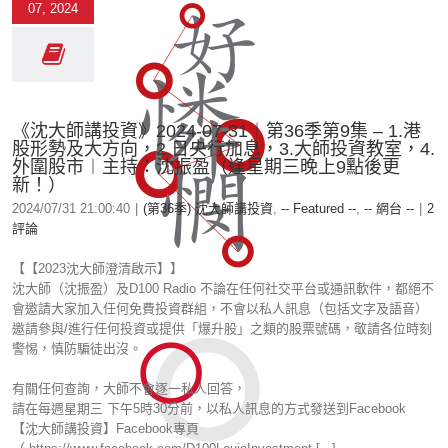
07, 2024
《沈大師講投資》2024-07-31︱第36季第9集 – 1.港
股形勢及大方向，2.日央行加息，3.大師投資教室，4.
外圍股市︱主持：沈振盈（逢星期三晚上9點後更
新！）
2024/07/31 21:00:40
|
(第36季) 沈大師講投資
,
-- Featured --
,
-- 網台 --
|
2
評論
【【2023沈大師澄清啟示】】
沈大師（沈振盈）及D100 Radio 不論在任何社交平台或通訊軟件，都絕不
會邀請大家加入任何免費投資群組，不會以私人訊息（包括文字及語音）
邀請參與/進行任何投資或提供「爆升股」之類的股票號碼，敬請各位時刻
警惕，慎防騙徒出沒。
有關任何查詢，大師不會逐一私人回答，
請在每週星期三 下午5時30分前，以私人訊息的方式發送到Facebook
【沈大師講投資】Facebook專頁