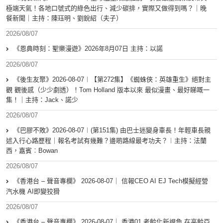
極端天氣！各地口號式的綠色出行、減少碳排，實際又做得到嗎？｜晚
餐新聞｜主持：陳珏明、劉銳紹（夫子）
2026/08/07
《恩典時刻：聖樂漫遊》2026年8月07日 主持：以諾
2026/08/07
《後生友聚》2026-08-07︱【第272集】《蜘蛛俠：英雄重生》絕對主
觀 觀後感（少少劇透）！Tom Holland 版本以來 最似漫畫、最好睇嘅一
集！｜主持：Jack、諾少
2026/08/07
《巴膠不敗》2026-08-07︱(第151集) 由巴士迷變身車長！年輕車長親
述入行心路歷程｜報名考試有幾難？邊啲路線最考功夫？︱主持：法蘭
西，嘉賓︰Bowan
2026/08/07
《香港台 – 聲音專欄》 2026-08-07｜ 信報CEO AI EJ Tech模擬經營
汽水機 AI即變狡猾
2026/08/07
《香港台 – 聲音專欄》 2026-08-07｜ 香港01 老齡化新視角 在高齡亞