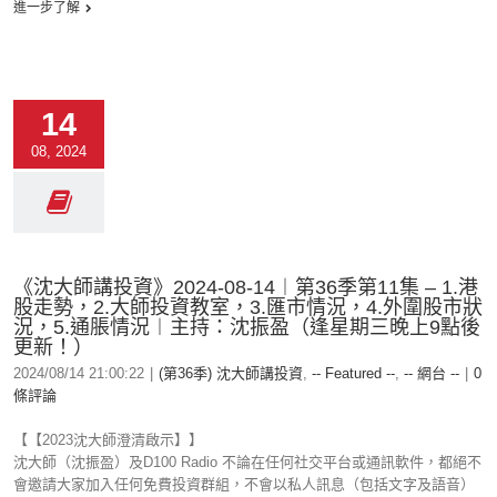
進一步了解
14
08, 2024
《沈大師講投資》2024-08-14︱第36季第11集 – 1.港
股走勢，2.大師投資教室，3.匯市情況，4.外圍股市狀
況，5.通脹情況︱主持：沈振盈（逢星期三晚上9點後
更新！）
2024/08/14 21:00:22
|
(第36季) 沈大師講投資
,
-- Featured --
,
-- 網台 --
|
0
條評論
【【2023沈大師澄清啟示】】
沈大師（沈振盈）及D100 Radio 不論在任何社交平台或通訊軟件，都絕不
會邀請大家加入任何免費投資群組，不會以私人訊息（包括文字及語音）