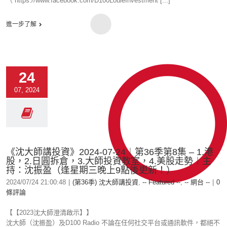
（ https://www.facebook.com/D100LouieInvestment [...]
進一步了解
24
07, 2024
《沈大師講投資》2024-07-24︱第36季第8集 – 1.港
股，2.日圓拆倉，3.大師投資教室，4.美股走勢︱主
持：沈振盈（逢星期三晚上9點後更新！）
2024/07/24 21:00:48
|
(第36季) 沈大師講投資
,
-- Featured --
,
-- 網台 --
|
0
條評論
【【2023沈大師澄清啟示】】
沈大師（沈振盈）及D100 Radio 不論在任何社交平台或通訊軟件，都絕不