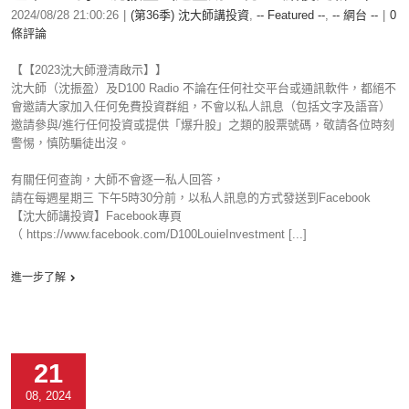
2024/08/28 21:00:26
|
(第36季) 沈大師講投資
,
-- Featured --
,
-- 網台 --
|
0
條評論
【【2023沈大師澄清啟示】】
沈大師（沈振盈）及D100 Radio 不論在任何社交平台或通訊軟件，都絕不
會邀請大家加入任何免費投資群組，不會以私人訊息（包括文字及語音）
邀請參與/進行任何投資或提供「爆升股」之類的股票號碼，敬請各位時刻
警惕，慎防騙徒出沒。
有關任何查詢，大師不會逐一私人回答，
請在每週星期三 下午5時30分前，以私人訊息的方式發送到Facebook
【沈大師講投資】Facebook專頁
（ https://www.facebook.com/D100LouieInvestment [...]
進一步了解
21
08, 2024