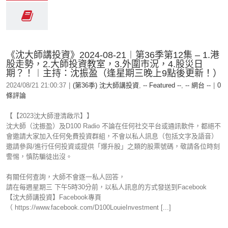
《沈大師講投資》2024-08-21︱第36季第12集 – 1.港
股走勢，2.大師投資教室，3.外圍市況，4.股災日
期？！︱主持：沈振盈（逢星期三晚上9點後更新！）
2024/08/21 21:00:37
|
(第36季) 沈大師講投資
,
-- Featured --
,
-- 網台 --
|
0
條評論
【【2023沈大師澄清啟示】】
沈大師（沈振盈）及D100 Radio 不論在任何社交平台或通訊軟件，都絕不
會邀請大家加入任何免費投資群組，不會以私人訊息（包括文字及語音）
邀請參與/進行任何投資或提供「爆升股」之類的股票號碼，敬請各位時刻
警惕，慎防騙徒出沒。
有關任何查詢，大師不會逐一私人回答，
請在每週星期三 下午5時30分前，以私人訊息的方式發送到Facebook
【沈大師講投資】Facebook專頁
（ https://www.facebook.com/D100LouieInvestment [...]