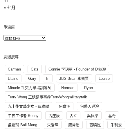
31
« 七月
重溫庫
慶爆搜尋
Carman
Cats
Connie 李玥穎 - Founder of Drip39
Elaine
Gary
In
JBS Brian 李凱賢
Louise
Miracle 社交力學培訓導師
Norman
Ryan
Terry Wong 王總講軍事@TerryWongmilitarytalk
九十後文藝少女 - 賈雅緻
何啟明
何爵天導演
午夜工作者 Benny
古庄辰
古立
吳佩孚
基哥
孟希璘 Ball Mang
宋浩暉
康常治
張曉嵐
朱利安