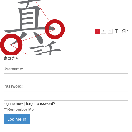
下一個
1
2
3
會員登入
Username:
Password:
signup now
|
forgot password?
Remember Me