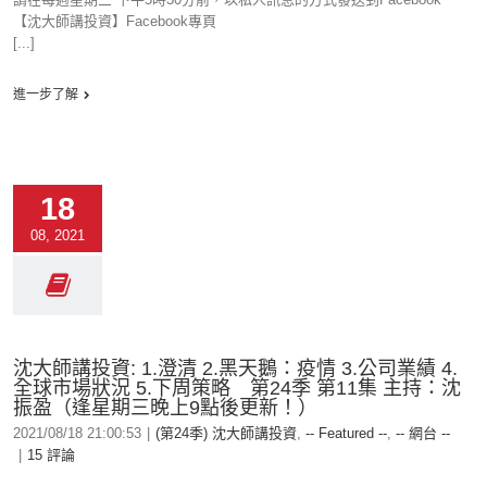
【沈大師講投資】Facebook專頁
[...]
進一步了解
18
08, 2021
沈大師講投資: 1.澄清 2.黑天鵝：疫情 3.公司業績 4.
全球市場狀況 5.下周策略 第24季 第11集 主持：沈
振盈（逢星期三晚上9點後更新！）
2021/08/18 21:00:53
|
(第24季) 沈大師講投資
,
-- Featured --
,
-- 網台 --
|
15 評論