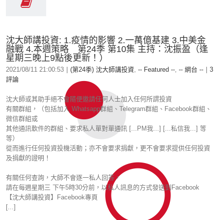
沈大師講投資: 1.疫情的影響 2.一萬億基建 3.中美金
融戰 4.本週策略 第24季 第10集 主持：沈振盈（逢
星期三晚上9點後更新！）
2021/08/11 21:00:53
|
(第24季) 沈大師講投資
,
-- Featured --
,
-- 網台 --
|
3
評論
沈大師或其助手絕不會隨便邀請任何人士加入任何所謂投資
有關群組，（包括加入 Whatsapp群組、Telegram群組、Facebook群組、
微信群組或
其他通訊軟件的群組、要求私人單對單通訊 [...PM我...] [...私信我...] 等
等）
從而進行任何投資投機活動；亦不會要求捐獻，更不會要求提供任何投資
及捐獻的證明！
有關任何查詢，大師不會逐一私人回答，
請在每週星期三 下午5時30分前，以私人訊息的方式發送到Facebook
【沈大師講投資】Facebook專頁
[...]