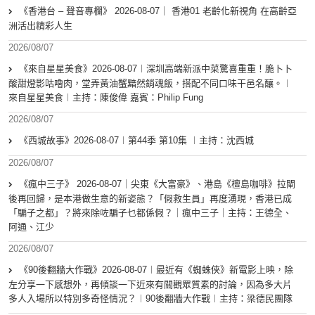
《香港台 – 聲音專欄》 2026-08-07｜ 香港01 老齡化新視角 在高齡亞
洲活出精彩人生
2026/08/07
《來自星星美食》2026-08-07︱深圳高端新派中菜驚喜重重！脆卜卜
酸甜燈影咕嚕肉，堂弄黃油蟹黯然銷魂飯，搭配不同口味干邑名釀。︱
來自星星美食︱主持：陳俊偉 嘉賓：Philip Fung
2026/08/07
《西城故事》2026-08-07︱第44季 第10集 ︱主持：沈西城
2026/08/07
《瘋中三子》 2026-08-07｜尖東《大富豪》、港島《檀島咖啡》拉閘
後再回歸，是本港做生意的新姿態？「假救生員」再度湧現，香港已成
「騙子之都」？將來除咗騙子乜都係假？｜瘋中三子｜主持：王德全、
阿通、江少
2026/08/07
《90後翻牆大作戰》2026-08-07︱最近有《蜘蛛俠》新電影上映，除
左分享一下感想外，再傾談一下近來有關觀眾質素的討論，因為多大片
多人入場所以特別多奇怪情況？︱90後翻牆大作戰︱主持：梁德民團隊