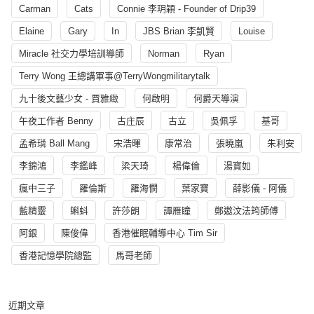
Carman
Cats
Connie 李玥穎 - Founder of Drip39
Elaine
Gary
In
JBS Brian 李凱賢
Louise
Miracle 社交力學培訓導師
Norman
Ryan
Terry Wong 王總講軍事@TerryWongmilitarytalk
九十後文藝少女 - 賈雅緻
何啟明
何爵天導演
午夜工作者 Benny
古庄辰
古立
吳佩孚
基哥
孟希璘 Ball Mang
宋浩暉
康常治
張曉嵐
朱利安
李錦鴻
李鑑峰
梁天琦
楊偉倫
湯寳如
瘋中三子
羅倫斯
羅海憫
葉家寶
薛影儀 - 阿儀
藍精靈
蝌蚪
許莎朗
譚雁瞳
鄭遨汶法筠師傅
阿銀
陳俊偉
香港催眠輔導中心 Tim Sir
香港記憶學院總監
馬哥老師
近期文章