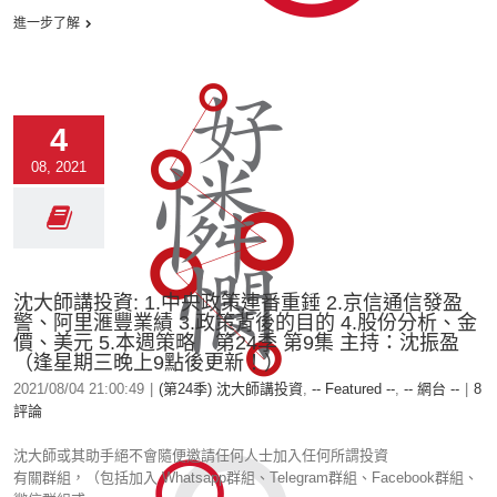
進一步了解
4
08, 2021
沈大師講投資: 1.中央政策連番重錘 2.京信通信發盈
警、阿里滙豐業績 3.政策背後的目的 4.股份分析、金
價、美元 5.本週策略 第24季 第9集 主持：沈振盈
（逢星期三晚上9點後更新！）
2021/08/04 21:00:49
|
(第24季) 沈大師講投資
,
-- Featured --
,
-- 網台 --
|
8
評論
沈大師或其助手絕不會隨便邀請任何人士加入任何所謂投資
有關群組，（包括加入 Whatsapp群組、Telegram群組、Facebook群組、