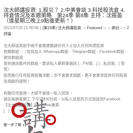
沈大師講投資: 1.股災？ 2.中美會談 3.科技股洗倉 4.
持倉情況及本週策略 第24季 第8集 主持：沈振盈
（逢星期三晚上9點後更新！）
2021/07/28 21:00:56
|
(第24季) 沈大師講投資
,
-- Featured --
,
-- 網台 --
|
2
評論
沈大師或其助手絕不會隨便邀請任何人士加入任何所謂投資
有關群組，（包括加入 Whatsapp群組、Telegram群組、Facebook群組、
微信群組或
其他通訊軟件的群組、要求私人單對單通訊 [...PM我...] [...私信我...] 等
等）
從而進行任何投資投機活動；亦不會要求捐獻，更不會要求提供任何投資
及捐獻的證明！
有關任何查詢，大師不會逐一私人回答，
請在每週星期三 下午5時30分前，以私人訊息的方式發送到Facebook
【沈大師講投資】Facebook專頁
[...]
進一步了解