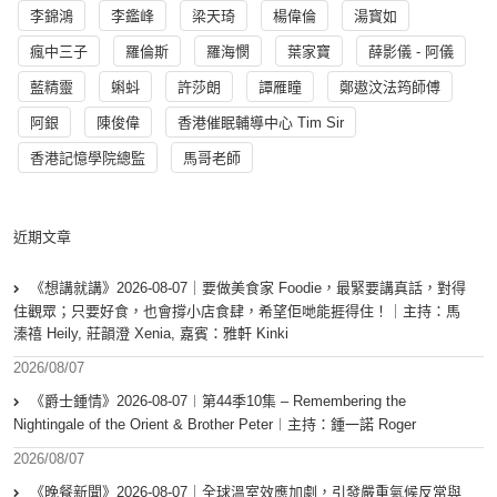
李錦鴻
李鑑峰
梁天琦
楊偉倫
湯寳如
瘋中三子
羅倫斯
羅海憫
葉家寶
薛影儀 - 阿儀
藍精靈
蝌蚪
許莎朗
譚雁瞳
鄭遨汶法筠師傅
阿銀
陳俊偉
香港催眠輔導中心 Tim Sir
香港記憶學院總監
馬哥老師
近期文章
《想講就講》2026-08-07｜要做美食家 Foodie，最緊要講真話，對得
住觀眾；只要好食，也會撐小店食肆，希望佢哋能捱得住！｜主持：馬
溱禧 Heily, 莊韻澄 Xenia, 嘉賓：雅軒 Kinki
2026/08/07
《爵士鍾情》2026-08-07︱第44季10集 – Remembering the
Nightingale of the Orient & Brother Peter︱主持：鍾一諾 Roger
2026/08/07
《晚餐新聞》2026-08-07｜全球溫室效應加劇，引發嚴重氣候反常與