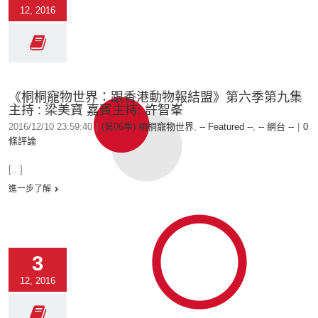
12, 2016
《桐桐寵物世界：跟香港動物報結盟》第六季第九集
主持 : 梁美寶 嘉賓主持: 許智峯
2016/12/10 23:59:40
|
(第06季) 桐桐寵物世界
,
-- Featured --
,
-- 網台 --
|
0
條評論
[...]
進一步了解
3
12, 2016