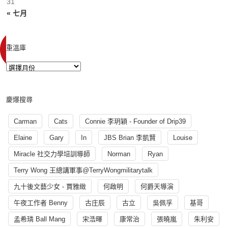
31
« 七月
重溫庫
慶爆搜尋
Carman
Cats
Connie 李玥穎 - Founder of Drip39
Elaine
Gary
In
JBS Brian 李凱賢
Louise
Miracle 社交力學培訓導師
Norman
Ryan
Terry Wong 王總講軍事@TerryWongmilitarytalk
九十後文藝少女 - 賈雅緻
何啟明
何爵天導演
午夜工作者 Benny
古庄辰
古立
吳佩孚
基哥
孟希璘 Ball Mang
宋浩暉
康常治
張曉嵐
朱利安