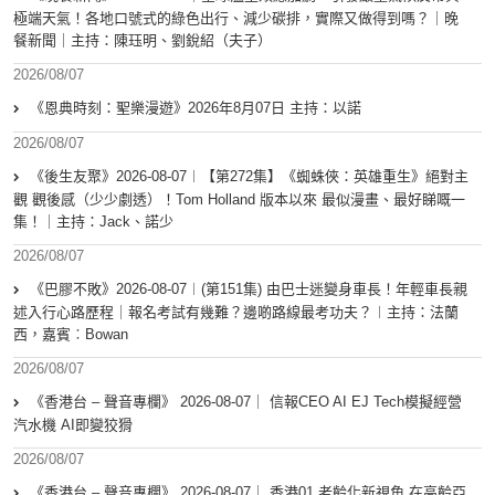
極端天氣！各地口號式的綠色出行、減少碳排，實際又做得到嗎？｜晚
餐新聞｜主持：陳珏明、劉銳紹（夫子）
2026/08/07
《恩典時刻：聖樂漫遊》2026年8月07日 主持：以諾
2026/08/07
《後生友聚》2026-08-07︱【第272集】《蜘蛛俠：英雄重生》絕對主
觀 觀後感（少少劇透）！Tom Holland 版本以來 最似漫畫、最好睇嘅一
集！｜主持：Jack、諾少
2026/08/07
《巴膠不敗》2026-08-07︱(第151集) 由巴士迷變身車長！年輕車長親
述入行心路歷程｜報名考試有幾難？邊啲路線最考功夫？︱主持：法蘭
西，嘉賓︰Bowan
2026/08/07
《香港台 – 聲音專欄》 2026-08-07｜ 信報CEO AI EJ Tech模擬經營
汽水機 AI即變狡猾
2026/08/07
《香港台 – 聲音專欄》 2026-08-07｜ 香港01 老齡化新視角 在高齡亞