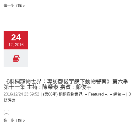
進一步了解
24
12, 2016
《桐桐寵物世界：專訪鄺俊宇講下動物警察》第六季
第十一集 主持 : 陳榮泰 嘉賓 : 鄺俊宇
2016/12/24 23:59:52
|
(第06季) 桐桐寵物世界
,
-- Featured --
,
-- 網台 --
|
0
條評論
[...]
進一步了解