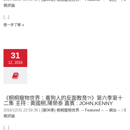
條評論
[...]
進一步了解
31
12, 2016
《桐桐寵物世界：養狗人的反面教育?!》第六季第十
二集 主持 : 黃國桐,陳榮泰 嘉賓 : JOHN,KENNY
2016/12/31 23:59:38
|
(第06季) 桐桐寵物世界
,
-- Featured --
,
-- 網台 --
|
0
條評論
[...]