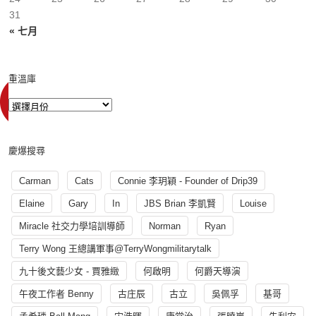
31
« 七月
重溫庫
慶爆搜尋
Carman
Cats
Connie 李玥穎 - Founder of Drip39
Elaine
Gary
In
JBS Brian 李凱賢
Louise
Miracle 社交力學培訓導師
Norman
Ryan
Terry Wong 王總講軍事@TerryWongmilitarytalk
九十後文藝少女 - 賈雅緻
何啟明
何爵天導演
午夜工作者 Benny
古庄辰
古立
吳佩孚
基哥