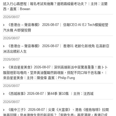
述入行心路歷程｜報名考試有幾難？邊啲路線最考功夫？︱主持：法蘭
西，嘉賓︰Bowan
2026/08/07
《香港台 – 聲音專欄》 2026-08-07｜ 信報CEO AI EJ Tech模擬經營
汽水機 AI即變狡猾
2026/08/07
《香港台 – 聲音專欄》 2026-08-07｜ 香港01 老齡化新視角 在高齡亞
洲活出精彩人生
2026/08/07
《來自星星美食》2026-08-07︱深圳高端新派中菜驚喜重重！脆卜卜
酸甜燈影咕嚕肉，堂弄黃油蟹黯然銷魂飯，搭配不同口味干邑名釀。︱
來自星星美食︱主持：陳俊偉 嘉賓：Philip Fung
2026/08/07
《西城故事》2026-08-07︱第44季 第10集 ︱主持：沈西城
2026/08/07
《瘋中三子》 2026-08-07｜尖東《大富豪》、港島《檀島咖啡》拉閘
後再回歸，是本港做生意的新姿態？「假救生員」再度湧現，香港已成