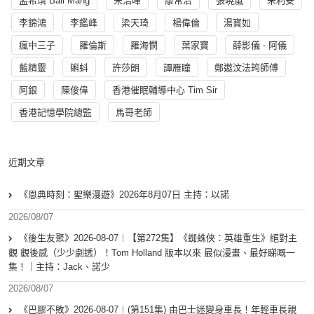
孟希璘 Ball Mang
宋浩暉
康常治
張曉嵐
朱利安
李錦鴻
李鑑峰
梁天琦
楊偉倫
湯寳如
瘋中三子
羅倫斯
羅海憫
葉家寶
薛影儀 - 阿儀
藍精靈
蝌蚪
許莎朗
譚雁瞳
鄭遨汶法筠師傅
阿銀
陳俊偉
香港催眠輔導中心 Tim Sir
香港記憶學院總監
馬哥老師
近期文章
《恩典時刻：聖樂漫遊》2026年8月07日 主持：以諾
2026/08/07
《後生友聚》2026-08-07︱【第272集】《蜘蛛俠：英雄重生》絕對主
觀 觀後感（少少劇透）！Tom Holland 版本以來 最似漫畫、最好睇嘅一
集！｜主持：Jack、諾少
2026/08/07
《巴膠不敗》2026-08-07︱(第151集) 由巴士迷變身車長！年輕車長親