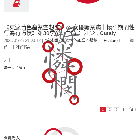
《東瀛情色產業空想館：AV女優職業病｜懷孕期間性
行為有巧技》第30季8集 主持： 江少 , Candy
2023/01/26 21:00:12
|
(第30季) 東瀛情色產業空想館
,
-- Featured --
,
-- 網
台 --
|
0條評論
[...]
進一步了解
下一個
1
2
3
會員登入