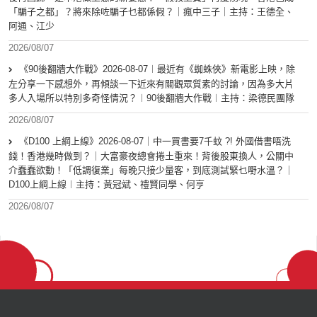
「騙子之都」？將來除咗騙子乜都係假？｜瘋中三子｜主持：王德全、
阿通、江少
2026/08/07
《90後翻牆大作戰》2026-08-07︱最近有《蜘蛛俠》新電影上映，除
左分享一下感想外，再傾談一下近來有關觀眾質素的討論，因為多大片
多人入場所以特別多奇怪情況？︱90後翻牆大作戰︱主持：梁德民團隊
2026/08/07
《D100 上綱上線》2026-08-07｜中一買書要7千蚊 ?! 外國借書唔洗
錢！香港幾時做到？｜大富豪夜總會捲土重來！背後股東換人，公關中
介蠢蠢欲動！「低調復業」每晚只接少量客，到底測試緊乜嘢水溫？｜
D100上綱上線︱主持：黃冠斌、禮賢同學、何亨
2026/08/07