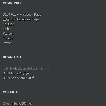
COMMUNITY
D100 Radio Facebook Page
上環D100 Facebook Page
Youtube
e-shop
Patreon
TuneIn
Twitter
DOWNLOAD
立即下載D100 app收聽精采節目！
D100 App iOS 用戶
D100 App Android 用戶
CONTACTS
電郵 :
info@d100.net