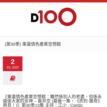
(第30季) 東瀛情色產業空想館
2
03, 2023
《東瀛情色產業空想館：雖然係別人的老婆，但係永
遠係大家的女神 – 蒼井空 (最後一集，《虎豹·獵奇》
再見！)》第30季13集 主持：江少 , Candy