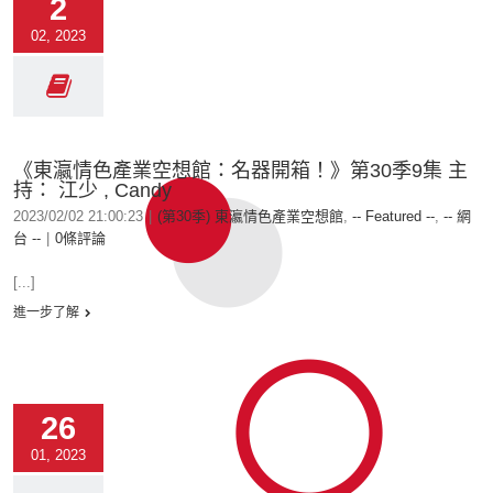
2
02, 2023
《東瀛情色產業空想館：名器開箱！》第30季9集 主
持： 江少 , Candy
2023/02/02 21:00:23
|
(第30季) 東瀛情色產業空想館
,
-- Featured --
,
-- 網
台 --
|
0條評論
[...]
進一步了解
26
01, 2023