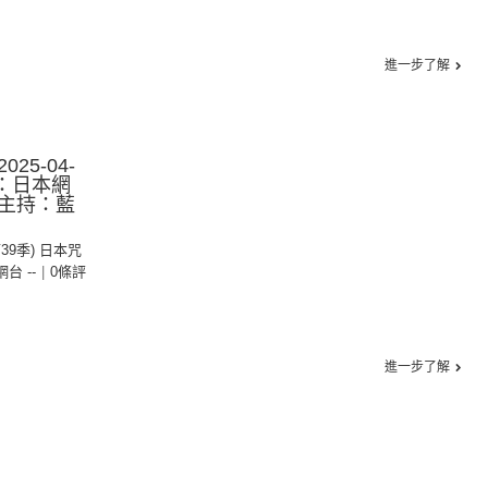
進一步了解
25-04-
集：日本網
主持：藍
第39季) 日本咒
 網台 --
|
0條評
進一步了解