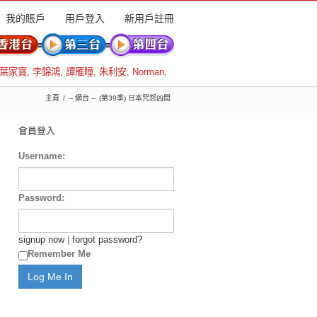
我的賬戶
用戶登入
新用戶註冊
葉家寶
,
李錦鴻
,
譚雁瞳
,
朱利安
,
Norman
,
主頁
-- 網台 --
(第39季) 日本咒怨凶間
會員登入
Username:
Password:
signup now
|
forgot password?
Remember Me