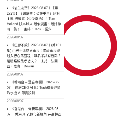
2026/08/07
《後生友聚》2026-08-07︱【第
272集】《蜘蛛俠：英雄重生》絕對
主觀 觀後感（少少劇透）！Tom
Holland 版本以來 最似漫畫、最好睇
嘅一集！｜主持：Jack、諾少
2026/08/07
《巴膠不敗》2026-08-07︱(第151
集) 由巴士迷變身車長！年輕車長親
述入行心路歷程｜報名考試有幾難？
邊啲路線最考功夫？︱主持：法蘭
西，嘉賓︰Bowan
2026/08/07
《香港台 – 聲音專欄》 2026-08-
07｜ 信報CEO AI EJ Tech模擬經營
汽水機 AI即變狡猾
2026/08/07
《香港台 – 聲音專欄》 2026-08-
07｜ 香港01 老齡化新視角 在高齡亞