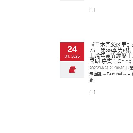
[...]
《日本咒怨凶間》20
24
25︱第39季第8
上論壇靈異經歷︱
04, 2025
秀朗 嘉賓：Ching
2025/04/24 21:00:46
|
(
怨凶間
,
-- Featured --
,
--
論
[...]