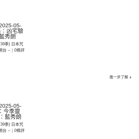
25-05-
0集：凶宅驗
藍秀朗
第39季) 日本咒
 網台 --
|
0條評
進一步了解
25-05-
集：今季靈
：藍秀朗
第39季) 日本咒
 網台 --
|
0條評