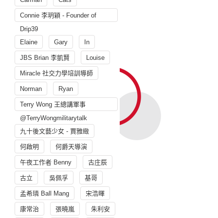
Connie 李玥穎 - Founder of
Drip39
Elaine
Gary
In
JBS Brian 李凱賢
Louise
Miracle 社交力學培訓導師
Norman
Ryan
Terry Wong 王總講軍事
@TerryWongmilitarytalk
九十後文藝少女 - 賈雅緻
何啟明
何爵天導演
午夜工作者 Benny
古庄辰
古立
吳佩孚
基哥
孟希璘 Ball Mang
宋浩暉
康常治
張曉嵐
朱利安