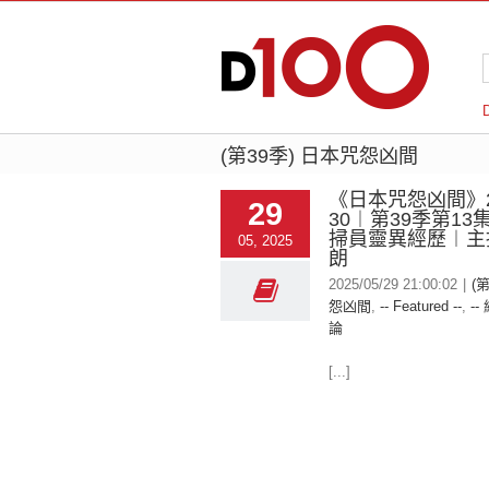
(第39季) 日本咒怨凶間
《日本咒怨凶間》20
29
30︱第39季第1
掃員靈異經歷︱主
05, 2025
朗
2025/05/29 21:00:02
|
(
怨凶間
,
-- Featured --
,
--
論
[...]