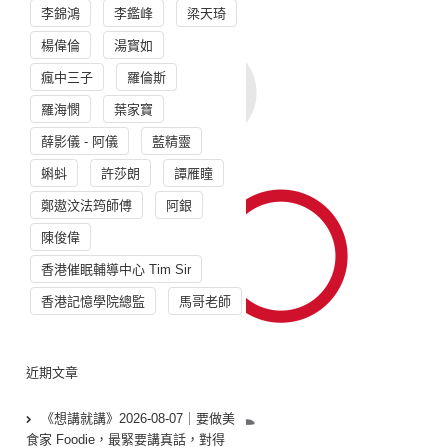
李錦鴻
李鑑峰
梁天琦
楊偉倫
湯寳如
瘋中三子
羅倫斯
羅海憫
葉家寶
薛影儀 - 阿儀
藍精靈
蝌蚪
許莎朗
譚雁瞳
鄭遨汶法筠師傅
阿銀
陳俊偉
香港催眠輔導中心 Tim Sir
香港記憶學院總監
馬哥老師
近期文章
《想講就講》2026-08-07｜要做美
食家 Foodie，最緊要講真話，對得