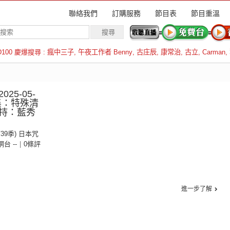
聯絡我們
訂購服務
節目表
節目重溫
D100 慶爆搜尋 :
瘋中三子
,
午夜工作者 Benny
,
古庄辰
,
康常治
,
古立
,
Carman
,
羅倫斯
25-05-
3集：特殊清
持：藍秀
第39季) 日本咒
 網台 --
|
0條評
進一步了解