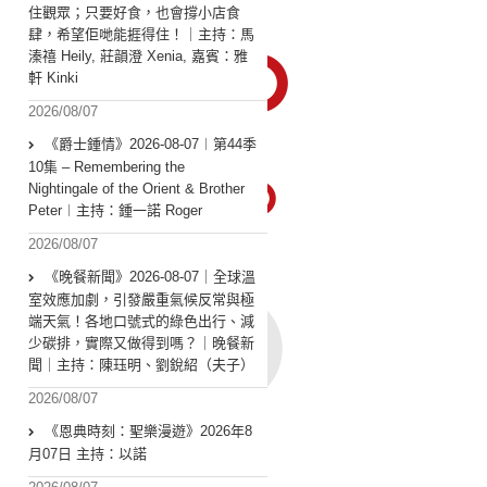
住觀眾；只要好食，也會撐小店食
肆，希望佢哋能捱得住！｜主持：馬
溱禧 Heily, 莊韻澄 Xenia, 嘉賓：雅
軒 Kinki
2026/08/07
《爵士鍾情》2026-08-07︱第44季
10集 – Remembering the
Nightingale of the Orient & Brother
Peter︱主持：鍾一諾 Roger
2026/08/07
《晚餐新聞》2026-08-07｜全球溫
室效應加劇，引發嚴重氣候反常與極
端天氣！各地口號式的綠色出行、減
少碳排，實際又做得到嗎？｜晚餐新
聞｜主持：陳珏明、劉銳紹（夫子）
2026/08/07
《恩典時刻：聖樂漫遊》2026年8
月07日 主持：以諾