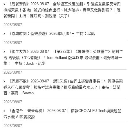
《晚餐新聞》2026-08-07｜全球溫室效應加劇，引發嚴重氣候反常與
極端天氣！各地口號式的綠色出行、減少碳排，實際又做得到嗎？｜晚
餐新聞｜主持：陳珏明、劉銳紹（夫子）
2026/08/07
《恩典時刻：聖樂漫遊》2026年8月07日 主持：以諾
2026/08/07
《後生友聚》2026-08-07︱【第272集】《蜘蛛俠：英雄重生》絕對主
觀 觀後感（少少劇透）！Tom Holland 版本以來 最似漫畫、最好睇嘅一
集！｜主持：Jack、諾少
2026/08/07
《巴膠不敗》2026-08-07︱(第151集) 由巴士迷變身車長！年輕車長親
述入行心路歷程｜報名考試有幾難？邊啲路線最考功夫？︱主持：法蘭
西，嘉賓︰Bowan
2026/08/07
《香港台 – 聲音專欄》 2026-08-07｜ 信報CEO AI EJ Tech模擬經營
汽水機 AI即變狡猾
2026/08/07