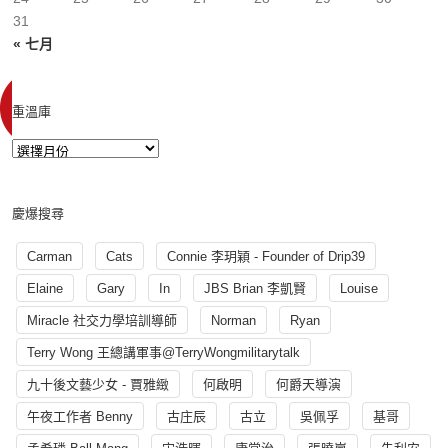
31
« 七月
重溫庫
慶爆搜尋
Carman
Cats
Connie 李玥穎 - Founder of Drip39
Elaine
Gary
In
JBS Brian 李凱賢
Louise
Miracle 社交力學培訓導師
Norman
Ryan
Terry Wong 王總講軍事@TerryWongmilitarytalk
九十後文藝少女 - 賈雅緻
何啟明
何爵天導演
午夜工作者 Benny
古庄辰
古立
吳佩孚
基哥