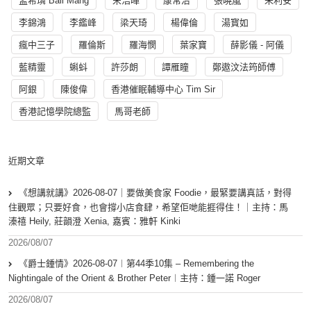
孟希璘 Ball Mang
宋浩暉
康常治
張曉嵐
朱利安
李錦鴻
李鑑峰
梁天琦
楊偉倫
湯寳如
瘋中三子
羅倫斯
羅海憫
葉家寶
薛影儀 - 阿儀
藍精靈
蝌蚪
許莎朗
譚雁瞳
鄭遨汶法筠師傅
阿銀
陳俊偉
香港催眠輔導中心 Tim Sir
香港記憶學院總監
馬哥老師
近期文章
《想講就講》2026-08-07｜要做美食家 Foodie，最緊要講真話，對得
住觀眾；只要好食，也會撐小店食肆，希望佢哋能捱得住！｜主持：馬
溱禧 Heily, 莊韻澄 Xenia, 嘉賓：雅軒 Kinki
2026/08/07
《爵士鍾情》2026-08-07︱第44季10集 – Remembering the
Nightingale of the Orient & Brother Peter︱主持：鍾一諾 Roger
2026/08/07