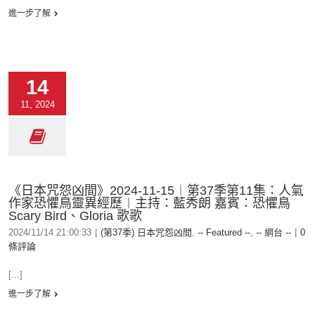
進一步了解
14
11, 2024
《日本咒怨凶間》2024-11-15︱第37季第11集：人氣
作家恐懼鳥靈異經歷︱主持：藍秀朗 嘉賓：恐懼鳥
Scary Bird、Gloria 歌歌
2024/11/14 21:00:33
|
(第37季) 日本咒怨凶間
,
-- Featured --
,
-- 網台 --
|
0
條評論
[...]
進一步了解