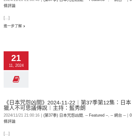
條評論
[...]
進一步了解
21
11, 2024
《日本咒怨凶間》2024-11-22︱第37季第12集：日本
獵人不可思議傳說︱主持：藍秀朗
2024/11/21 21:00:16
|
(第37季) 日本咒怨凶間
,
-- Featured --
,
-- 網台 --
|
0
條評論
[...]